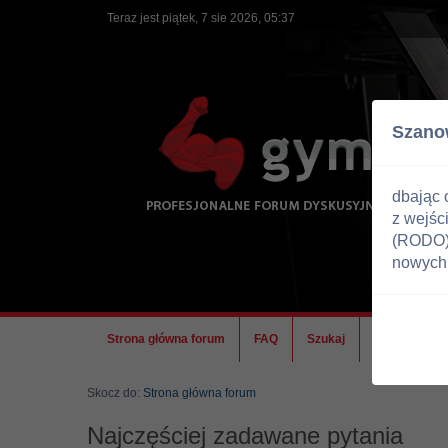
Teraz jest piątek, 7 sie 2026, 05:37
Szano
dbając 
z wejśc
(RODO) 
nowych 
Strona główna forum
FAQ
Szukaj
Ekipa
Skocz do:
Strona główna forum
Najczęściej zadawane pytania