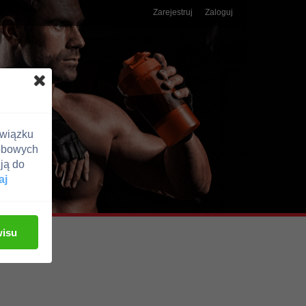
Zarejestruj
Zaloguj
związku
obowych
ją do
aj
wisu