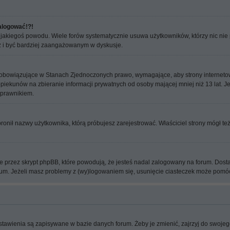
zalogować!?!
 jakiegoś powodu. Wiele forów systematycznie usuwa użytkowników, którzy nic nie p
raz i być bardziej zaangażowanym w dyskusje.
to obowiązujące w Stanach Zjednoczonych prawo, wymagające, aby strony interneto
piekunów na zbieranie informacji prywatnych od osoby mającej mniej niż 13 lat. Jeż
 prawnikiem.
bronił nazwy użytkownika, którą próbujesz zarejestrować. Właściciel strony mógł te
 przez skrypt phpBB, które powodują, że jesteś nadal zalogowany na forum. Dostarc
forum. Jeżeli masz problemy z (wy)logowaniem się, usunięcie ciasteczek może pomó
stawienia są zapisywane w bazie danych forum. Żeby je zmienić, zajrzyj do swojego