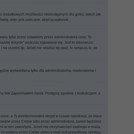
 do dodatkowych możliwości niedostępnych dla gości, takich jak
wilę, więc jest zalecane, abyś ją wykonał.
any tylko przez ustawiony przez administratora czas. To
ażdej wizycie” podczas logowania się. Jest to stanowczo
a uczelni itp. Jeżeli nie widzisz tej opcji, to oznacza to, że
ędzie wyświetlana tylko dla administratorów, moderatorów i
na link
Zapomniałem hasła
. Postępuj zgodnie z instrukcjami, a
czone, a Ty poinformowałeś skrypt w czasie rejestracji, że masz
ywowane przez Ciebie albo przez administratora, zanim będziesz
ami w nim zawartymi. Jeżeli nie otrzymałeś/aś żadnego e-maila,
 że podany przez Ciebie adres e-mail jest prawidłowy, spróbuj