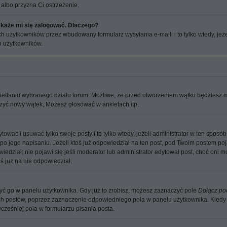
 albo przyzna Ci ostrzeżenie.
 każe mi się zalogować. Dlaczego?
 użytkowników przez wbudowany formularz wysyłania e-maili i to tylko wtedy, jeżel
 użytkowników.
wietlaniu wybranego działu forum. Możliwe, że przed utworzeniem wątku będziesz 
orzyć nowy wątek, Możesz głosować w ankietach itp.
tować i usuwać tylko swoje posty i to tylko wtedy, jeżeli administrator w ten spos
o jego napisaniu. Jeżeli ktoś już odpowiedział na ten post, pod Twoim postem pojaw
dpowiedział; nie pojawi się jeśli moderator lub administrator edytował post, choć on
ś już na nie odpowiedział.
ć go w panelu użytkownika. Gdy już to zrobisz, możesz zaznaczyć pole
Dołącz po
 postów, poprzez zaznaczenie odpowiedniego pola w panelu użytkownika. Kiedy t
eśniej pola w formularzu pisania posta.