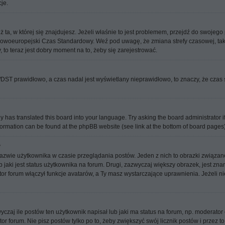
je.
ż ta, w której się znajdujesz. Jeżeli właśnie to jest problemem, przejdź do swoje
kowoeuropejski Czas Standardowy. Weź pod uwagę, że zmiana strefy czasowej, tak
 to teraz jest dobry moment na to, żeby się zarejestrować.
ni/DST prawidłowo, a czas nadal jest wyświetlany nieprawidłowo, to znaczy, że czas
y has translated this board into your language. Try asking the board administrator i
information can be found at the phpBB website (see link at the bottom of board pages)
?
nazwie użytkownika w czasie przeglądania postów. Jeden z nich to obrazki związa
 jaki jest status użytkownika na forum. Drugi, zazwyczaj większy obrazek, jest zna
or forum włączył funkcje avatarów, a Ty masz wystarczające uprawnienia. Jeżeli ni
j ile postów ten użytkownik napisał lub jaki ma status na forum, np. moderator c
 forum. Nie pisz postów tylko po to, żeby zwiększyć swój licznik postów i przez to 