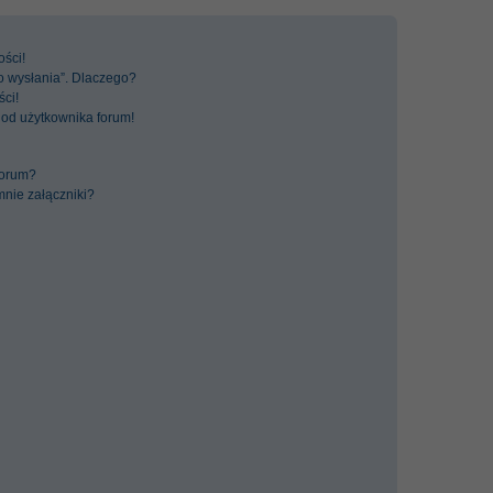
ści!
Do wysłania”. Dlaczego?
ci!
 od użytkownika forum!
forum?
nie załączniki?