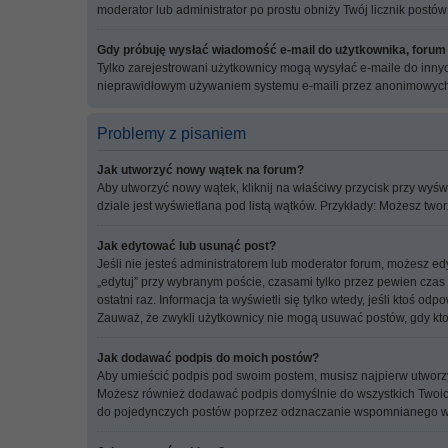
moderator lub administrator po prostu obniży Twój licznik postów
Gdy próbuję wysłać wiadomość e-mail do użytkownika, forum
Tylko zarejestrowani użytkownicy mogą wysyłać e-maile do innych
nieprawidłowym używaniem systemu e-maili przez anonimowych
Problemy z pisaniem
Jak utworzyć nowy wątek na forum?
Aby utworzyć nowy wątek, kliknij na właściwy przycisk przy wyś
dziale jest wyświetlana pod listą wątków. Przykłady: Możesz tw
Jak edytować lub usunąć post?
Jeśli nie jesteś administratorem lub moderator forum, możesz edy
„edytuj” przy wybranym poście, czasami tylko przez pewien czas p
ostatni raz. Informacja ta wyświetli się tylko wtedy, jeśli ktoś o
Zauważ, że zwykli użytkownicy nie mogą usuwać postów, gdy kto
Jak dodawać podpis do moich postów?
Aby umieścić podpis pod swoim postem, musisz najpierw utworzy
Możesz również dodawać podpis domyślnie do wszystkich Twoich
do pojedynczych postów poprzez odznaczanie wspomnianego wcz