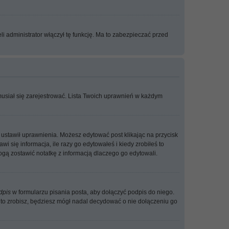
i administrator włączył tę funkcję. Ma to zabezpieczać przed
musiał się zarejestrować. Lista Twoich uprawnień w każdym
ób ustawił uprawnienia. Możesz edytować post klikając na przycisk
i się informacja, ile razy go edytowałeś i kiedy zrobiłeś to
i mogą zostawić notatkę z informacją dlaczego go edytowali.
dpis
w formularzu pisania posta, aby dołączyć podpis do niego.
o zrobisz, będziesz mógł nadal decydować o nie dołączeniu go