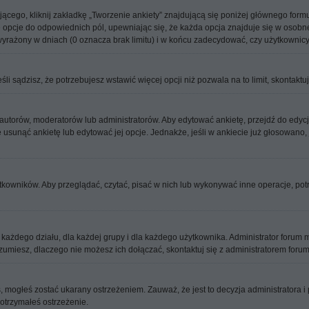
jącego, kliknij zakładkę „Tworzenie ankiety” znajdującą się poniżej głównego formul
 opcje do odpowiednich pól, upewniając się, że każda opcja znajduje się w osobnej 
wyrażony w dniach (0 oznacza brak limitu) i w końcu zadecydować, czy użytkownic
eśli sądzisz, że potrzebujesz wstawić więcej opcji niż pozwala na to limit, skontaktu
 autorów, moderatorów lub administratorów. Aby edytować ankietę, przejdź do edyc
oże usunąć ankietę lub edytować jej opcje. Jednakże, jeśli w ankiecie już głosowano
tkowników. Aby przeglądać, czytać, pisać w nich lub wykonywać inne operacje, po
dego działu, dla każdej grupy i dla każdego użytkownika. Administrator forum mó
zumiesz, dlaczego nie możesz ich dołączać, skontaktuj się z administratorem forum
ś, mogłeś zostać ukarany ostrzeżeniem. Zauważ, że jest to decyzja administratora
 otrzymałeś ostrzeżenie.