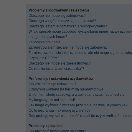
Problemy z logowaniem i rejestracją
Dlaczego nie mogę się zalogować?
Dlaczego w ogóle muszę się rejestrować?
Dlaczego jestem automatycznie wylogowywany?
W jaki sposób mogę zapobiec wyświetlaniu mojej nazwy użytkow
przeglądających forum?
Zapomniałem hasła!
Zarejestrowałem się, ale nie mogę się zalogować!
Zarejestrowałem się jakiś czas temu, ale nie mogę się teraz zal
Czym jest COPPA?
Dlaczego nie mogę się zarejestrować?
Co robi funkcja „Usuń ciasteczka”?
Preferencje i ustawienia użytkowników
Jak zmienić moje ustawienia?
Czasy wyświetlane na forum są nieprawidłowe!
Zmieniłem strefę czasową, a wyświetlany czas nadal jest zły!
My language is not in the list!
Jak mogę wyświetlić obrazek przy mojej nazwie użytkownika?
Co to jest ranga i jak mogę ją zmienić?
Gdy próbuję wysłać wiadomość e-mail do użytkownika, forum ka
Problemy z pisaniem
Jak utworzyć nowy wątek na forum?