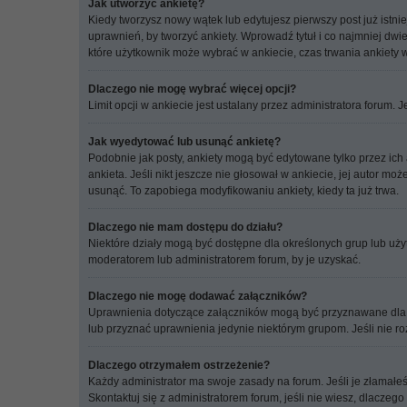
Jak utworzyć ankietę?
Kiedy tworzysz nowy wątek lub edytujesz pierwszy post już istnie
uprawnień, by tworzyć ankiety. Wprowadź tytuł i co najmniej dwie
które użytkownik może wybrać w ankiecie, czas trwania ankiety 
Dlaczego nie mogę wybrać więcej opcji?
Limit opcji w ankiecie jest ustalany przez administratora forum. J
Jak wyedytować lub usunąć ankietę?
Podobnie jak posty, ankiety mogą być edytowane tylko przez ich
ankieta. Jeśli nikt jeszcze nie głosował w ankiecie, jej autor m
usunąć. To zapobiega modyfikowaniu ankiety, kiedy ta już trwa.
Dlaczego nie mam dostępu do działu?
Niektóre działy mogą być dostępne dla określonych grup lub uży
moderatorem lub administratorem forum, by je uzyskać.
Dlaczego nie mogę dodawać załączników?
Uprawnienia dotyczące załączników mogą być przyznawane dla każ
lub przyznać uprawnienia jedynie niektórym grupom. Jeśli nie ro
Dlaczego otrzymałem ostrzeżenie?
Każdy administrator ma swoje zasady na forum. Jeśli je złamałe
Skontaktuj się z administratorem forum, jeśli nie wiesz, dlaczego