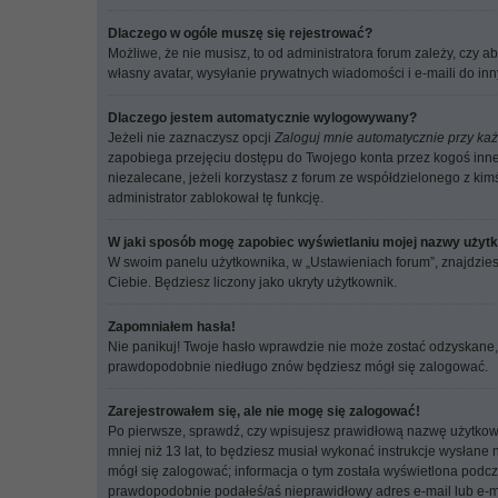
Dlaczego w ogóle muszę się rejestrować?
Możliwe, że nie musisz, to od administratora forum zależy, czy 
własny avatar, wysyłanie prywatnych wiadomości i e-maili do inn
Dlaczego jestem automatycznie wylogowywany?
Jeżeli nie zaznaczysz opcji
Zaloguj mnie automatycznie przy każ
zapobiega przejęciu dostępu do Twojego konta przez kogoś inne
niezalecane, jeżeli korzystasz z forum ze współdzielonego z kimś 
administrator zablokował tę funkcję.
W jaki sposób mogę zapobiec wyświetlaniu mojej nazwy użytk
W swoim panelu użytkownika, w „Ustawieniach forum”, znajdzie
Ciebie. Będziesz liczony jako ukryty użytkownik.
Zapomniałem hasła!
Nie panikuj! Twoje hasło wprawdzie nie może zostać odzyskane, 
prawdopodobnie niedługo znów będziesz mógł się zalogować.
Zarejestrowałem się, ale nie mogę się zalogować!
Po pierwsze, sprawdź, czy wpisujesz prawidłową nazwę użytkownika
mniej niż 13 lat, to będziesz musiał wykonać instrukcje wysłane
mógł się zalogować; informacja o tym została wyświetlona podczas
prawdopodobnie podałeś/aś nieprawidłowy adres e-mail lub e-mail