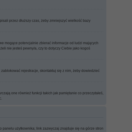
isali przez dłuższy czas, żeby zmniejszyć wielkość bazy
we mogące potencjalnie zbierać informacje od ludzi mających
eli nie jesteś pewny/a, czy to dotyczy Ciebie jako kogoś
ż zablokować rejestracje, skontaktuj się z nim, żeby dowiedzieć
zają one również funkcji takich jak pamiętanie co przeczytałeś,
c.
 panelu użytkownika; link zazwyczaj znajduje się na górze stron