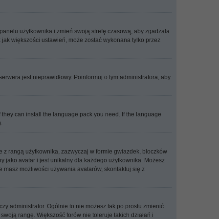
go panelu użytkownika i zmień swoją strefę czasową, aby zgadzała
 jak większości ustawień, może zostać wykonana tylko przez
 serwera jest nieprawidłowy. Poinformuj o tym administratora, aby
f they can install the language pack you need. If the language
.
ne z rangą użytkownika, zazwyczaj w formie gwiazdek, bloczków
ny jako avatar i jest unikalny dla każdego użytkownika. Możesz
e masz możliwości używania avatarów, skontaktuj się z
zy administrator. Ogólnie to nie możesz tak po prostu zmienić
swoją rangę. Większość forów nie toleruje takich działań i