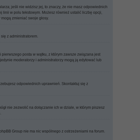
arza; jeśli nie widzisz jej, to znaczy, że nie masz odpowiednich
linii w polu tekstowym. Możesz również ustalić liczbę opcji,
y mogą zmieniać swoje głosy.
j się z administratorem.
ji pierwszego posta w wątku, z którym zawsze związana jest
, jedynie moderatorzy i administratorzy mogą ją edytować lub
trzebujesz odpowiednich uprawnień. Skontaktuj się z
gł nie zezwolić na dołączanie ich w dziale, w którym piszesz
.
 i phpBB Group nie ma nic wspólnego z ostrzeżeniami na forum.