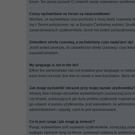
forum. Ten panel pozwoli Ci zmienić swoje ustawienia i preferenc
Czasy wyświetlane na forum są nieprawidłowe!
Możliwe, że wyświetlany czas pochodzi z innej strefy czasowej ni
się z Twoim położeniem, np. w Europie Centralnej wybierz Środ
zarejestrowanych użytkowników. Jeżeli nie jesteś zarejestrowany,
Zmieniłem strefę czasową, a wyświetlany czas nadal jest zły!
Jeżeli jesteś pewny/a, że ustawiłeś/aś strefę czasową i czas let
naprawił problem.
My language is not in the list!
Either the administrator has not installed your language or nobod
pack does not exist, feel free to create a new translation. More 
Jak mogę wyświetlić obrazek przy mojej nazwie użytkownika
Istnieją dwa rodzaje obrazków wyświetlanych (zazwyczaj) przy 
czy kropek, pokazujących jak dużo postów użytkownik napisał lub
go ustawić w panelu użytkownika, pod warunkiem, że administrat
administratorem i zapytaj, czym to jest spowodowane.
Co to jest ranga i jak mogę ją zmienić?
Rangi, wyświetlane pod nazwami użytkowników, oznaczają zazwycza
wyglądu żadnych rang na forum, ponieważ ustawia je administrator