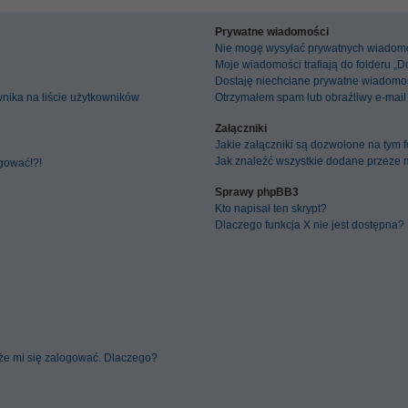
Prywatne wiadomości
Nie mogę wysyłać prywatnych wiadomo
Moje wiadomości trafiają do folderu „
Dostaję niechciane prywatne wiadomoś
nika na liście użytkowników
Otrzymałem spam lub obraźliwy e-mail
Załączniki
Jakie załączniki są dozwolone na tym 
Jak znaleźć wszystkie dodane przeze m
ogować!?!
Sprawy phpBB3
Kto napisał ten skrypt?
Dlaczego funkcja X nie jest dostępna?
że mi się zalogować. Dlaczego?