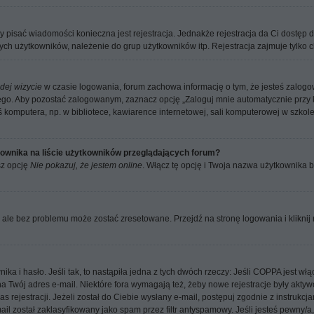
aby pisać wiadomości konieczna jest rejestracja. Jednakże rejestracja da Ci dostęp
ych użytkowników, należenie do grup użytkowników itp. Rejestracja zajmuje tylko ch
dej wizycie
w czasie logowania, forum zachowa informację o tym, że jesteś zalogow
go. Aby pozostać zalogowanym, zaznacz opcję „Zaloguj mnie automatycznie przy k
komputera, np. w bibliotece, kawiarence internetowej, sali komputerowej w szkole / n
ownika na liście użytkowników przeglądających forum?
sz opcję
Nie pokazuj, że jestem online
. Włącz tę opcję i Twoja nazwa użytkownika b
ale bez problemu może zostać zresetowane. Przejdź na stronę logowania i kliknij 
 i hasło. Jeśli tak, to nastąpiła jedna z tych dwóch rzeczy: Jeśli COPPA jest włą
 na Twój adres e-mail. Niektóre fora wymagają też, żeby nowe rejestracje były akt
 rejestracji. Jeżeli został do Ciebie wysłany e-mail, postępuj zgodnie z instrukcj
 został zaklasyfikowany jako spam przez filtr antyspamowy. Jeśli jesteś pewny/a,