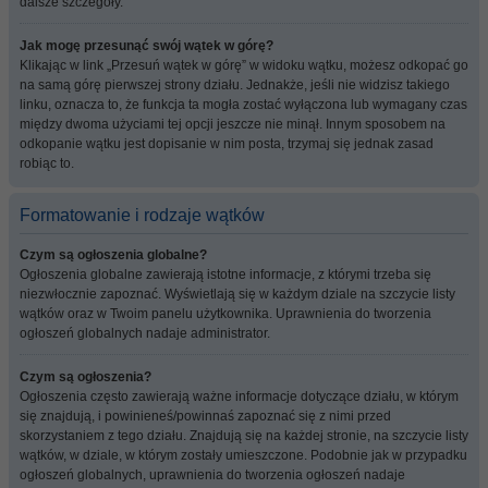
dalsze szczegóły.
Jak mogę przesunąć swój wątek w górę?
Klikając w link „Przesuń wątek w górę” w widoku wątku, możesz odkopać go
na samą górę pierwszej strony działu. Jednakże, jeśli nie widzisz takiego
linku, oznacza to, że funkcja ta mogła zostać wyłączona lub wymagany czas
między dwoma użyciami tej opcji jeszcze nie minął. Innym sposobem na
odkopanie wątku jest dopisanie w nim posta, trzymaj się jednak zasad
robiąc to.
Formatowanie i rodzaje wątków
Czym są ogłoszenia globalne?
Ogłoszenia globalne zawierają istotne informacje, z którymi trzeba się
niezwłocznie zapoznać. Wyświetlają się w każdym dziale na szczycie listy
wątków oraz w Twoim panelu użytkownika. Uprawnienia do tworzenia
ogłoszeń globalnych nadaje administrator.
Czym są ogłoszenia?
Ogłoszenia często zawierają ważne informacje dotyczące działu, w którym
się znajdują, i powinieneś/powinnaś zapoznać się z nimi przed
skorzystaniem z tego działu. Znajdują się na każdej stronie, na szczycie listy
wątków, w dziale, w którym zostały umieszczone. Podobnie jak w przypadku
ogłoszeń globalnych, uprawnienia do tworzenia ogłoszeń nadaje