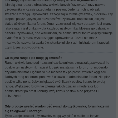
Jak mogę wyświetlić obrazek przy mojej nazwie użytkownika?
Istnieją dwa rodzaje obrazków wyświetlanych (zazwyczaj) przy nazwie
użytkownika w czasie przeglądania postów. Jeden z nich to obrazki
związane z rangą użytkownika, zazwyczaj w formie gwiazdek, bloczków czy
kropek, pokazujących jak dużo postów użytkownik napisał lub jaki jest
status użytkownika na forum. Drugi, zazwyczaj większy obrazek, jest znany
jako avatar i jest unikalny dla każdego użytkownika. Możesz go ustawić w
panelu użytkownika, pod warunkiem, że administrator forum włączył funkcje
avatarów, a Ty masz wystarczające uprawnienia. Jeżeli nie masz
możliwości używania avatarów, skontaktuj się z administratorem i zapytaj,
czym to jest spowodowane.
Co to jest ranga i jak mogę ją zmienić?
Rangi, wyświetlane pod nazwami użytkowników, oznaczają zazwyczaj ile
postów ten użytkownik napisał lub jaki ma status na forum, np. moderator
czy administrator. Ogólnie to nie możesz tak po prostu zmienić wyglądu
żadnych rang na forum, ponieważ ustawia je administrator forum. Nie pisz
postów tylko po to, żeby zwiększyć swój licznik postów i przez to swoją
rangę. Większość forów nie toleruje takich działań i moderator lub
administrator po prostu obniży Twój licznik postów albo przyzna Ci
ostrzeżenie.
Gdy próbuję wysłać wiadomość e-mail do użytkownika, forum każe mi
się zalogować. Dlaczego?
Tylko zarejestrowani użytkownicy mogą wysyłać e-maile do innych