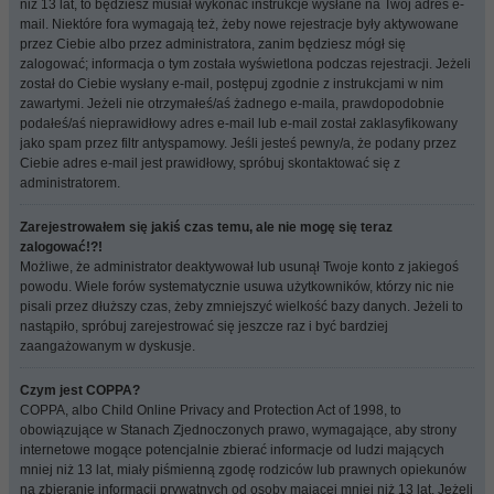
niż 13 lat, to będziesz musiał wykonać instrukcje wysłane na Twój adres e-
mail. Niektóre fora wymagają też, żeby nowe rejestracje były aktywowane
przez Ciebie albo przez administratora, zanim będziesz mógł się
zalogować; informacja o tym została wyświetlona podczas rejestracji. Jeżeli
został do Ciebie wysłany e-mail, postępuj zgodnie z instrukcjami w nim
zawartymi. Jeżeli nie otrzymałeś/aś żadnego e-maila, prawdopodobnie
podałeś/aś nieprawidłowy adres e-mail lub e-mail został zaklasyfikowany
jako spam przez filtr antyspamowy. Jeśli jesteś pewny/a, że podany przez
Ciebie adres e-mail jest prawidłowy, spróbuj skontaktować się z
administratorem.
Zarejestrowałem się jakiś czas temu, ale nie mogę się teraz
zalogować!?!
Możliwe, że administrator deaktywował lub usunął Twoje konto z jakiegoś
powodu. Wiele forów systematycznie usuwa użytkowników, którzy nic nie
pisali przez dłuższy czas, żeby zmniejszyć wielkość bazy danych. Jeżeli to
nastąpiło, spróbuj zarejestrować się jeszcze raz i być bardziej
zaangażowanym w dyskusje.
Czym jest COPPA?
COPPA, albo Child Online Privacy and Protection Act of 1998, to
obowiązujące w Stanach Zjednoczonych prawo, wymagające, aby strony
internetowe mogące potencjalnie zbierać informacje od ludzi mających
mniej niż 13 lat, miały piśmienną zgodę rodziców lub prawnych opiekunów
na zbieranie informacji prywatnych od osoby mającej mniej niż 13 lat. Jeżeli