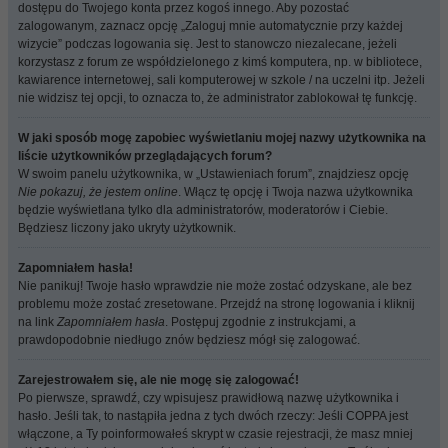
dostępu do Twojego konta przez kogoś innego. Aby pozostać
zalogowanym, zaznacz opcję „Zaloguj mnie automatycznie przy każdej
wizycie” podczas logowania się. Jest to stanowczo niezalecane, jeżeli
korzystasz z forum ze współdzielonego z kimś komputera, np. w bibliotece,
kawiarence internetowej, sali komputerowej w szkole / na uczelni itp. Jeżeli
nie widzisz tej opcji, to oznacza to, że administrator zablokował tę funkcję.
W jaki sposób mogę zapobiec wyświetlaniu mojej nazwy użytkownika na
liście użytkowników przeglądających forum?
W swoim panelu użytkownika, w „Ustawieniach forum”, znajdziesz opcję
Nie pokazuj, że jestem online
. Włącz tę opcję i Twoja nazwa użytkownika
będzie wyświetlana tylko dla administratorów, moderatorów i Ciebie.
Będziesz liczony jako ukryty użytkownik.
Zapomniałem hasła!
Nie panikuj! Twoje hasło wprawdzie nie może zostać odzyskane, ale bez
problemu może zostać zresetowane. Przejdź na stronę logowania i kliknij
na link
Zapomniałem hasła
. Postępuj zgodnie z instrukcjami, a
prawdopodobnie niedługo znów będziesz mógł się zalogować.
Zarejestrowałem się, ale nie mogę się zalogować!
Po pierwsze, sprawdź, czy wpisujesz prawidłową nazwę użytkownika i
hasło. Jeśli tak, to nastąpiła jedna z tych dwóch rzeczy: Jeśli COPPA jest
włączone, a Ty poinformowałeś skrypt w czasie rejestracji, że masz mniej