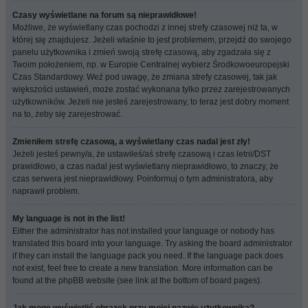
Czasy wyświetlane na forum są nieprawidłowe!
Możliwe, że wyświetlany czas pochodzi z innej strefy czasowej niż ta, w
której się znajdujesz. Jeżeli właśnie to jest problemem, przejdź do swojego
panelu użytkownika i zmień swoją strefę czasową, aby zgadzała się z
Twoim położeniem, np. w Europie Centralnej wybierz Środkowoeuropejski
Czas Standardowy. Weź pod uwagę, że zmiana strefy czasowej, tak jak
większości ustawień, może zostać wykonana tylko przez zarejestrowanych
użytkowników. Jeżeli nie jesteś zarejestrowany, to teraz jest dobry moment
na to, żeby się zarejestrować.
Zmieniłem strefę czasową, a wyświetlany czas nadal jest zły!
Jeżeli jesteś pewny/a, że ustawiłeś/aś strefę czasową i czas letni/DST
prawidłowo, a czas nadal jest wyświetlany nieprawidłowo, to znaczy, że
czas serwera jest nieprawidłowy. Poinformuj o tym administratora, aby
naprawił problem.
My language is not in the list!
Either the administrator has not installed your language or nobody has
translated this board into your language. Try asking the board administrator
if they can install the language pack you need. If the language pack does
not exist, feel free to create a new translation. More information can be
found at the phpBB website (see link at the bottom of board pages).