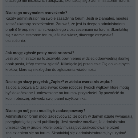
dlaczego nie możesz ich dołączać, skontaktuj się z administratorem forum.
Dlaczego otrzymałem ostrzeżenie?
Każdy administrator ma swoje zasady na forum. Jeśli je złamałeś, mogłeś
zostać ukarany ostrzeżeniem. Zauważ, że jest to decyzja administratora i
phpBB Group nie ma nic wspólnego z ostrzeżeniami na forum. Skontaktuj
się z administratorem forum, jeśli nie wiesz, dlaczego otrzymałeś
ostrzeżenie.
Jak mogę zgłosić posty moderatorowi?
Jeśli administrator na to zezwolił, powinieneś widzieć odpowiednią ikonkę
obok postu, który chcesz zgłosić. Kliknięcie jej przeniesie Cię do kolejnych
kroków, które są niezbędne do zgłoszenia wiadomości.
Do czego służy przycisk „Zapisz” w widoku tworzenia wątku?
Ta opcja pozwala Ci zapisywać kopie robocze Twoich wątków, które mogą
być dokończone i umieszczone na forum w przyszłości. By powrócić do
kopii roboczej, odwiedź swój panel użytkownika.
Dlaczego mój post musi być zaakceptowany?
Administrator forum mógł zadecydować, że posty w danym dziale wymagają
przeglądnięcia przed publikacją. Jest również możliwe, że administrator
umieścił Cię w grupie, której posty muszą być zaakceptowane przed
znalezieniem się na forum. Skontaktuj się z administratorem, by uzyskać