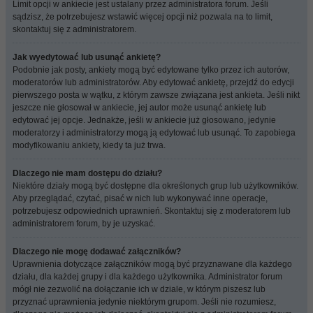
Limit opcji w ankiecie jest ustalany przez administratora forum. Jeśli
sądzisz, że potrzebujesz wstawić więcej opcji niż pozwala na to limit,
skontaktuj się z administratorem.
Jak wyedytować lub usunąć ankietę?
Podobnie jak posty, ankiety mogą być edytowane tylko przez ich autorów,
moderatorów lub administratorów. Aby edytować ankietę, przejdź do edycji
pierwszego posta w wątku, z którym zawsze związana jest ankieta. Jeśli nikt
jeszcze nie głosował w ankiecie, jej autor może usunąć ankietę lub
edytować jej opcje. Jednakże, jeśli w ankiecie już głosowano, jedynie
moderatorzy i administratorzy mogą ją edytować lub usunąć. To zapobiega
modyfikowaniu ankiety, kiedy ta już trwa.
Dlaczego nie mam dostępu do działu?
Niektóre działy mogą być dostępne dla określonych grup lub użytkowników.
Aby przeglądać, czytać, pisać w nich lub wykonywać inne operacje,
potrzebujesz odpowiednich uprawnień. Skontaktuj się z moderatorem lub
administratorem forum, by je uzyskać.
Dlaczego nie mogę dodawać załączników?
Uprawnienia dotyczące załączników mogą być przyznawane dla każdego
działu, dla każdej grupy i dla każdego użytkownika. Administrator forum
mógł nie zezwolić na dołączanie ich w dziale, w którym piszesz lub
przyznać uprawnienia jedynie niektórym grupom. Jeśli nie rozumiesz,