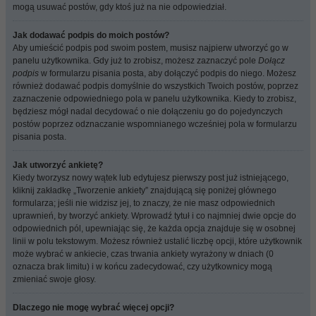
mogą usuwać postów, gdy ktoś już na nie odpowiedział.
Jak dodawać podpis do moich postów?
Aby umieścić podpis pod swoim postem, musisz najpierw utworzyć go w
panelu użytkownika. Gdy już to zrobisz, możesz zaznaczyć pole
Dołącz
podpis
w formularzu pisania posta, aby dołączyć podpis do niego. Możesz
również dodawać podpis domyślnie do wszystkich Twoich postów, poprzez
zaznaczenie odpowiedniego pola w panelu użytkownika. Kiedy to zrobisz,
będziesz mógł nadal decydować o nie dołączeniu go do pojedynczych
postów poprzez odznaczanie wspomnianego wcześniej pola w formularzu
pisania posta.
Jak utworzyć ankietę?
Kiedy tworzysz nowy wątek lub edytujesz pierwszy post już istniejącego,
kliknij zakładkę „Tworzenie ankiety” znajdującą się poniżej głównego
formularza; jeśli nie widzisz jej, to znaczy, że nie masz odpowiednich
uprawnień, by tworzyć ankiety. Wprowadź tytuł i co najmniej dwie opcje do
odpowiednich pól, upewniając się, że każda opcja znajduje się w osobnej
linii w polu tekstowym. Możesz również ustalić liczbę opcji, które użytkownik
może wybrać w ankiecie, czas trwania ankiety wyrażony w dniach (0
oznacza brak limitu) i w końcu zadecydować, czy użytkownicy mogą
zmieniać swoje głosy.
Dlaczego nie mogę wybrać więcej opcji?