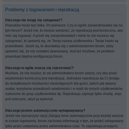
Problemy z logowaniem i rejestracją
Dlaczego nie mogę się zalogować?
Powodów może być kilka. Po pierwsze: Czy w ogóle zarejestrowałeś się na
tym forum? Jeżeli nie, to musisz wiedzieć, że rejestracja jest konieczna, aby
móc się logować. A jeżeli się zarejestrowałeś i mimo to nie możesz się
zalogować, to upewnij się, że Twoja nazwa użytkownika i Twoje hasło są
prawidłowe. Jeżeli są, to skontaktuj się z administratorem forum, żeby
upewnić się, że nie zostałeś zbanowany. Jest też możliwe, że problem
powoduje błędna konfiguracja forum.
Dlaczego w ogóle muszę się rejestrować?
Możliwe, że nie musisz, to od administratora forum zależy, czy aby pisać
wiadomości konieczna jest rejestracja. Jednakże rejestracja da Ci dostęp
do dodatkowych możliwości niedostępnych dla gości, takich jak własny
avatar, wysyłanie prywatnych wiadomości i e-maili do innych użytkowników,
należenie do grup użytkowników itp. Rejestracja zajmuje tylko chwilę, więc
jest zalecane, abyś ją wykonał.
Dlaczego jestem automatycznie wylogowywany?
Jeżeli nie zaznaczysz opcji
Zaloguj mnie automatycznie przy każdej wizycie
w czasie logowania, forum zachowa informację o tym, że jesteś zalogowany
tylko przez ustawiony przez administratora czas. To zapobiega przejęciu