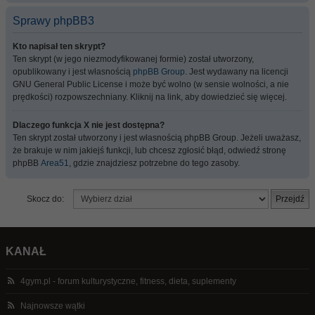
Sprawy phpBB3
Kto napisał ten skrypt?
Ten skrypt (w jego niezmodyfikowanej formie) został utworzony,
opublikowany i jest własnością
phpBB Group
. Jest wydawany na licencji
GNU General Public License i może być wolno (w sensie wolności, a nie
prędkości) rozpowszechniany. Kliknij na link, aby dowiedzieć się więcej.
Dlaczego funkcja X nie jest dostępna?
Ten skrypt został utworzony i jest własnością phpBB Group. Jeżeli uważasz,
że brakuje w nim jakiejś funkcji, lub chcesz zgłosić błąd, odwiedź stronę
phpBB
Area51
, gdzie znajdziesz potrzebne do tego zasoby.
Skocz do:
KANAŁ
4gym.pl - forum kulturystyczne, fitness, dieta, suplementy
Najnowsze wątki