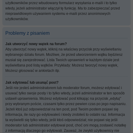
użytkowników przez wbudowany formularz wysyłania e-maili i to tylko
wtedy, jeżeli administrator włączył tę funkcję. Ma to zabezpieczać przed
nieprawidłowym używaniem systemu e-maili przez anonimowych
użytkowników.
Problemy z pisaniem
Jak utworzyć nowy wątek na forum?
Aby utworzyć nowy wątek, kliknij na właściwy przycisk przy wyświetlaniu
wybranego działu forum. Możliwe, że przed utworzeniem wątku będziesz
musiał się zarejestrować. Lista Twoich uprawnień w każdym dziale jest
wyświetlana pod listą wątków. Przykłady: Możesz tworzyć nowy wątek,
Możesz głosować w ankietach itp.
Jak edytować lub usunąć post?
Jeśli nie jesteś administratorem lub moderator forum, możesz edytować i
usuwać tylko swoje posty i to tylko wtedy, jeżeli administrator w ten sposób
ustawił uprawnienia. Możesz edytować post klikając na przycisk „edytuj”
przy wybranym poście, czasami tylko przez pewien czas po jego napisaniu.
Jeżeli ktoś już odpowiedział na ten post, pod Twoim postem pojawi się
informacja, ile razy go edytowałeś i kiedy zrobiłeś to ostatni raz. Informacja
ta wyświetli się tylko wtedy, jeśli ktoś odpowiedział; nie pojawi się jeśli
moderator lub administrator edytował post, choć oni mogą zostawić notatkę
z informacją dlaczego go edytowali. Zauważ, że zwykli użytkownicy nie