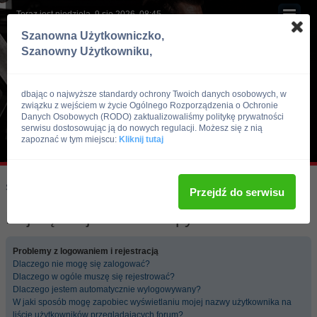
Teraz jest niedziela, 9 sie 2026, 08:45
Szanowna Użytkowniczko,
Szanowny Użytkowniku,
dbając o najwyższe standardy ochrony Twoich danych osobowych, w
związku z wejściem w życie Ogólnego Rozporządzenia o Ochronie
Danych Osobowych (RODO) zaktualizowaliśmy politykę prywatności
serwisu dostosowując ją do nowych regulacji. Możesz się z nią
zapoznać w tym miejscu:
Kliknij tutaj
Skocz do:
Strona główna forum
Przejdź do serwisu
Najczęściej zadawane pytania
Problemy z logowaniem i rejestracją
Dlaczego nie mogę się zalogować?
Dlaczego w ogóle muszę się rejestrować?
Dlaczego jestem automatycznie wylogowywany?
W jaki sposób mogę zapobiec wyświetlaniu mojej nazwy użytkownika na
liście użytkowników przeglądających forum?