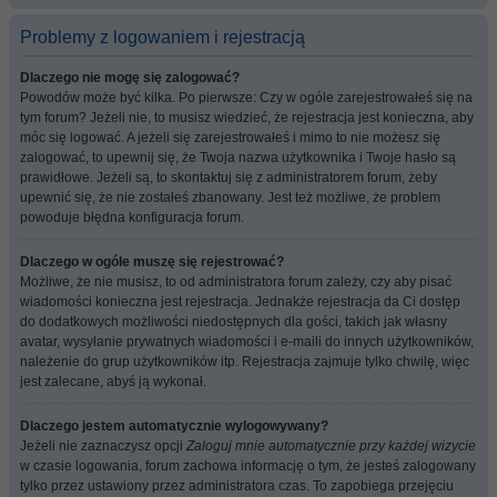
Problemy z logowaniem i rejestracją
Dlaczego nie mogę się zalogować?
Powodów może być kilka. Po pierwsze: Czy w ogóle zarejestrowałeś się na
tym forum? Jeżeli nie, to musisz wiedzieć, że rejestracja jest konieczna, aby
móc się logować. A jeżeli się zarejestrowałeś i mimo to nie możesz się
zalogować, to upewnij się, że Twoja nazwa użytkownika i Twoje hasło są
prawidłowe. Jeżeli są, to skontaktuj się z administratorem forum, żeby
upewnić się, że nie zostałeś zbanowany. Jest też możliwe, że problem
powoduje błędna konfiguracja forum.
Dlaczego w ogóle muszę się rejestrować?
Możliwe, że nie musisz, to od administratora forum zależy, czy aby pisać
wiadomości konieczna jest rejestracja. Jednakże rejestracja da Ci dostęp
do dodatkowych możliwości niedostępnych dla gości, takich jak własny
avatar, wysyłanie prywatnych wiadomości i e-maili do innych użytkowników,
należenie do grup użytkowników itp. Rejestracja zajmuje tylko chwilę, więc
jest zalecane, abyś ją wykonał.
Dlaczego jestem automatycznie wylogowywany?
Jeżeli nie zaznaczysz opcji
Zaloguj mnie automatycznie przy każdej wizycie
w czasie logowania, forum zachowa informację o tym, że jesteś zalogowany
tylko przez ustawiony przez administratora czas. To zapobiega przejęciu