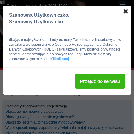
Teraz jest czwartek, 6 sie 2026, 12:02
Szanowna Użytkowniczko,
Szanowny Użytkowniku,
dbając o najwyższe standardy ochrony Twoich danych osobowych, w
związku z wejściem w życie Ogólnego Rozporządzenia o Ochronie
Danych Osobowych (RODO) zaktualizowaliśmy politykę prywatności
serwisu dostosowując ją do nowych regulacji. Możesz się z nią
zapoznać w tym miejscu:
Kliknij tutaj
Skocz do:
Strona główna forum
Przejdź do serwisu
Najczęściej zadawane pytania
Problemy z logowaniem i rejestracją
Dlaczego nie mogę się zalogować?
Dlaczego w ogóle muszę się rejestrować?
Dlaczego jestem automatycznie wylogowywany?
W jaki sposób mogę zapobiec wyświetlaniu mojej nazwy użytkownika na
liście użytkowników przeglądających forum?