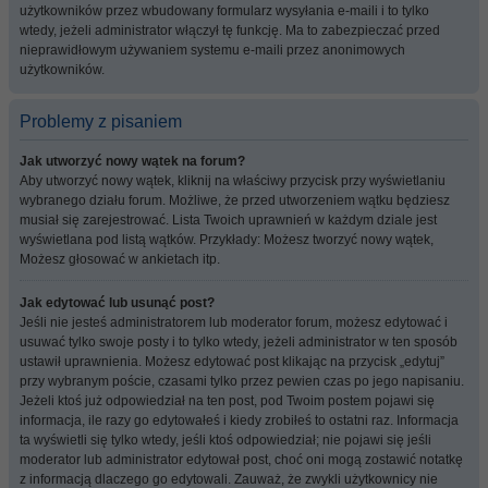
użytkowników przez wbudowany formularz wysyłania e-maili i to tylko
wtedy, jeżeli administrator włączył tę funkcję. Ma to zabezpieczać przed
nieprawidłowym używaniem systemu e-maili przez anonimowych
użytkowników.
Problemy z pisaniem
Jak utworzyć nowy wątek na forum?
Aby utworzyć nowy wątek, kliknij na właściwy przycisk przy wyświetlaniu
wybranego działu forum. Możliwe, że przed utworzeniem wątku będziesz
musiał się zarejestrować. Lista Twoich uprawnień w każdym dziale jest
wyświetlana pod listą wątków. Przykłady: Możesz tworzyć nowy wątek,
Możesz głosować w ankietach itp.
Jak edytować lub usunąć post?
Jeśli nie jesteś administratorem lub moderator forum, możesz edytować i
usuwać tylko swoje posty i to tylko wtedy, jeżeli administrator w ten sposób
ustawił uprawnienia. Możesz edytować post klikając na przycisk „edytuj”
przy wybranym poście, czasami tylko przez pewien czas po jego napisaniu.
Jeżeli ktoś już odpowiedział na ten post, pod Twoim postem pojawi się
informacja, ile razy go edytowałeś i kiedy zrobiłeś to ostatni raz. Informacja
ta wyświetli się tylko wtedy, jeśli ktoś odpowiedział; nie pojawi się jeśli
moderator lub administrator edytował post, choć oni mogą zostawić notatkę
z informacją dlaczego go edytowali. Zauważ, że zwykli użytkownicy nie