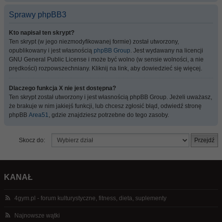
Sprawy phpBB3
Kto napisał ten skrypt?
Ten skrypt (w jego niezmodyfikowanej formie) został utworzony,
opublikowany i jest własnością
phpBB Group
. Jest wydawany na licencji
GNU General Public License i może być wolno (w sensie wolności, a nie
prędkości) rozpowszechniany. Kliknij na link, aby dowiedzieć się więcej.
Dlaczego funkcja X nie jest dostępna?
Ten skrypt został utworzony i jest własnością phpBB Group. Jeżeli uważasz,
że brakuje w nim jakiejś funkcji, lub chcesz zgłosić błąd, odwiedź stronę
phpBB
Area51
, gdzie znajdziesz potrzebne do tego zasoby.
Skocz do:
KANAŁ
4gym.pl - forum kulturystyczne, fitness, dieta, suplementy
Najnowsze wątki