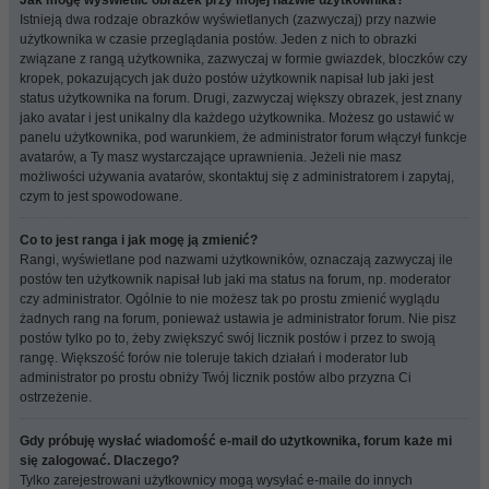
Jak mogę wyświetlić obrazek przy mojej nazwie użytkownika?
Istnieją dwa rodzaje obrazków wyświetlanych (zazwyczaj) przy nazwie
użytkownika w czasie przeglądania postów. Jeden z nich to obrazki
związane z rangą użytkownika, zazwyczaj w formie gwiazdek, bloczków czy
kropek, pokazujących jak dużo postów użytkownik napisał lub jaki jest
status użytkownika na forum. Drugi, zazwyczaj większy obrazek, jest znany
jako avatar i jest unikalny dla każdego użytkownika. Możesz go ustawić w
panelu użytkownika, pod warunkiem, że administrator forum włączył funkcje
avatarów, a Ty masz wystarczające uprawnienia. Jeżeli nie masz
możliwości używania avatarów, skontaktuj się z administratorem i zapytaj,
czym to jest spowodowane.
Co to jest ranga i jak mogę ją zmienić?
Rangi, wyświetlane pod nazwami użytkowników, oznaczają zazwyczaj ile
postów ten użytkownik napisał lub jaki ma status na forum, np. moderator
czy administrator. Ogólnie to nie możesz tak po prostu zmienić wyglądu
żadnych rang na forum, ponieważ ustawia je administrator forum. Nie pisz
postów tylko po to, żeby zwiększyć swój licznik postów i przez to swoją
rangę. Większość forów nie toleruje takich działań i moderator lub
administrator po prostu obniży Twój licznik postów albo przyzna Ci
ostrzeżenie.
Gdy próbuję wysłać wiadomość e-mail do użytkownika, forum każe mi
się zalogować. Dlaczego?
Tylko zarejestrowani użytkownicy mogą wysyłać e-maile do innych