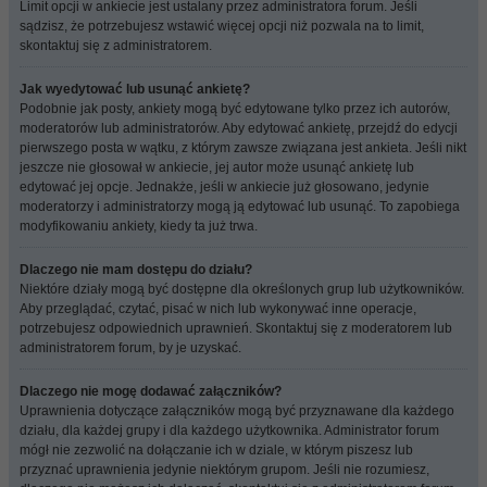
Limit opcji w ankiecie jest ustalany przez administratora forum. Jeśli
sądzisz, że potrzebujesz wstawić więcej opcji niż pozwala na to limit,
skontaktuj się z administratorem.
Jak wyedytować lub usunąć ankietę?
Podobnie jak posty, ankiety mogą być edytowane tylko przez ich autorów,
moderatorów lub administratorów. Aby edytować ankietę, przejdź do edycji
pierwszego posta w wątku, z którym zawsze związana jest ankieta. Jeśli nikt
jeszcze nie głosował w ankiecie, jej autor może usunąć ankietę lub
edytować jej opcje. Jednakże, jeśli w ankiecie już głosowano, jedynie
moderatorzy i administratorzy mogą ją edytować lub usunąć. To zapobiega
modyfikowaniu ankiety, kiedy ta już trwa.
Dlaczego nie mam dostępu do działu?
Niektóre działy mogą być dostępne dla określonych grup lub użytkowników.
Aby przeglądać, czytać, pisać w nich lub wykonywać inne operacje,
potrzebujesz odpowiednich uprawnień. Skontaktuj się z moderatorem lub
administratorem forum, by je uzyskać.
Dlaczego nie mogę dodawać załączników?
Uprawnienia dotyczące załączników mogą być przyznawane dla każdego
działu, dla każdej grupy i dla każdego użytkownika. Administrator forum
mógł nie zezwolić na dołączanie ich w dziale, w którym piszesz lub
przyznać uprawnienia jedynie niektórym grupom. Jeśli nie rozumiesz,