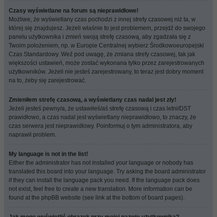
Czasy wyświetlane na forum są nieprawidłowe!
Możliwe, że wyświetlany czas pochodzi z innej strefy czasowej niż ta, w
której się znajdujesz. Jeżeli właśnie to jest problemem, przejdź do swojego
panelu użytkownika i zmień swoją strefę czasową, aby zgadzała się z
Twoim położeniem, np. w Europie Centralnej wybierz Środkowoeuropejski
Czas Standardowy. Weź pod uwagę, że zmiana strefy czasowej, tak jak
większości ustawień, może zostać wykonana tylko przez zarejestrowanych
użytkowników. Jeżeli nie jesteś zarejestrowany, to teraz jest dobry moment
na to, żeby się zarejestrować.
Zmieniłem strefę czasową, a wyświetlany czas nadal jest zły!
Jeżeli jesteś pewny/a, że ustawiłeś/aś strefę czasową i czas letni/DST
prawidłowo, a czas nadal jest wyświetlany nieprawidłowo, to znaczy, że
czas serwera jest nieprawidłowy. Poinformuj o tym administratora, aby
naprawił problem.
My language is not in the list!
Either the administrator has not installed your language or nobody has
translated this board into your language. Try asking the board administrator
if they can install the language pack you need. If the language pack does
not exist, feel free to create a new translation. More information can be
found at the phpBB website (see link at the bottom of board pages).