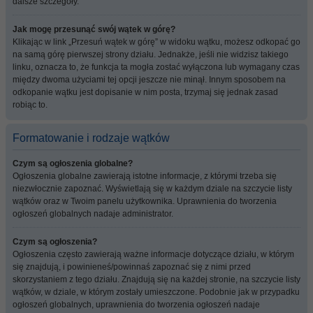
dalsze szczegóły.
Jak mogę przesunąć swój wątek w górę?
Klikając w link „Przesuń wątek w górę” w widoku wątku, możesz odkopać go
na samą górę pierwszej strony działu. Jednakże, jeśli nie widzisz takiego
linku, oznacza to, że funkcja ta mogła zostać wyłączona lub wymagany czas
między dwoma użyciami tej opcji jeszcze nie minął. Innym sposobem na
odkopanie wątku jest dopisanie w nim posta, trzymaj się jednak zasad
robiąc to.
Formatowanie i rodzaje wątków
Czym są ogłoszenia globalne?
Ogłoszenia globalne zawierają istotne informacje, z którymi trzeba się
niezwłocznie zapoznać. Wyświetlają się w każdym dziale na szczycie listy
wątków oraz w Twoim panelu użytkownika. Uprawnienia do tworzenia
ogłoszeń globalnych nadaje administrator.
Czym są ogłoszenia?
Ogłoszenia często zawierają ważne informacje dotyczące działu, w którym
się znajdują, i powinieneś/powinnaś zapoznać się z nimi przed
skorzystaniem z tego działu. Znajdują się na każdej stronie, na szczycie listy
wątków, w dziale, w którym zostały umieszczone. Podobnie jak w przypadku
ogłoszeń globalnych, uprawnienia do tworzenia ogłoszeń nadaje