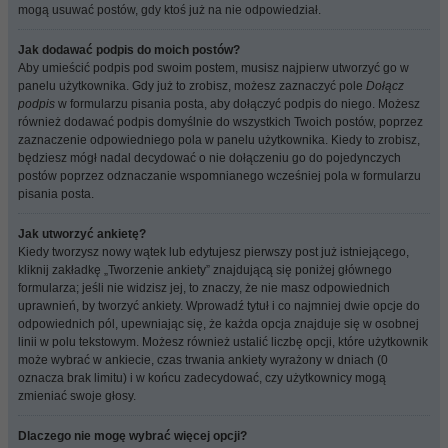
mogą usuwać postów, gdy ktoś już na nie odpowiedział.
Jak dodawać podpis do moich postów?
Aby umieścić podpis pod swoim postem, musisz najpierw utworzyć go w
panelu użytkownika. Gdy już to zrobisz, możesz zaznaczyć pole
Dołącz
podpis
w formularzu pisania posta, aby dołączyć podpis do niego. Możesz
również dodawać podpis domyślnie do wszystkich Twoich postów, poprzez
zaznaczenie odpowiedniego pola w panelu użytkownika. Kiedy to zrobisz,
będziesz mógł nadal decydować o nie dołączeniu go do pojedynczych
postów poprzez odznaczanie wspomnianego wcześniej pola w formularzu
pisania posta.
Jak utworzyć ankietę?
Kiedy tworzysz nowy wątek lub edytujesz pierwszy post już istniejącego,
kliknij zakładkę „Tworzenie ankiety” znajdującą się poniżej głównego
formularza; jeśli nie widzisz jej, to znaczy, że nie masz odpowiednich
uprawnień, by tworzyć ankiety. Wprowadź tytuł i co najmniej dwie opcje do
odpowiednich pól, upewniając się, że każda opcja znajduje się w osobnej
linii w polu tekstowym. Możesz również ustalić liczbę opcji, które użytkownik
może wybrać w ankiecie, czas trwania ankiety wyrażony w dniach (0
oznacza brak limitu) i w końcu zadecydować, czy użytkownicy mogą
zmieniać swoje głosy.
Dlaczego nie mogę wybrać więcej opcji?