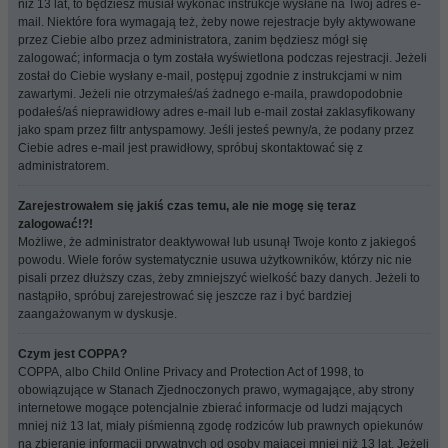
niż 13 lat, to będziesz musiał wykonać instrukcje wysłane na Twój adres e-
mail. Niektóre fora wymagają też, żeby nowe rejestracje były aktywowane
przez Ciebie albo przez administratora, zanim będziesz mógł się
zalogować; informacja o tym została wyświetlona podczas rejestracji. Jeżeli
został do Ciebie wysłany e-mail, postępuj zgodnie z instrukcjami w nim
zawartymi. Jeżeli nie otrzymałeś/aś żadnego e-maila, prawdopodobnie
podałeś/aś nieprawidłowy adres e-mail lub e-mail został zaklasyfikowany
jako spam przez filtr antyspamowy. Jeśli jesteś pewny/a, że podany przez
Ciebie adres e-mail jest prawidłowy, spróbuj skontaktować się z
administratorem.
Zarejestrowałem się jakiś czas temu, ale nie mogę się teraz
zalogować!?!
Możliwe, że administrator deaktywował lub usunął Twoje konto z jakiegoś
powodu. Wiele forów systematycznie usuwa użytkowników, którzy nic nie
pisali przez dłuższy czas, żeby zmniejszyć wielkość bazy danych. Jeżeli to
nastąpiło, spróbuj zarejestrować się jeszcze raz i być bardziej
zaangażowanym w dyskusje.
Czym jest COPPA?
COPPA, albo Child Online Privacy and Protection Act of 1998, to
obowiązujące w Stanach Zjednoczonych prawo, wymagające, aby strony
internetowe mogące potencjalnie zbierać informacje od ludzi mających
mniej niż 13 lat, miały piśmienną zgodę rodziców lub prawnych opiekunów
na zbieranie informacji prywatnych od osoby mającej mniej niż 13 lat. Jeżeli