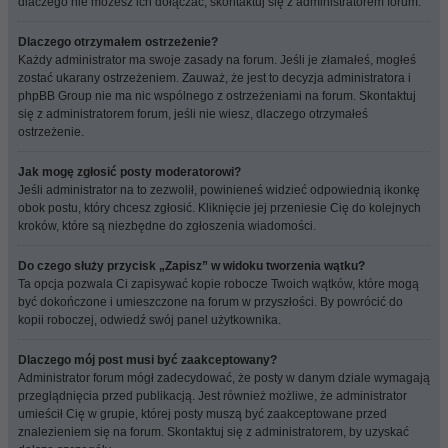
dlaczego nie możesz ich dołączać, skontaktuj się z administratorem forum.
Dlaczego otrzymałem ostrzeżenie?
Każdy administrator ma swoje zasady na forum. Jeśli je złamałeś, mogłeś
zostać ukarany ostrzeżeniem. Zauważ, że jest to decyzja administratora i
phpBB Group nie ma nic wspólnego z ostrzeżeniami na forum. Skontaktuj
się z administratorem forum, jeśli nie wiesz, dlaczego otrzymałeś
ostrzeżenie.
Jak mogę zgłosić posty moderatorowi?
Jeśli administrator na to zezwolił, powinieneś widzieć odpowiednią ikonkę
obok postu, który chcesz zgłosić. Kliknięcie jej przeniesie Cię do kolejnych
kroków, które są niezbędne do zgłoszenia wiadomości.
Do czego służy przycisk „Zapisz” w widoku tworzenia wątku?
Ta opcja pozwala Ci zapisywać kopie robocze Twoich wątków, które mogą
być dokończone i umieszczone na forum w przyszłości. By powrócić do
kopii roboczej, odwiedź swój panel użytkownika.
Dlaczego mój post musi być zaakceptowany?
Administrator forum mógł zadecydować, że posty w danym dziale wymagają
przeglądnięcia przed publikacją. Jest również możliwe, że administrator
umieścił Cię w grupie, której posty muszą być zaakceptowane przed
znalezieniem się na forum. Skontaktuj się z administratorem, by uzyskać