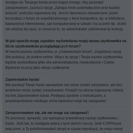
dostępu do Twojego konta przez kogoś innego. Aby pozostać
zalogowanym, zaznacz opcję „Zaloguj mnie automatycznie przy każdej
wizycie” podczas logowania się. Jest to stanowczo niezalecane, jeżeli
korzystasz z forum ze współdzielonego z kimś komputera, np. w bibliotece,
kawiarence internetowej, sali komputerowej w szkole / na uczelni itp. Jeżeli
nie widzisz tej opcji, to oznacza to, że administrator zablokował tę funkcję.
W jaki sposób mogę zapobiec wyświetlaniu mojej nazwy użytkownika na
liście użytkowników przeglądających forum?
W swoim panelu użytkownika, w „Ustawieniach forum”, znajdziesz opcję
Nie pokazuj, że jestem online
. Włącz tę opcję i Twoja nazwa użytkownika
będzie wyświetlana tylko dla administratorów, moderatorów i Ciebie.
Będziesz liczony jako ukryty użytkownik.
Zapomniałem hasła!
Nie panikuj! Twoje hasło wprawdzie nie może zostać odzyskane, ale bez
problemu może zostać zresetowane. Przejdź na stronę logowania i kliknij
na link
Zapomniałem hasła
. Postępuj zgodnie z instrukcjami, a
prawdopodobnie niedługo znów będziesz mógł się zalogować.
Zarejestrowałem się, ale nie mogę się zalogować!
Po pierwsze, sprawdź, czy wpisujesz prawidłową nazwę użytkownika i
hasło. Jeśli tak, to nastąpiła jedna z tych dwóch rzeczy: Jeśli COPPA jest
włączone, a Ty poinformowałeś skrypt w czasie rejestracji, że masz mniej