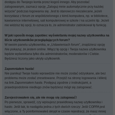
dostępu do Twojego konta przez kogoś innego. Aby pozostać
zalogowanym, zaznacz opcję „Zaloguj mnie automatycznie przy każdej
wizycie” podczas logowania się. Jest to stanowczo niezalecane, jeżeli
korzystasz z forum ze współdzielonego z kimś komputera, np. w bibliotece,
kawiarence internetowej, sali komputerowej w szkole / na uczelni itp. Jeżeli
nie widzisz tej opcji, to oznacza to, że administrator zablokował tę funkcję.
W jaki sposób mogę zapobiec wyświetlaniu mojej nazwy użytkownika na
liście użytkowników przeglądających forum?
W swoim panelu użytkownika, w „Ustawieniach forum”, znajdziesz opcję
Nie pokazuj, że jestem online
. Włącz tę opcję i Twoja nazwa użytkownika
będzie wyświetlana tylko dla administratorów, moderatorów i Ciebie.
Będziesz liczony jako ukryty użytkownik.
Zapomniałem hasła!
Nie panikuj! Twoje hasło wprawdzie nie może zostać odzyskane, ale bez
problemu może zostać zresetowane. Przejdź na stronę logowania i kliknij
na link
Zapomniałem hasła
. Postępuj zgodnie z instrukcjami, a
prawdopodobnie niedługo znów będziesz mógł się zalogować.
Zarejestrowałem się, ale nie mogę się zalogować!
Po pierwsze, sprawdź, czy wpisujesz prawidłową nazwę użytkownika i
hasło. Jeśli tak, to nastąpiła jedna z tych dwóch rzeczy: Jeśli COPPA jest
włączone, a Ty poinformowałeś skrypt w czasie rejestracji, że masz mniej