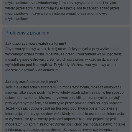
użytkowników przez wbudowany formularz wysyłania e-maili i to tylko
wtedy, jeżeli administrator włączył tę funkcję. Ma to zabezpieczać przed
nieprawidłowym używaniem systemu e-maili przez anonimowych
użytkowników.
Problemy z pisaniem
Jak utworzyć nowy wątek na forum?
Aby utworzyć nowy wątek, kliknij na właściwy przycisk przy wyświetlaniu
wybranego działu forum. Możliwe, że przed utworzeniem wątku będziesz
musiał się zarejestrować. Lista Twoich uprawnień w każdym dziale jest
wyświetlana pod listą wątków. Przykłady: Możesz tworzyć nowy wątek,
Możesz głosować w ankietach itp.
Jak edytować lub usunąć post?
Jeśli nie jesteś administratorem lub moderator forum, możesz edytować i
usuwać tylko swoje posty i to tylko wtedy, jeżeli administrator w ten sposób
ustawił uprawnienia. Możesz edytować post klikając na przycisk „edytuj”
przy wybranym poście, czasami tylko przez pewien czas po jego napisaniu.
Jeżeli ktoś już odpowiedział na ten post, pod Twoim postem pojawi się
informacja, ile razy go edytowałeś i kiedy zrobiłeś to ostatni raz. Informacja
ta wyświetli się tylko wtedy, jeśli ktoś odpowiedział; nie pojawi się jeśli
moderator lub administrator edytował post, choć oni mogą zostawić notatkę
z informacją dlaczego go edytowali. Zauważ, że zwykli użytkownicy nie