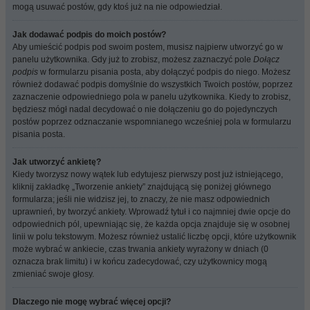
mogą usuwać postów, gdy ktoś już na nie odpowiedział.
Jak dodawać podpis do moich postów?
Aby umieścić podpis pod swoim postem, musisz najpierw utworzyć go w
panelu użytkownika. Gdy już to zrobisz, możesz zaznaczyć pole
Dołącz
podpis
w formularzu pisania posta, aby dołączyć podpis do niego. Możesz
również dodawać podpis domyślnie do wszystkich Twoich postów, poprzez
zaznaczenie odpowiedniego pola w panelu użytkownika. Kiedy to zrobisz,
będziesz mógł nadal decydować o nie dołączeniu go do pojedynczych
postów poprzez odznaczanie wspomnianego wcześniej pola w formularzu
pisania posta.
Jak utworzyć ankietę?
Kiedy tworzysz nowy wątek lub edytujesz pierwszy post już istniejącego,
kliknij zakładkę „Tworzenie ankiety” znajdującą się poniżej głównego
formularza; jeśli nie widzisz jej, to znaczy, że nie masz odpowiednich
uprawnień, by tworzyć ankiety. Wprowadź tytuł i co najmniej dwie opcje do
odpowiednich pól, upewniając się, że każda opcja znajduje się w osobnej
linii w polu tekstowym. Możesz również ustalić liczbę opcji, które użytkownik
może wybrać w ankiecie, czas trwania ankiety wyrażony w dniach (0
oznacza brak limitu) i w końcu zadecydować, czy użytkownicy mogą
zmieniać swoje głosy.
Dlaczego nie mogę wybrać więcej opcji?