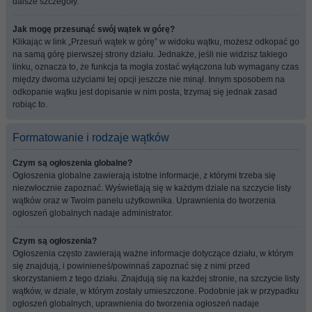
dalsze szczegóły.
Jak mogę przesunąć swój wątek w górę?
Klikając w link „Przesuń wątek w górę” w widoku wątku, możesz odkopać go
na samą górę pierwszej strony działu. Jednakże, jeśli nie widzisz takiego
linku, oznacza to, że funkcja ta mogła zostać wyłączona lub wymagany czas
między dwoma użyciami tej opcji jeszcze nie minął. Innym sposobem na
odkopanie wątku jest dopisanie w nim posta, trzymaj się jednak zasad
robiąc to.
Formatowanie i rodzaje wątków
Czym są ogłoszenia globalne?
Ogłoszenia globalne zawierają istotne informacje, z którymi trzeba się
niezwłocznie zapoznać. Wyświetlają się w każdym dziale na szczycie listy
wątków oraz w Twoim panelu użytkownika. Uprawnienia do tworzenia
ogłoszeń globalnych nadaje administrator.
Czym są ogłoszenia?
Ogłoszenia często zawierają ważne informacje dotyczące działu, w którym
się znajdują, i powinieneś/powinnaś zapoznać się z nimi przed
skorzystaniem z tego działu. Znajdują się na każdej stronie, na szczycie listy
wątków, w dziale, w którym zostały umieszczone. Podobnie jak w przypadku
ogłoszeń globalnych, uprawnienia do tworzenia ogłoszeń nadaje