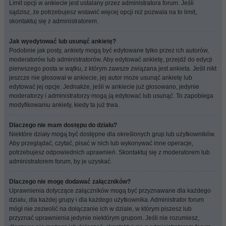
Limit opcji w ankiecie jest ustalany przez administratora forum. Jeśli
sądzisz, że potrzebujesz wstawić więcej opcji niż pozwala na to limit,
skontaktuj się z administratorem.
Jak wyedytować lub usunąć ankietę?
Podobnie jak posty, ankiety mogą być edytowane tylko przez ich autorów,
moderatorów lub administratorów. Aby edytować ankietę, przejdź do edycji
pierwszego posta w wątku, z którym zawsze związana jest ankieta. Jeśli nikt
jeszcze nie głosował w ankiecie, jej autor może usunąć ankietę lub
edytować jej opcje. Jednakże, jeśli w ankiecie już głosowano, jedynie
moderatorzy i administratorzy mogą ją edytować lub usunąć. To zapobiega
modyfikowaniu ankiety, kiedy ta już trwa.
Dlaczego nie mam dostępu do działu?
Niektóre działy mogą być dostępne dla określonych grup lub użytkowników.
Aby przeglądać, czytać, pisać w nich lub wykonywać inne operacje,
potrzebujesz odpowiednich uprawnień. Skontaktuj się z moderatorem lub
administratorem forum, by je uzyskać.
Dlaczego nie mogę dodawać załączników?
Uprawnienia dotyczące załączników mogą być przyznawane dla każdego
działu, dla każdej grupy i dla każdego użytkownika. Administrator forum
mógł nie zezwolić na dołączanie ich w dziale, w którym piszesz lub
przyznać uprawnienia jedynie niektórym grupom. Jeśli nie rozumiesz,