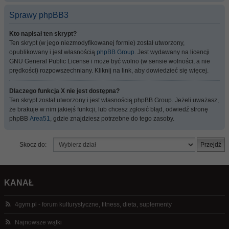
Sprawy phpBB3
Kto napisał ten skrypt?
Ten skrypt (w jego niezmodyfikowanej formie) został utworzony,
opublikowany i jest własnością
phpBB Group
. Jest wydawany na licencji
GNU General Public License i może być wolno (w sensie wolności, a nie
prędkości) rozpowszechniany. Kliknij na link, aby dowiedzieć się więcej.
Dlaczego funkcja X nie jest dostępna?
Ten skrypt został utworzony i jest własnością phpBB Group. Jeżeli uważasz,
że brakuje w nim jakiejś funkcji, lub chcesz zgłosić błąd, odwiedź stronę
phpBB
Area51
, gdzie znajdziesz potrzebne do tego zasoby.
Skocz do:
KANAŁ
4gym.pl - forum kulturystyczne, fitness, dieta, suplementy
Najnowsze wątki