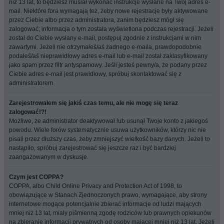
niż 13 lat, to będziesz musiał wykonać instrukcje wysłane na Twój adres e-
mail. Niektóre fora wymagają też, żeby nowe rejestracje były aktywowane
przez Ciebie albo przez administratora, zanim będziesz mógł się
zalogować; informacja o tym została wyświetlona podczas rejestracji. Jeżeli
został do Ciebie wysłany e-mail, postępuj zgodnie z instrukcjami w nim
zawartymi. Jeżeli nie otrzymałeś/aś żadnego e-maila, prawdopodobnie
podałeś/aś nieprawidłowy adres e-mail lub e-mail został zaklasyfikowany
jako spam przez filtr antyspamowy. Jeśli jesteś pewny/a, że podany przez
Ciebie adres e-mail jest prawidłowy, spróbuj skontaktować się z
administratorem.
Zarejestrowałem się jakiś czas temu, ale nie mogę się teraz
zalogować!?!
Możliwe, że administrator deaktywował lub usunął Twoje konto z jakiegoś
powodu. Wiele forów systematycznie usuwa użytkowników, którzy nic nie
pisali przez dłuższy czas, żeby zmniejszyć wielkość bazy danych. Jeżeli to
nastąpiło, spróbuj zarejestrować się jeszcze raz i być bardziej
zaangażowanym w dyskusje.
Czym jest COPPA?
COPPA, albo Child Online Privacy and Protection Act of 1998, to
obowiązujące w Stanach Zjednoczonych prawo, wymagające, aby strony
internetowe mogące potencjalnie zbierać informacje od ludzi mających
mniej niż 13 lat, miały piśmienną zgodę rodziców lub prawnych opiekunów
na zbieranie informacji prywatnych od osoby mającej mniej niż 13 lat. Jeżeli