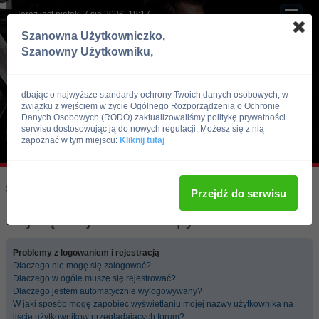
Teraz jest piątek, 7 sie 2026, 18:17
Szanowna Użytkowniczko,
Szanowny Użytkowniku,
dbając o najwyższe standardy ochrony Twoich danych osobowych, w
związku z wejściem w życie Ogólnego Rozporządzenia o Ochronie
Danych Osobowych (RODO) zaktualizowaliśmy politykę prywatności
serwisu dostosowując ją do nowych regulacji. Możesz się z nią
zapoznać w tym miejscu:
Kliknij tutaj
Skocz do:
Strona główna forum
Przejdź do serwisu
Najczęściej zadawane pytania
Problemy z logowaniem i rejestracją
Dlaczego nie mogę się zalogować?
Dlaczego w ogóle muszę się rejestrować?
Dlaczego jestem automatycznie wylogowywany?
W jaki sposób mogę zapobiec wyświetlaniu mojej nazwy użytkownika na
liście użytkowników przeglądających forum?