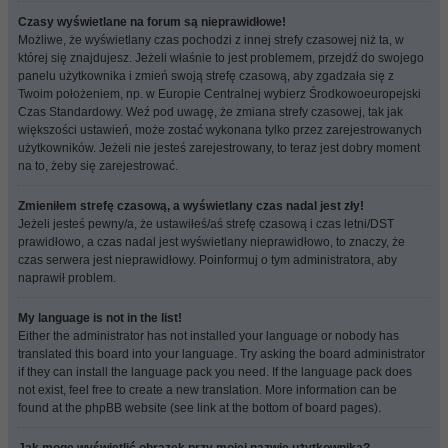
Czasy wyświetlane na forum są nieprawidłowe!
Możliwe, że wyświetlany czas pochodzi z innej strefy czasowej niż ta, w
której się znajdujesz. Jeżeli właśnie to jest problemem, przejdź do swojego
panelu użytkownika i zmień swoją strefę czasową, aby zgadzała się z
Twoim położeniem, np. w Europie Centralnej wybierz Środkowoeuropejski
Czas Standardowy. Weź pod uwagę, że zmiana strefy czasowej, tak jak
większości ustawień, może zostać wykonana tylko przez zarejestrowanych
użytkowników. Jeżeli nie jesteś zarejestrowany, to teraz jest dobry moment
na to, żeby się zarejestrować.
Zmieniłem strefę czasową, a wyświetlany czas nadal jest zły!
Jeżeli jesteś pewny/a, że ustawiłeś/aś strefę czasową i czas letni/DST
prawidłowo, a czas nadal jest wyświetlany nieprawidłowo, to znaczy, że
czas serwera jest nieprawidłowy. Poinformuj o tym administratora, aby
naprawił problem.
My language is not in the list!
Either the administrator has not installed your language or nobody has
translated this board into your language. Try asking the board administrator
if they can install the language pack you need. If the language pack does
not exist, feel free to create a new translation. More information can be
found at the phpBB website (see link at the bottom of board pages).