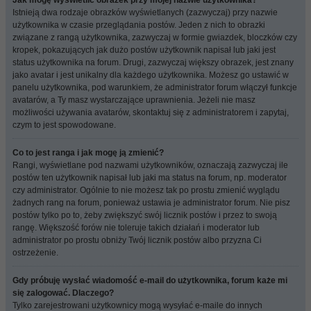
Jak mogę wyświetlić obrazek przy mojej nazwie użytkownika?
Istnieją dwa rodzaje obrazków wyświetlanych (zazwyczaj) przy nazwie
użytkownika w czasie przeglądania postów. Jeden z nich to obrazki
związane z rangą użytkownika, zazwyczaj w formie gwiazdek, bloczków czy
kropek, pokazujących jak dużo postów użytkownik napisał lub jaki jest
status użytkownika na forum. Drugi, zazwyczaj większy obrazek, jest znany
jako avatar i jest unikalny dla każdego użytkownika. Możesz go ustawić w
panelu użytkownika, pod warunkiem, że administrator forum włączył funkcje
avatarów, a Ty masz wystarczające uprawnienia. Jeżeli nie masz
możliwości używania avatarów, skontaktuj się z administratorem i zapytaj,
czym to jest spowodowane.
Co to jest ranga i jak mogę ją zmienić?
Rangi, wyświetlane pod nazwami użytkowników, oznaczają zazwyczaj ile
postów ten użytkownik napisał lub jaki ma status na forum, np. moderator
czy administrator. Ogólnie to nie możesz tak po prostu zmienić wyglądu
żadnych rang na forum, ponieważ ustawia je administrator forum. Nie pisz
postów tylko po to, żeby zwiększyć swój licznik postów i przez to swoją
rangę. Większość forów nie toleruje takich działań i moderator lub
administrator po prostu obniży Twój licznik postów albo przyzna Ci
ostrzeżenie.
Gdy próbuję wysłać wiadomość e-mail do użytkownika, forum każe mi
się zalogować. Dlaczego?
Tylko zarejestrowani użytkownicy mogą wysyłać e-maile do innych