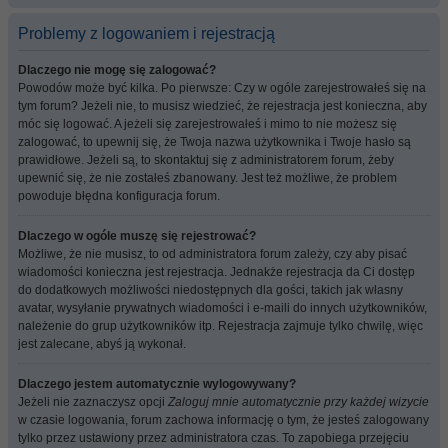
Problemy z logowaniem i rejestracją
Dlaczego nie mogę się zalogować?
Powodów może być kilka. Po pierwsze: Czy w ogóle zarejestrowałeś się na
tym forum? Jeżeli nie, to musisz wiedzieć, że rejestracja jest konieczna, aby
móc się logować. A jeżeli się zarejestrowałeś i mimo to nie możesz się
zalogować, to upewnij się, że Twoja nazwa użytkownika i Twoje hasło są
prawidłowe. Jeżeli są, to skontaktuj się z administratorem forum, żeby
upewnić się, że nie zostałeś zbanowany. Jest też możliwe, że problem
powoduje błędna konfiguracja forum.
Dlaczego w ogóle muszę się rejestrować?
Możliwe, że nie musisz, to od administratora forum zależy, czy aby pisać
wiadomości konieczna jest rejestracja. Jednakże rejestracja da Ci dostęp
do dodatkowych możliwości niedostępnych dla gości, takich jak własny
avatar, wysyłanie prywatnych wiadomości i e-maili do innych użytkowników,
należenie do grup użytkowników itp. Rejestracja zajmuje tylko chwilę, więc
jest zalecane, abyś ją wykonał.
Dlaczego jestem automatycznie wylogowywany?
Jeżeli nie zaznaczysz opcji
Zaloguj mnie automatycznie przy każdej wizycie
w czasie logowania, forum zachowa informację o tym, że jesteś zalogowany
tylko przez ustawiony przez administratora czas. To zapobiega przejęciu