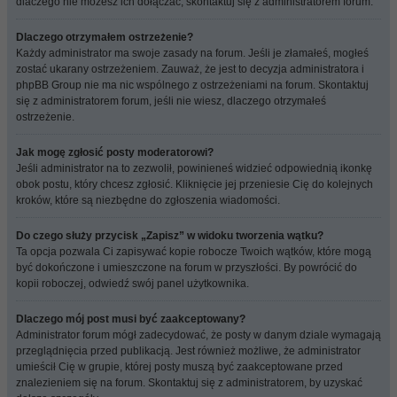
dlaczego nie możesz ich dołączać, skontaktuj się z administratorem forum.
Dlaczego otrzymałem ostrzeżenie?
Każdy administrator ma swoje zasady na forum. Jeśli je złamałeś, mogłeś
zostać ukarany ostrzeżeniem. Zauważ, że jest to decyzja administratora i
phpBB Group nie ma nic wspólnego z ostrzeżeniami na forum. Skontaktuj
się z administratorem forum, jeśli nie wiesz, dlaczego otrzymałeś
ostrzeżenie.
Jak mogę zgłosić posty moderatorowi?
Jeśli administrator na to zezwolił, powinieneś widzieć odpowiednią ikonkę
obok postu, który chcesz zgłosić. Kliknięcie jej przeniesie Cię do kolejnych
kroków, które są niezbędne do zgłoszenia wiadomości.
Do czego służy przycisk „Zapisz” w widoku tworzenia wątku?
Ta opcja pozwala Ci zapisywać kopie robocze Twoich wątków, które mogą
być dokończone i umieszczone na forum w przyszłości. By powrócić do
kopii roboczej, odwiedź swój panel użytkownika.
Dlaczego mój post musi być zaakceptowany?
Administrator forum mógł zadecydować, że posty w danym dziale wymagają
przeglądnięcia przed publikacją. Jest również możliwe, że administrator
umieścił Cię w grupie, której posty muszą być zaakceptowane przed
znalezieniem się na forum. Skontaktuj się z administratorem, by uzyskać