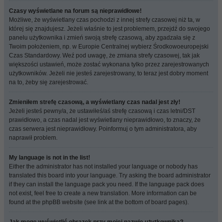
Czasy wyświetlane na forum są nieprawidłowe!
Możliwe, że wyświetlany czas pochodzi z innej strefy czasowej niż ta, w
której się znajdujesz. Jeżeli właśnie to jest problemem, przejdź do swojego
panelu użytkownika i zmień swoją strefę czasową, aby zgadzała się z
Twoim położeniem, np. w Europie Centralnej wybierz Środkowoeuropejski
Czas Standardowy. Weź pod uwagę, że zmiana strefy czasowej, tak jak
większości ustawień, może zostać wykonana tylko przez zarejestrowanych
użytkowników. Jeżeli nie jesteś zarejestrowany, to teraz jest dobry moment
na to, żeby się zarejestrować.
Zmieniłem strefę czasową, a wyświetlany czas nadal jest zły!
Jeżeli jesteś pewny/a, że ustawiłeś/aś strefę czasową i czas letni/DST
prawidłowo, a czas nadal jest wyświetlany nieprawidłowo, to znaczy, że
czas serwera jest nieprawidłowy. Poinformuj o tym administratora, aby
naprawił problem.
My language is not in the list!
Either the administrator has not installed your language or nobody has
translated this board into your language. Try asking the board administrator
if they can install the language pack you need. If the language pack does
not exist, feel free to create a new translation. More information can be
found at the phpBB website (see link at the bottom of board pages).