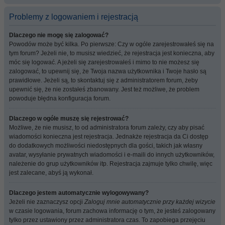
Problemy z logowaniem i rejestracją
Dlaczego nie mogę się zalogować?
Powodów może być kilka. Po pierwsze: Czy w ogóle zarejestrowałeś się na
tym forum? Jeżeli nie, to musisz wiedzieć, że rejestracja jest konieczna, aby
móc się logować. A jeżeli się zarejestrowałeś i mimo to nie możesz się
zalogować, to upewnij się, że Twoja nazwa użytkownika i Twoje hasło są
prawidłowe. Jeżeli są, to skontaktuj się z administratorem forum, żeby
upewnić się, że nie zostałeś zbanowany. Jest też możliwe, że problem
powoduje błędna konfiguracja forum.
Dlaczego w ogóle muszę się rejestrować?
Możliwe, że nie musisz, to od administratora forum zależy, czy aby pisać
wiadomości konieczna jest rejestracja. Jednakże rejestracja da Ci dostęp
do dodatkowych możliwości niedostępnych dla gości, takich jak własny
avatar, wysyłanie prywatnych wiadomości i e-maili do innych użytkowników,
należenie do grup użytkowników itp. Rejestracja zajmuje tylko chwilę, więc
jest zalecane, abyś ją wykonał.
Dlaczego jestem automatycznie wylogowywany?
Jeżeli nie zaznaczysz opcji
Zaloguj mnie automatycznie przy każdej wizycie
w czasie logowania, forum zachowa informację o tym, że jesteś zalogowany
tylko przez ustawiony przez administratora czas. To zapobiega przejęciu