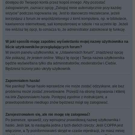
dostępu do Twojego konta przez kogoś innego. Aby pozostać
zalogowanym, zaznacz opcję „Zaloguj mnie automatycznie przy każdej
wizycie” podczas logowania się. Jest to stanowczo niezalecane, jeżeli
korzystasz z forum ze współdzielonego z kimś komputera, np. w bibliotece,
kawiarence internetowej, sali komputerowej w szkole / na uczelni itp. Jeżeli
nie widzisz tej opcji, to oznacza to, że administrator zablokował tę funkcję.
W jaki sposób mogę zapobiec wyświetlaniu mojej nazwy użytkownika na
liście użytkowników przeglądających forum?
W swoim panelu użytkownika, w „Ustawieniach forum”, znajdziesz opcję
Nie pokazuj, że jestem online
. Włącz tę opcję i Twoja nazwa użytkownika
będzie wyświetlana tylko dla administratorów, moderatorów i Ciebie.
Będziesz liczony jako ukryty użytkownik.
Zapomniałem hasła!
Nie panikuj! Twoje hasło wprawdzie nie może zostać odzyskane, ale bez
problemu może zostać zresetowane. Przejdź na stronę logowania i kliknij
na link
Zapomniałem hasła
. Postępuj zgodnie z instrukcjami, a
prawdopodobnie niedługo znów będziesz mógł się zalogować.
Zarejestrowałem się, ale nie mogę się zalogować!
Po pierwsze, sprawdź, czy wpisujesz prawidłową nazwę użytkownika i
hasło. Jeśli tak, to nastąpiła jedna z tych dwóch rzeczy: Jeśli COPPA jest
włączone, a Ty poinformowałeś skrypt w czasie rejestracji, że masz mniej