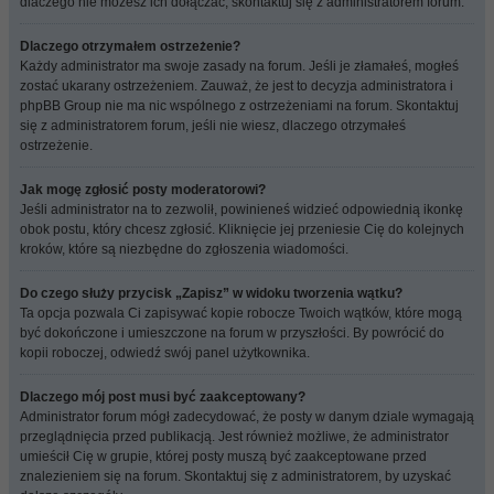
dlaczego nie możesz ich dołączać, skontaktuj się z administratorem forum.
Dlaczego otrzymałem ostrzeżenie?
Każdy administrator ma swoje zasady na forum. Jeśli je złamałeś, mogłeś
zostać ukarany ostrzeżeniem. Zauważ, że jest to decyzja administratora i
phpBB Group nie ma nic wspólnego z ostrzeżeniami na forum. Skontaktuj
się z administratorem forum, jeśli nie wiesz, dlaczego otrzymałeś
ostrzeżenie.
Jak mogę zgłosić posty moderatorowi?
Jeśli administrator na to zezwolił, powinieneś widzieć odpowiednią ikonkę
obok postu, który chcesz zgłosić. Kliknięcie jej przeniesie Cię do kolejnych
kroków, które są niezbędne do zgłoszenia wiadomości.
Do czego służy przycisk „Zapisz” w widoku tworzenia wątku?
Ta opcja pozwala Ci zapisywać kopie robocze Twoich wątków, które mogą
być dokończone i umieszczone na forum w przyszłości. By powrócić do
kopii roboczej, odwiedź swój panel użytkownika.
Dlaczego mój post musi być zaakceptowany?
Administrator forum mógł zadecydować, że posty w danym dziale wymagają
przeglądnięcia przed publikacją. Jest również możliwe, że administrator
umieścił Cię w grupie, której posty muszą być zaakceptowane przed
znalezieniem się na forum. Skontaktuj się z administratorem, by uzyskać