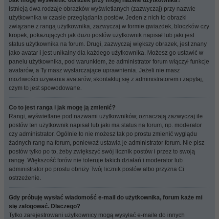
Jak mogę wyświetlić obrazek przy mojej nazwie użytkownika?
Istnieją dwa rodzaje obrazków wyświetlanych (zazwyczaj) przy nazwie
użytkownika w czasie przeglądania postów. Jeden z nich to obrazki
związane z rangą użytkownika, zazwyczaj w formie gwiazdek, bloczków czy
kropek, pokazujących jak dużo postów użytkownik napisał lub jaki jest
status użytkownika na forum. Drugi, zazwyczaj większy obrazek, jest znany
jako avatar i jest unikalny dla każdego użytkownika. Możesz go ustawić w
panelu użytkownika, pod warunkiem, że administrator forum włączył funkcje
avatarów, a Ty masz wystarczające uprawnienia. Jeżeli nie masz
możliwości używania avatarów, skontaktuj się z administratorem i zapytaj,
czym to jest spowodowane.
Co to jest ranga i jak mogę ją zmienić?
Rangi, wyświetlane pod nazwami użytkowników, oznaczają zazwyczaj ile
postów ten użytkownik napisał lub jaki ma status na forum, np. moderator
czy administrator. Ogólnie to nie możesz tak po prostu zmienić wyglądu
żadnych rang na forum, ponieważ ustawia je administrator forum. Nie pisz
postów tylko po to, żeby zwiększyć swój licznik postów i przez to swoją
rangę. Większość forów nie toleruje takich działań i moderator lub
administrator po prostu obniży Twój licznik postów albo przyzna Ci
ostrzeżenie.
Gdy próbuję wysłać wiadomość e-mail do użytkownika, forum każe mi
się zalogować. Dlaczego?
Tylko zarejestrowani użytkownicy mogą wysyłać e-maile do innych