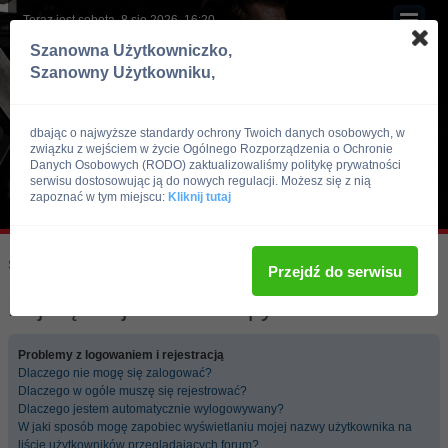
Teraz jest sobota, 8 sie 2026, 16:20
Szanowna Użytkowniczko,
Szanowny Użytkowniku,
dbając o najwyższe standardy ochrony Twoich danych osobowych, w
związku z wejściem w życie Ogólnego Rozporządzenia o Ochronie
Danych Osobowych (RODO) zaktualizowaliśmy politykę prywatności
serwisu dostosowując ją do nowych regulacji. Możesz się z nią
zapoznać w tym miejscu:
Kliknij tutaj
Skocz do:
Strona główna forum
Przejdź do serwisu
Najczęściej zadawane pytania
Problemy z logowaniem i rejestracją
Dlaczego nie mogę się zalogować?
Dlaczego w ogóle muszę się rejestrować?
Dlaczego jestem automatycznie wylogowywany?
W jaki sposób mogę zapobiec wyświetlaniu mojej nazwy użytkownika na
liście użytkowników przeglądających forum?