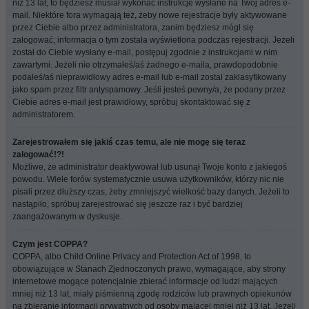
niż 13 lat, to będziesz musiał wykonać instrukcje wysłane na Twój adres e-
mail. Niektóre fora wymagają też, żeby nowe rejestracje były aktywowane
przez Ciebie albo przez administratora, zanim będziesz mógł się
zalogować; informacja o tym została wyświetlona podczas rejestracji. Jeżeli
został do Ciebie wysłany e-mail, postępuj zgodnie z instrukcjami w nim
zawartymi. Jeżeli nie otrzymałeś/aś żadnego e-maila, prawdopodobnie
podałeś/aś nieprawidłowy adres e-mail lub e-mail został zaklasyfikowany
jako spam przez filtr antyspamowy. Jeśli jesteś pewny/a, że podany przez
Ciebie adres e-mail jest prawidłowy, spróbuj skontaktować się z
administratorem.
Zarejestrowałem się jakiś czas temu, ale nie mogę się teraz
zalogować!?!
Możliwe, że administrator deaktywował lub usunął Twoje konto z jakiegoś
powodu. Wiele forów systematycznie usuwa użytkowników, którzy nic nie
pisali przez dłuższy czas, żeby zmniejszyć wielkość bazy danych. Jeżeli to
nastąpiło, spróbuj zarejestrować się jeszcze raz i być bardziej
zaangażowanym w dyskusje.
Czym jest COPPA?
COPPA, albo Child Online Privacy and Protection Act of 1998, to
obowiązujące w Stanach Zjednoczonych prawo, wymagające, aby strony
internetowe mogące potencjalnie zbierać informacje od ludzi mających
mniej niż 13 lat, miały piśmienną zgodę rodziców lub prawnych opiekunów
na zbieranie informacji prywatnych od osoby mającej mniej niż 13 lat. Jeżeli