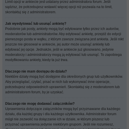
Limit opcji w ankiecie jest ustalany przez administratora forum. Jeśli
sądzisz, że potrzebujesz wstawić więcej opcji niż pozwala na to limit,
skontaktuj się z administratorem.
Jak wyedytować lub usunąć ankietę?
Podobnie jak posty, ankiety mogą być edytowane tylko przez ich autorów,
moderatorów lub administratorów. Aby edytować ankietę, przejdź do edycji
pierwszego posta w wątku, z którym zawsze związana jest ankieta. Jeśli nikt
jeszcze nie głosował w ankiecie, jej autor może usunąć ankietę lub
edytować jej opcje. Jednakże, jeśli w ankiecie już głosowano, jedynie
moderatorzy i administratorzy mogą ją edytować lub usunąć. To zapobiega
modyfikowaniu ankiety, kiedy ta już trwa.
Dlaczego nie mam dostępu do działu?
Niektóre działy mogą być dostępne dla określonych grup lub użytkowników.
Aby przeglądać, czytać, pisać w nich lub wykonywać inne operacje,
potrzebujesz odpowiednich uprawnień. Skontaktuj się z moderatorem lub
administratorem forum, by je uzyskać.
Dlaczego nie mogę dodawać załączników?
Uprawnienia dotyczące załączników mogą być przyznawane dla każdego
działu, dla każdej grupy i dla każdego użytkownika. Administrator forum
mógł nie zezwolić na dołączanie ich w dziale, w którym piszesz lub
przyznać uprawnienia jedynie niektórym grupom. Jeśli nie rozumiesz,