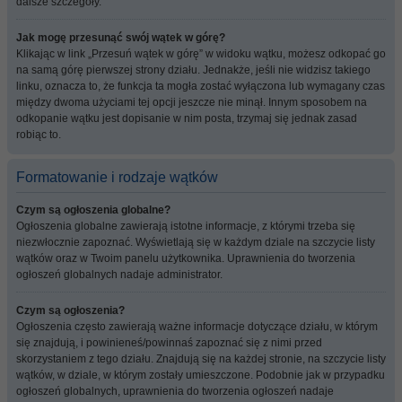
dalsze szczegóły.
Jak mogę przesunąć swój wątek w górę?
Klikając w link „Przesuń wątek w górę” w widoku wątku, możesz odkopać go
na samą górę pierwszej strony działu. Jednakże, jeśli nie widzisz takiego
linku, oznacza to, że funkcja ta mogła zostać wyłączona lub wymagany czas
między dwoma użyciami tej opcji jeszcze nie minął. Innym sposobem na
odkopanie wątku jest dopisanie w nim posta, trzymaj się jednak zasad
robiąc to.
Formatowanie i rodzaje wątków
Czym są ogłoszenia globalne?
Ogłoszenia globalne zawierają istotne informacje, z którymi trzeba się
niezwłocznie zapoznać. Wyświetlają się w każdym dziale na szczycie listy
wątków oraz w Twoim panelu użytkownika. Uprawnienia do tworzenia
ogłoszeń globalnych nadaje administrator.
Czym są ogłoszenia?
Ogłoszenia często zawierają ważne informacje dotyczące działu, w którym
się znajdują, i powinieneś/powinnaś zapoznać się z nimi przed
skorzystaniem z tego działu. Znajdują się na każdej stronie, na szczycie listy
wątków, w dziale, w którym zostały umieszczone. Podobnie jak w przypadku
ogłoszeń globalnych, uprawnienia do tworzenia ogłoszeń nadaje