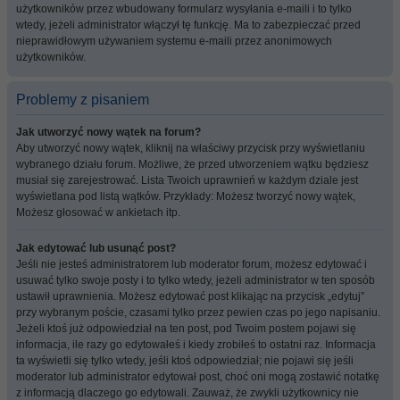
użytkowników przez wbudowany formularz wysyłania e-maili i to tylko
wtedy, jeżeli administrator włączył tę funkcję. Ma to zabezpieczać przed
nieprawidłowym używaniem systemu e-maili przez anonimowych
użytkowników.
Problemy z pisaniem
Jak utworzyć nowy wątek na forum?
Aby utworzyć nowy wątek, kliknij na właściwy przycisk przy wyświetlaniu
wybranego działu forum. Możliwe, że przed utworzeniem wątku będziesz
musiał się zarejestrować. Lista Twoich uprawnień w każdym dziale jest
wyświetlana pod listą wątków. Przykłady: Możesz tworzyć nowy wątek,
Możesz głosować w ankietach itp.
Jak edytować lub usunąć post?
Jeśli nie jesteś administratorem lub moderator forum, możesz edytować i
usuwać tylko swoje posty i to tylko wtedy, jeżeli administrator w ten sposób
ustawił uprawnienia. Możesz edytować post klikając na przycisk „edytuj”
przy wybranym poście, czasami tylko przez pewien czas po jego napisaniu.
Jeżeli ktoś już odpowiedział na ten post, pod Twoim postem pojawi się
informacja, ile razy go edytowałeś i kiedy zrobiłeś to ostatni raz. Informacja
ta wyświetli się tylko wtedy, jeśli ktoś odpowiedział; nie pojawi się jeśli
moderator lub administrator edytował post, choć oni mogą zostawić notatkę
z informacją dlaczego go edytowali. Zauważ, że zwykli użytkownicy nie