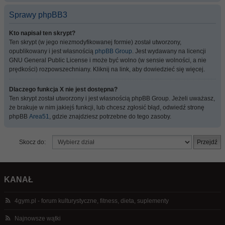
Sprawy phpBB3
Kto napisał ten skrypt?
Ten skrypt (w jego niezmodyfikowanej formie) został utworzony,
opublikowany i jest własnością
phpBB Group
. Jest wydawany na licencji
GNU General Public License i może być wolno (w sensie wolności, a nie
prędkości) rozpowszechniany. Kliknij na link, aby dowiedzieć się więcej.
Dlaczego funkcja X nie jest dostępna?
Ten skrypt został utworzony i jest własnością phpBB Group. Jeżeli uważasz,
że brakuje w nim jakiejś funkcji, lub chcesz zgłosić błąd, odwiedź stronę
phpBB
Area51
, gdzie znajdziesz potrzebne do tego zasoby.
Skocz do:
KANAŁ
4gym.pl - forum kulturystyczne, fitness, dieta, suplementy
Najnowsze wątki