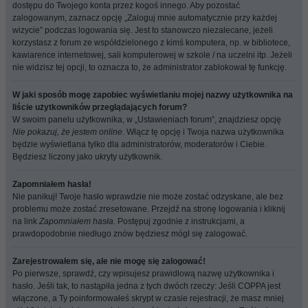
dostępu do Twojego konta przez kogoś innego. Aby pozostać
zalogowanym, zaznacz opcję „Zaloguj mnie automatycznie przy każdej
wizycie” podczas logowania się. Jest to stanowczo niezalecane, jeżeli
korzystasz z forum ze współdzielonego z kimś komputera, np. w bibliotece,
kawiarence internetowej, sali komputerowej w szkole / na uczelni itp. Jeżeli
nie widzisz tej opcji, to oznacza to, że administrator zablokował tę funkcję.
W jaki sposób mogę zapobiec wyświetlaniu mojej nazwy użytkownika na
liście użytkowników przeglądających forum?
W swoim panelu użytkownika, w „Ustawieniach forum”, znajdziesz opcję
Nie pokazuj, że jestem online
. Włącz tę opcję i Twoja nazwa użytkownika
będzie wyświetlana tylko dla administratorów, moderatorów i Ciebie.
Będziesz liczony jako ukryty użytkownik.
Zapomniałem hasła!
Nie panikuj! Twoje hasło wprawdzie nie może zostać odzyskane, ale bez
problemu może zostać zresetowane. Przejdź na stronę logowania i kliknij
na link
Zapomniałem hasła
. Postępuj zgodnie z instrukcjami, a
prawdopodobnie niedługo znów będziesz mógł się zalogować.
Zarejestrowałem się, ale nie mogę się zalogować!
Po pierwsze, sprawdź, czy wpisujesz prawidłową nazwę użytkownika i
hasło. Jeśli tak, to nastąpiła jedna z tych dwóch rzeczy: Jeśli COPPA jest
włączone, a Ty poinformowałeś skrypt w czasie rejestracji, że masz mniej