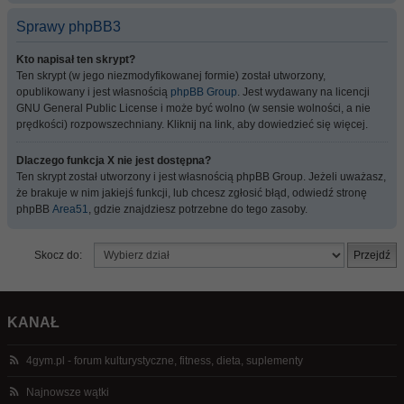
Sprawy phpBB3
Kto napisał ten skrypt?
Ten skrypt (w jego niezmodyfikowanej formie) został utworzony,
opublikowany i jest własnością
phpBB Group
. Jest wydawany na licencji
GNU General Public License i może być wolno (w sensie wolności, a nie
prędkości) rozpowszechniany. Kliknij na link, aby dowiedzieć się więcej.
Dlaczego funkcja X nie jest dostępna?
Ten skrypt został utworzony i jest własnością phpBB Group. Jeżeli uważasz,
że brakuje w nim jakiejś funkcji, lub chcesz zgłosić błąd, odwiedź stronę
phpBB
Area51
, gdzie znajdziesz potrzebne do tego zasoby.
Skocz do:
KANAŁ
4gym.pl - forum kulturystyczne, fitness, dieta, suplementy
Najnowsze wątki