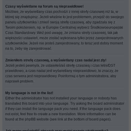
Czasy wyświetlane na forum są nieprawidłowe!
Możliwe, że wyświetlany czas pochodzi z innej strefy czasowej niż ta, w
której się znajdujesz. Jeżeli właśnie to jest problemem, przejdź do swojego
panelu użytkownika i zmień swoją strefę czasową, aby zgadzała się z
Twoim położeniem, np. w Europie Centralnej wybierz Środkowoeuropejski
Czas Standardowy. Weź pod uwagę, że zmiana strefy czasowej, tak jak
większości ustawień, może zostać wykonana tylko przez zarejestrowanych
użytkowników. Jeżeli nie jesteś zarejestrowany, to teraz jest dobry moment
na to, żeby się zarejestrować.
Zmieniłem strefę czasową, a wyświetlany czas nadal jest zły!
Jeżeli jesteś pewny/a, że ustawiłeś/aś strefę czasową i czas letni/DST
prawidłowo, a czas nadal jest wyświetlany nieprawidłowo, to znaczy, że
czas serwera jest nieprawidłowy. Poinformuj o tym administratora, aby
naprawił problem.
My language is not in the list!
Either the administrator has not installed your language or nobody has
translated this board into your language. Try asking the board administrator
if they can install the language pack you need. If the language pack does
not exist, feel free to create a new translation. More information can be
found at the phpBB website (see link at the bottom of board pages).