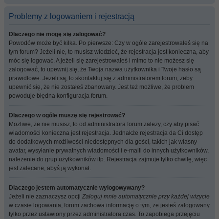
Problemy z logowaniem i rejestracją
Dlaczego nie mogę się zalogować?
Powodów może być kilka. Po pierwsze: Czy w ogóle zarejestrowałeś się na
tym forum? Jeżeli nie, to musisz wiedzieć, że rejestracja jest konieczna, aby
móc się logować. A jeżeli się zarejestrowałeś i mimo to nie możesz się
zalogować, to upewnij się, że Twoja nazwa użytkownika i Twoje hasło są
prawidłowe. Jeżeli są, to skontaktuj się z administratorem forum, żeby
upewnić się, że nie zostałeś zbanowany. Jest też możliwe, że problem
powoduje błędna konfiguracja forum.
Dlaczego w ogóle muszę się rejestrować?
Możliwe, że nie musisz, to od administratora forum zależy, czy aby pisać
wiadomości konieczna jest rejestracja. Jednakże rejestracja da Ci dostęp
do dodatkowych możliwości niedostępnych dla gości, takich jak własny
avatar, wysyłanie prywatnych wiadomości i e-maili do innych użytkowników,
należenie do grup użytkowników itp. Rejestracja zajmuje tylko chwilę, więc
jest zalecane, abyś ją wykonał.
Dlaczego jestem automatycznie wylogowywany?
Jeżeli nie zaznaczysz opcji
Zaloguj mnie automatycznie przy każdej wizycie
w czasie logowania, forum zachowa informację o tym, że jesteś zalogowany
tylko przez ustawiony przez administratora czas. To zapobiega przejęciu