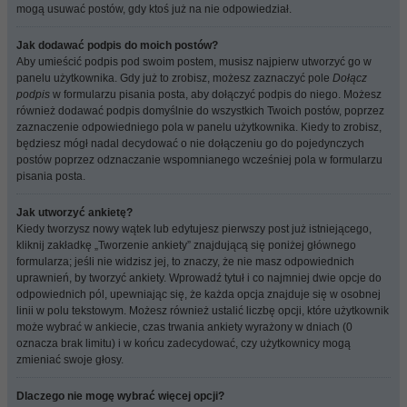
mogą usuwać postów, gdy ktoś już na nie odpowiedział.
Jak dodawać podpis do moich postów?
Aby umieścić podpis pod swoim postem, musisz najpierw utworzyć go w
panelu użytkownika. Gdy już to zrobisz, możesz zaznaczyć pole
Dołącz
podpis
w formularzu pisania posta, aby dołączyć podpis do niego. Możesz
również dodawać podpis domyślnie do wszystkich Twoich postów, poprzez
zaznaczenie odpowiedniego pola w panelu użytkownika. Kiedy to zrobisz,
będziesz mógł nadal decydować o nie dołączeniu go do pojedynczych
postów poprzez odznaczanie wspomnianego wcześniej pola w formularzu
pisania posta.
Jak utworzyć ankietę?
Kiedy tworzysz nowy wątek lub edytujesz pierwszy post już istniejącego,
kliknij zakładkę „Tworzenie ankiety” znajdującą się poniżej głównego
formularza; jeśli nie widzisz jej, to znaczy, że nie masz odpowiednich
uprawnień, by tworzyć ankiety. Wprowadź tytuł i co najmniej dwie opcje do
odpowiednich pól, upewniając się, że każda opcja znajduje się w osobnej
linii w polu tekstowym. Możesz również ustalić liczbę opcji, które użytkownik
może wybrać w ankiecie, czas trwania ankiety wyrażony w dniach (0
oznacza brak limitu) i w końcu zadecydować, czy użytkownicy mogą
zmieniać swoje głosy.
Dlaczego nie mogę wybrać więcej opcji?