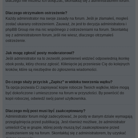
dlaczego nie możesz ich dołączać, skontaktuj się z administratorem forum.
Dlaczego otrzymałem ostrzeżenie?
Każdy administrator ma swoje zasady na forum. Jeśli je złamałeś, mogłeś
zostać ukarany ostrzeżeniem. Zauważ, że jest to decyzja administratora i
phpBB Group nie ma nic wspólnego z ostrzeżeniami na forum. Skontaktuj
się z administratorem forum, jeśli nie wiesz, dlaczego otrzymałeś
ostrzeżenie.
Jak mogę zgłosić posty moderatorowi?
Jeśli administrator na to zezwolił, powinieneś widzieć odpowiednią ikonkę
obok postu, który chcesz zgłosić. Kliknięcie jej przeniesie Cię do kolejnych
kroków, które są niezbędne do zgłoszenia wiadomości.
Do czego służy przycisk „Zapisz” w widoku tworzenia wątku?
Ta opcja pozwala Ci zapisywać kopie robocze Twoich wątków, które mogą
być dokończone i umieszczone na forum w przyszłości. By powrócić do
kopii roboczej, odwiedź swój panel użytkownika.
Dlaczego mój post musi być zaakceptowany?
Administrator forum mógł zadecydować, że posty w danym dziale wymagają
przeglądnięcia przed publikacją. Jest również możliwe, że administrator
umieścił Cię w grupie, której posty muszą być zaakceptowane przed
znalezieniem się na forum. Skontaktuj się z administratorem, by uzyskać