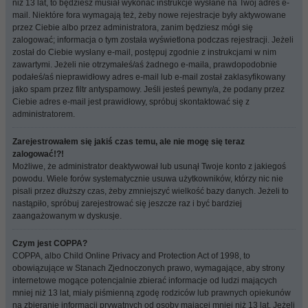
niż 13 lat, to będziesz musiał wykonać instrukcje wysłane na Twój adres e-
mail. Niektóre fora wymagają też, żeby nowe rejestracje były aktywowane
przez Ciebie albo przez administratora, zanim będziesz mógł się
zalogować; informacja o tym została wyświetlona podczas rejestracji. Jeżeli
został do Ciebie wysłany e-mail, postępuj zgodnie z instrukcjami w nim
zawartymi. Jeżeli nie otrzymałeś/aś żadnego e-maila, prawdopodobnie
podałeś/aś nieprawidłowy adres e-mail lub e-mail został zaklasyfikowany
jako spam przez filtr antyspamowy. Jeśli jesteś pewny/a, że podany przez
Ciebie adres e-mail jest prawidłowy, spróbuj skontaktować się z
administratorem.
Zarejestrowałem się jakiś czas temu, ale nie mogę się teraz
zalogować!?!
Możliwe, że administrator deaktywował lub usunął Twoje konto z jakiegoś
powodu. Wiele forów systematycznie usuwa użytkowników, którzy nic nie
pisali przez dłuższy czas, żeby zmniejszyć wielkość bazy danych. Jeżeli to
nastąpiło, spróbuj zarejestrować się jeszcze raz i być bardziej
zaangażowanym w dyskusje.
Czym jest COPPA?
COPPA, albo Child Online Privacy and Protection Act of 1998, to
obowiązujące w Stanach Zjednoczonych prawo, wymagające, aby strony
internetowe mogące potencjalnie zbierać informacje od ludzi mających
mniej niż 13 lat, miały piśmienną zgodę rodziców lub prawnych opiekunów
na zbieranie informacji prywatnych od osoby mającej mniej niż 13 lat. Jeżeli