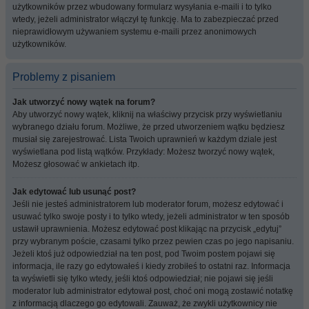
użytkowników przez wbudowany formularz wysyłania e-maili i to tylko
wtedy, jeżeli administrator włączył tę funkcję. Ma to zabezpieczać przed
nieprawidłowym używaniem systemu e-maili przez anonimowych
użytkowników.
Problemy z pisaniem
Jak utworzyć nowy wątek na forum?
Aby utworzyć nowy wątek, kliknij na właściwy przycisk przy wyświetlaniu
wybranego działu forum. Możliwe, że przed utworzeniem wątku będziesz
musiał się zarejestrować. Lista Twoich uprawnień w każdym dziale jest
wyświetlana pod listą wątków. Przykłady: Możesz tworzyć nowy wątek,
Możesz głosować w ankietach itp.
Jak edytować lub usunąć post?
Jeśli nie jesteś administratorem lub moderator forum, możesz edytować i
usuwać tylko swoje posty i to tylko wtedy, jeżeli administrator w ten sposób
ustawił uprawnienia. Możesz edytować post klikając na przycisk „edytuj”
przy wybranym poście, czasami tylko przez pewien czas po jego napisaniu.
Jeżeli ktoś już odpowiedział na ten post, pod Twoim postem pojawi się
informacja, ile razy go edytowałeś i kiedy zrobiłeś to ostatni raz. Informacja
ta wyświetli się tylko wtedy, jeśli ktoś odpowiedział; nie pojawi się jeśli
moderator lub administrator edytował post, choć oni mogą zostawić notatkę
z informacją dlaczego go edytowali. Zauważ, że zwykli użytkownicy nie