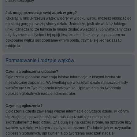
dalsze szczegóły.
Jak mogę przesunąć swój wątek w górę?
Klikając w link „Przesuń wątek w górę” w widoku wątku, możesz odkopać go
na samą górę pierwszej strony działu. Jednakże, jeśli nie widzisz takiego
linku, oznacza to, że funkcja ta mogła zostać wyłączona lub wymagany czas
między dwoma użyciami tej opcji jeszcze nie minął. Innym sposobem na
odkopanie wątku jest dopisanie w nim posta, trzymaj się jednak zasad
robiąc to.
Formatowanie i rodzaje wątków
Czym są ogłoszenia globalne?
Ogłoszenia globalne zawierają istotne informacje, z którymi trzeba się
niezwłocznie zapoznać. Wyświetlają się w każdym dziale na szczycie listy
wątków oraz w Twoim panelu użytkownika. Uprawnienia do tworzenia
ogłoszeń globalnych nadaje administrator.
Czym są ogłoszenia?
Ogłoszenia często zawierają ważne informacje dotyczące działu, w którym
się znajdują, i powinieneś/powinnaś zapoznać się z nimi przed
skorzystaniem z tego działu. Znajdują się na każdej stronie, na szczycie listy
wątków, w dziale, w którym zostały umieszczone. Podobnie jak w przypadku
ogłoszeń globalnych, uprawnienia do tworzenia ogłoszeń nadaje