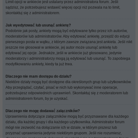
Limit opcji w ankiecie jest ustalany przez administratora forum. Jeśli
sądzisz, że potrzebujesz wstawić więcej opcji niż pozwala na to limit,
skontaktuj się z administratorem.
Jak wyedytować lub usunąć ankietę?
Podobnie jak posty, ankiety mogą być edytowane tylko przez ich autorów,
moderatorów lub administratorów. Aby edytować ankietę, przejdź do edycji
pierwszego posta w wątku, z którym zawsze związana jest ankieta. Jeśli nikt
jeszcze nie głosował w ankiecie, jej autor może usunąć ankietę lub
edytować jej opcje. Jednakże, jeśli w ankiecie już głosowano, jedynie
moderatorzy i administratorzy mogą ją edytować lub usunąć. To zapobiega
modyfikowaniu ankiety, kiedy ta już trwa.
Dlaczego nie mam dostępu do działu?
Niektóre działy mogą być dostępne dla określonych grup lub użytkowników.
Aby przeglądać, czytać, pisać w nich lub wykonywać inne operacje,
potrzebujesz odpowiednich uprawnień. Skontaktuj się z moderatorem lub
administratorem forum, by je uzyskać.
Dlaczego nie mogę dodawać załączników?
Uprawnienia dotyczące załączników mogą być przyznawane dla każdego
działu, dla każdej grupy i dla każdego użytkownika. Administrator forum
mógł nie zezwolić na dołączanie ich w dziale, w którym piszesz lub
przyznać uprawnienia jedynie niektórym grupom. Jeśli nie rozumiesz,