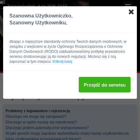
Teraz jest sobota, 8 sie 2026, 19:53
Szanowna Użytkowniczko,
Szanowny Użytkowniku,
dbając o najwyższe standardy ochrony Twoich danych osobowych, w
związku z wejściem w życie Ogólnego Rozporządzenia o Ochronie
Danych Osobowych (RODO) zaktualizowaliśmy politykę prywatności
serwisu dostosowując ją do nowych regulacji. Możesz się z nią
zapoznać w tym miejscu:
Kliknij tutaj
Skocz do:
Strona główna forum
Przejdź do serwisu
Najczęściej zadawane pytania
Problemy z logowaniem i rejestracją
Dlaczego nie mogę się zalogować?
Dlaczego w ogóle muszę się rejestrować?
Dlaczego jestem automatycznie wylogowywany?
W jaki sposób mogę zapobiec wyświetlaniu mojej nazwy użytkownika na
liście użytkowników przeglądających forum?