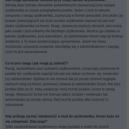
Jak mogę wyświetlić obrazek przy mojej nazwie użytkownika?
Istnieją dwa rodzaje obrazków wyświetlanych (zazwyczaj) przy nazwie
użytkownika w czasie przeglądania postów. Jeden z nich to obrazki
związane z rangą użytkownika, zazwyczaj w formie gwiazdek, bloczków czy
kropek, pokazujących jak dużo postów użytkownik napisał lub jaki jest
status użytkownika na forum. Drugi, zazwyczaj większy obrazek, jest znany
jako avatar i jest unikalny dla każdego użytkownika. Możesz go ustawić w
panelu użytkownika, pod warunkiem, że administrator forum włączył funkcje
avatarów, a Ty masz wystarczające uprawnienia. Jeżeli nie masz
możliwości używania avatarów, skontaktuj się z administratorem i zapytaj,
czym to jest spowodowane.
Co to jest ranga i jak mogę ją zmienić?
Rangi, wyświetlane pod nazwami użytkowników, oznaczają zazwyczaj ile
postów ten użytkownik napisał lub jaki ma status na forum, np. moderator
czy administrator. Ogólnie to nie możesz tak po prostu zmienić wyglądu
żadnych rang na forum, ponieważ ustawia je administrator forum. Nie pisz
postów tylko po to, żeby zwiększyć swój licznik postów i przez to swoją
rangę. Większość forów nie toleruje takich działań i moderator lub
administrator po prostu obniży Twój licznik postów albo przyzna Ci
ostrzeżenie.
Gdy próbuję wysłać wiadomość e-mail do użytkownika, forum każe mi
się zalogować. Dlaczego?
Tylko zarejestrowani użytkownicy mogą wysyłać e-maile do innych