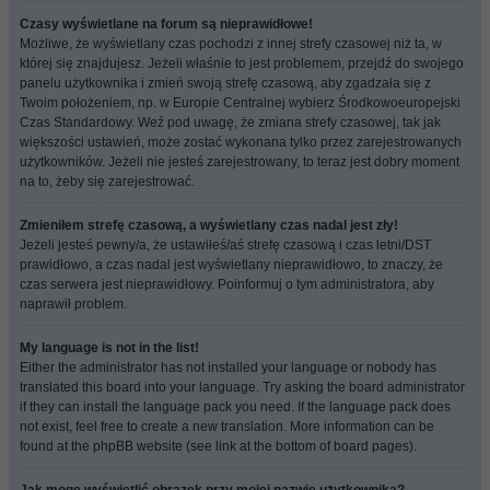
Czasy wyświetlane na forum są nieprawidłowe!
Możliwe, że wyświetlany czas pochodzi z innej strefy czasowej niż ta, w
której się znajdujesz. Jeżeli właśnie to jest problemem, przejdź do swojego
panelu użytkownika i zmień swoją strefę czasową, aby zgadzała się z
Twoim położeniem, np. w Europie Centralnej wybierz Środkowoeuropejski
Czas Standardowy. Weź pod uwagę, że zmiana strefy czasowej, tak jak
większości ustawień, może zostać wykonana tylko przez zarejestrowanych
użytkowników. Jeżeli nie jesteś zarejestrowany, to teraz jest dobry moment
na to, żeby się zarejestrować.
Zmieniłem strefę czasową, a wyświetlany czas nadal jest zły!
Jeżeli jesteś pewny/a, że ustawiłeś/aś strefę czasową i czas letni/DST
prawidłowo, a czas nadal jest wyświetlany nieprawidłowo, to znaczy, że
czas serwera jest nieprawidłowy. Poinformuj o tym administratora, aby
naprawił problem.
My language is not in the list!
Either the administrator has not installed your language or nobody has
translated this board into your language. Try asking the board administrator
if they can install the language pack you need. If the language pack does
not exist, feel free to create a new translation. More information can be
found at the phpBB website (see link at the bottom of board pages).