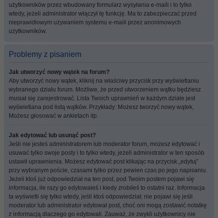
użytkowników przez wbudowany formularz wysyłania e-maili i to tylko
wtedy, jeżeli administrator włączył tę funkcję. Ma to zabezpieczać przed
nieprawidłowym używaniem systemu e-maili przez anonimowych
użytkowników.
Problemy z pisaniem
Jak utworzyć nowy wątek na forum?
Aby utworzyć nowy wątek, kliknij na właściwy przycisk przy wyświetlaniu
wybranego działu forum. Możliwe, że przed utworzeniem wątku będziesz
musiał się zarejestrować. Lista Twoich uprawnień w każdym dziale jest
wyświetlana pod listą wątków. Przykłady: Możesz tworzyć nowy wątek,
Możesz głosować w ankietach itp.
Jak edytować lub usunąć post?
Jeśli nie jesteś administratorem lub moderator forum, możesz edytować i
usuwać tylko swoje posty i to tylko wtedy, jeżeli administrator w ten sposób
ustawił uprawnienia. Możesz edytować post klikając na przycisk „edytuj”
przy wybranym poście, czasami tylko przez pewien czas po jego napisaniu.
Jeżeli ktoś już odpowiedział na ten post, pod Twoim postem pojawi się
informacja, ile razy go edytowałeś i kiedy zrobiłeś to ostatni raz. Informacja
ta wyświetli się tylko wtedy, jeśli ktoś odpowiedział; nie pojawi się jeśli
moderator lub administrator edytował post, choć oni mogą zostawić notatkę
z informacją dlaczego go edytowali. Zauważ, że zwykli użytkownicy nie