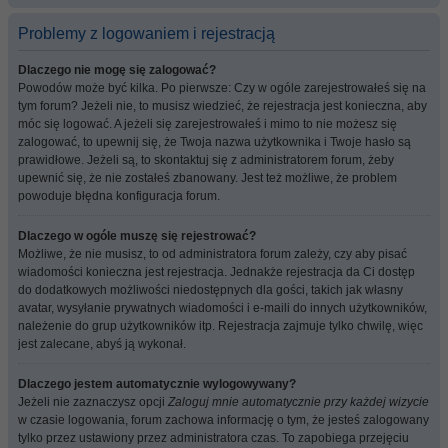
Problemy z logowaniem i rejestracją
Dlaczego nie mogę się zalogować?
Powodów może być kilka. Po pierwsze: Czy w ogóle zarejestrowałeś się na
tym forum? Jeżeli nie, to musisz wiedzieć, że rejestracja jest konieczna, aby
móc się logować. A jeżeli się zarejestrowałeś i mimo to nie możesz się
zalogować, to upewnij się, że Twoja nazwa użytkownika i Twoje hasło są
prawidłowe. Jeżeli są, to skontaktuj się z administratorem forum, żeby
upewnić się, że nie zostałeś zbanowany. Jest też możliwe, że problem
powoduje błędna konfiguracja forum.
Dlaczego w ogóle muszę się rejestrować?
Możliwe, że nie musisz, to od administratora forum zależy, czy aby pisać
wiadomości konieczna jest rejestracja. Jednakże rejestracja da Ci dostęp
do dodatkowych możliwości niedostępnych dla gości, takich jak własny
avatar, wysyłanie prywatnych wiadomości i e-maili do innych użytkowników,
należenie do grup użytkowników itp. Rejestracja zajmuje tylko chwilę, więc
jest zalecane, abyś ją wykonał.
Dlaczego jestem automatycznie wylogowywany?
Jeżeli nie zaznaczysz opcji
Zaloguj mnie automatycznie przy każdej wizycie
w czasie logowania, forum zachowa informację o tym, że jesteś zalogowany
tylko przez ustawiony przez administratora czas. To zapobiega przejęciu