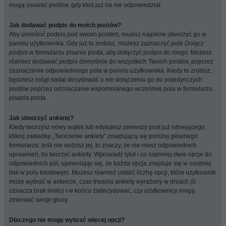
mogą usuwać postów, gdy ktoś już na nie odpowiedział.
Jak dodawać podpis do moich postów?
Aby umieścić podpis pod swoim postem, musisz najpierw utworzyć go w
panelu użytkownika. Gdy już to zrobisz, możesz zaznaczyć pole
Dołącz
podpis
w formularzu pisania posta, aby dołączyć podpis do niego. Możesz
również dodawać podpis domyślnie do wszystkich Twoich postów, poprzez
zaznaczenie odpowiedniego pola w panelu użytkownika. Kiedy to zrobisz,
będziesz mógł nadal decydować o nie dołączeniu go do pojedynczych
postów poprzez odznaczanie wspomnianego wcześniej pola w formularzu
pisania posta.
Jak utworzyć ankietę?
Kiedy tworzysz nowy wątek lub edytujesz pierwszy post już istniejącego,
kliknij zakładkę „Tworzenie ankiety” znajdującą się poniżej głównego
formularza; jeśli nie widzisz jej, to znaczy, że nie masz odpowiednich
uprawnień, by tworzyć ankiety. Wprowadź tytuł i co najmniej dwie opcje do
odpowiednich pól, upewniając się, że każda opcja znajduje się w osobnej
linii w polu tekstowym. Możesz również ustalić liczbę opcji, które użytkownik
może wybrać w ankiecie, czas trwania ankiety wyrażony w dniach (0
oznacza brak limitu) i w końcu zadecydować, czy użytkownicy mogą
zmieniać swoje głosy.
Dlaczego nie mogę wybrać więcej opcji?