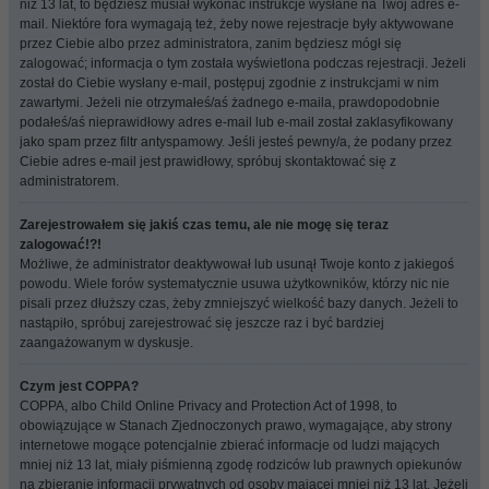
niż 13 lat, to będziesz musiał wykonać instrukcje wysłane na Twój adres e-
mail. Niektóre fora wymagają też, żeby nowe rejestracje były aktywowane
przez Ciebie albo przez administratora, zanim będziesz mógł się
zalogować; informacja o tym została wyświetlona podczas rejestracji. Jeżeli
został do Ciebie wysłany e-mail, postępuj zgodnie z instrukcjami w nim
zawartymi. Jeżeli nie otrzymałeś/aś żadnego e-maila, prawdopodobnie
podałeś/aś nieprawidłowy adres e-mail lub e-mail został zaklasyfikowany
jako spam przez filtr antyspamowy. Jeśli jesteś pewny/a, że podany przez
Ciebie adres e-mail jest prawidłowy, spróbuj skontaktować się z
administratorem.
Zarejestrowałem się jakiś czas temu, ale nie mogę się teraz
zalogować!?!
Możliwe, że administrator deaktywował lub usunął Twoje konto z jakiegoś
powodu. Wiele forów systematycznie usuwa użytkowników, którzy nic nie
pisali przez dłuższy czas, żeby zmniejszyć wielkość bazy danych. Jeżeli to
nastąpiło, spróbuj zarejestrować się jeszcze raz i być bardziej
zaangażowanym w dyskusje.
Czym jest COPPA?
COPPA, albo Child Online Privacy and Protection Act of 1998, to
obowiązujące w Stanach Zjednoczonych prawo, wymagające, aby strony
internetowe mogące potencjalnie zbierać informacje od ludzi mających
mniej niż 13 lat, miały piśmienną zgodę rodziców lub prawnych opiekunów
na zbieranie informacji prywatnych od osoby mającej mniej niż 13 lat. Jeżeli