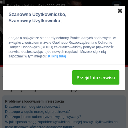
Teraz jest niedziela, 9 sie 2026, 07:03
Szanowna Użytkowniczko,
Szanowny Użytkowniku,
dbając o najwyższe standardy ochrony Twoich danych osobowych, w
związku z wejściem w życie Ogólnego Rozporządzenia o Ochronie
Danych Osobowych (RODO) zaktualizowaliśmy politykę prywatności
serwisu dostosowując ją do nowych regulacji. Możesz się z nią
zapoznać w tym miejscu:
Kliknij tutaj
Skocz do:
Strona główna forum
Przejdź do serwisu
Najczęściej zadawane pytania
Problemy z logowaniem i rejestracją
Dlaczego nie mogę się zalogować?
Dlaczego w ogóle muszę się rejestrować?
Dlaczego jestem automatycznie wylogowywany?
W jaki sposób mogę zapobiec wyświetlaniu mojej nazwy użytkownika na
liście użytkowników przeglądających forum?