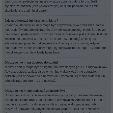
Limit opcji w ankiecie jest ustalany przez administratora forum. Jeśli
sądzisz, że potrzebujesz wstawić więcej opcji niż pozwala na to limit,
skontaktuj się z administratorem.
Jak wyedytować lub usunąć ankietę?
Podobnie jak posty, ankiety mogą być edytowane tylko przez ich autorów,
moderatorów lub administratorów. Aby edytować ankietę, przejdź do edycji
pierwszego posta w wątku, z którym zawsze związana jest ankieta. Jeśli nikt
jeszcze nie głosował w ankiecie, jej autor może usunąć ankietę lub
edytować jej opcje. Jednakże, jeśli w ankiecie już głosowano, jedynie
moderatorzy i administratorzy mogą ją edytować lub usunąć. To zapobiega
modyfikowaniu ankiety, kiedy ta już trwa.
Dlaczego nie mam dostępu do działu?
Niektóre działy mogą być dostępne dla określonych grup lub użytkowników.
Aby przeglądać, czytać, pisać w nich lub wykonywać inne operacje,
potrzebujesz odpowiednich uprawnień. Skontaktuj się z moderatorem lub
administratorem forum, by je uzyskać.
Dlaczego nie mogę dodawać załączników?
Uprawnienia dotyczące załączników mogą być przyznawane dla każdego
działu, dla każdej grupy i dla każdego użytkownika. Administrator forum
mógł nie zezwolić na dołączanie ich w dziale, w którym piszesz lub
przyznać uprawnienia jedynie niektórym grupom. Jeśli nie rozumiesz,