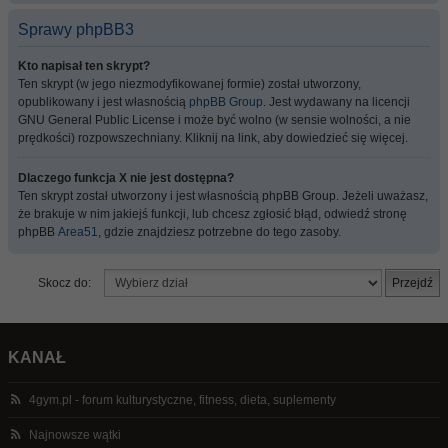
Sprawy phpBB3
Kto napisał ten skrypt?
Ten skrypt (w jego niezmodyfikowanej formie) został utworzony,
opublikowany i jest własnością
phpBB Group
. Jest wydawany na licencji
GNU General Public License i może być wolno (w sensie wolności, a nie
prędkości) rozpowszechniany. Kliknij na link, aby dowiedzieć się więcej.
Dlaczego funkcja X nie jest dostępna?
Ten skrypt został utworzony i jest własnością phpBB Group. Jeżeli uważasz,
że brakuje w nim jakiejś funkcji, lub chcesz zgłosić błąd, odwiedź stronę
phpBB
Area51
, gdzie znajdziesz potrzebne do tego zasoby.
Skocz do:
KANAŁ
4gym.pl - forum kulturystyczne, fitness, dieta, suplementy
Najnowsze wątki