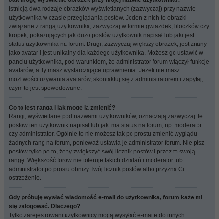
Jak mogę wyświetlić obrazek przy mojej nazwie użytkownika?
Istnieją dwa rodzaje obrazków wyświetlanych (zazwyczaj) przy nazwie
użytkownika w czasie przeglądania postów. Jeden z nich to obrazki
związane z rangą użytkownika, zazwyczaj w formie gwiazdek, bloczków czy
kropek, pokazujących jak dużo postów użytkownik napisał lub jaki jest
status użytkownika na forum. Drugi, zazwyczaj większy obrazek, jest znany
jako avatar i jest unikalny dla każdego użytkownika. Możesz go ustawić w
panelu użytkownika, pod warunkiem, że administrator forum włączył funkcje
avatarów, a Ty masz wystarczające uprawnienia. Jeżeli nie masz
możliwości używania avatarów, skontaktuj się z administratorem i zapytaj,
czym to jest spowodowane.
Co to jest ranga i jak mogę ją zmienić?
Rangi, wyświetlane pod nazwami użytkowników, oznaczają zazwyczaj ile
postów ten użytkownik napisał lub jaki ma status na forum, np. moderator
czy administrator. Ogólnie to nie możesz tak po prostu zmienić wyglądu
żadnych rang na forum, ponieważ ustawia je administrator forum. Nie pisz
postów tylko po to, żeby zwiększyć swój licznik postów i przez to swoją
rangę. Większość forów nie toleruje takich działań i moderator lub
administrator po prostu obniży Twój licznik postów albo przyzna Ci
ostrzeżenie.
Gdy próbuję wysłać wiadomość e-mail do użytkownika, forum każe mi
się zalogować. Dlaczego?
Tylko zarejestrowani użytkownicy mogą wysyłać e-maile do innych