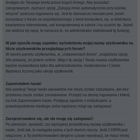
dostępu do Twojego konta przez kogoś innego. Aby pozostać
zalogowanym, zaznacz opcję „Zaloguj mnie automatycznie przy każdej
wizycie” podczas logowania się. Jest to stanowczo niezalecane, jeżeli
korzystasz z forum ze współdzielonego z kimś komputera, np. w bibliotece,
kawiarence internetowej, sali komputerowej w szkole / na uczelni itp. Jeżeli
nie widzisz tej opcji, to oznacza to, że administrator zablokował tę funkcję.
W jaki sposób mogę zapobiec wyświetlaniu mojej nazwy użytkownika na
liście użytkowników przeglądających forum?
W swoim panelu użytkownika, w „Ustawieniach forum”, znajdziesz opcję
Nie pokazuj, że jestem online
. Włącz tę opcję i Twoja nazwa użytkownika
będzie wyświetlana tylko dla administratorów, moderatorów i Ciebie.
Będziesz liczony jako ukryty użytkownik.
Zapomniałem hasła!
Nie panikuj! Twoje hasło wprawdzie nie może zostać odzyskane, ale bez
problemu może zostać zresetowane. Przejdź na stronę logowania i kliknij
na link
Zapomniałem hasła
. Postępuj zgodnie z instrukcjami, a
prawdopodobnie niedługo znów będziesz mógł się zalogować.
Zarejestrowałem się, ale nie mogę się zalogować!
Po pierwsze, sprawdź, czy wpisujesz prawidłową nazwę użytkownika i
hasło. Jeśli tak, to nastąpiła jedna z tych dwóch rzeczy: Jeśli COPPA jest
włączone, a Ty poinformowałeś skrypt w czasie rejestracji, że masz mniej