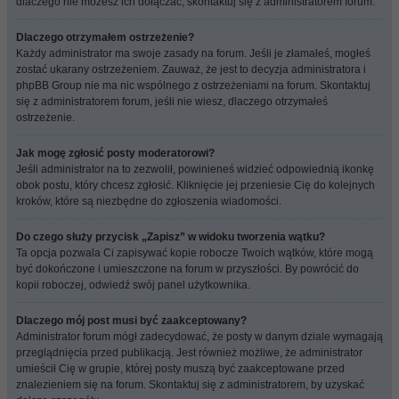
dlaczego nie możesz ich dołączać, skontaktuj się z administratorem forum.
Dlaczego otrzymałem ostrzeżenie?
Każdy administrator ma swoje zasady na forum. Jeśli je złamałeś, mogłeś
zostać ukarany ostrzeżeniem. Zauważ, że jest to decyzja administratora i
phpBB Group nie ma nic wspólnego z ostrzeżeniami na forum. Skontaktuj
się z administratorem forum, jeśli nie wiesz, dlaczego otrzymałeś
ostrzeżenie.
Jak mogę zgłosić posty moderatorowi?
Jeśli administrator na to zezwolił, powinieneś widzieć odpowiednią ikonkę
obok postu, który chcesz zgłosić. Kliknięcie jej przeniesie Cię do kolejnych
kroków, które są niezbędne do zgłoszenia wiadomości.
Do czego służy przycisk „Zapisz” w widoku tworzenia wątku?
Ta opcja pozwala Ci zapisywać kopie robocze Twoich wątków, które mogą
być dokończone i umieszczone na forum w przyszłości. By powrócić do
kopii roboczej, odwiedź swój panel użytkownika.
Dlaczego mój post musi być zaakceptowany?
Administrator forum mógł zadecydować, że posty w danym dziale wymagają
przeglądnięcia przed publikacją. Jest również możliwe, że administrator
umieścił Cię w grupie, której posty muszą być zaakceptowane przed
znalezieniem się na forum. Skontaktuj się z administratorem, by uzyskać