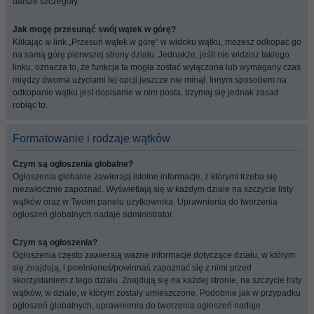
dalsze szczegóły.
Jak mogę przesunąć swój wątek w górę?
Klikając w link „Przesuń wątek w górę” w widoku wątku, możesz odkopać go
na samą górę pierwszej strony działu. Jednakże, jeśli nie widzisz takiego
linku, oznacza to, że funkcja ta mogła zostać wyłączona lub wymagany czas
między dwoma użyciami tej opcji jeszcze nie minął. Innym sposobem na
odkopanie wątku jest dopisanie w nim posta, trzymaj się jednak zasad
robiąc to.
Formatowanie i rodzaje wątków
Czym są ogłoszenia globalne?
Ogłoszenia globalne zawierają istotne informacje, z którymi trzeba się
niezwłocznie zapoznać. Wyświetlają się w każdym dziale na szczycie listy
wątków oraz w Twoim panelu użytkownika. Uprawnienia do tworzenia
ogłoszeń globalnych nadaje administrator.
Czym są ogłoszenia?
Ogłoszenia często zawierają ważne informacje dotyczące działu, w którym
się znajdują, i powinieneś/powinnaś zapoznać się z nimi przed
skorzystaniem z tego działu. Znajdują się na każdej stronie, na szczycie listy
wątków, w dziale, w którym zostały umieszczone. Podobnie jak w przypadku
ogłoszeń globalnych, uprawnienia do tworzenia ogłoszeń nadaje