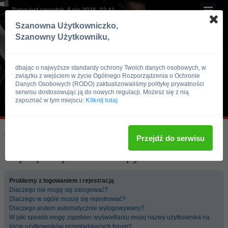
Teraz jest czwartek, 6 sie 2026, 22:41
Szanowna Użytkowniczko,
Szanowny Użytkowniku,
dbając o najwyższe standardy ochrony Twoich danych osobowych, w
związku z wejściem w życie Ogólnego Rozporządzenia o Ochronie
Danych Osobowych (RODO) zaktualizowaliśmy politykę prywatności
serwisu dostosowując ją do nowych regulacji. Możesz się z nią
zapoznać w tym miejscu:
Kliknij tutaj
Skocz do:
Strona główna forum
Przejdź do serwisu
Najczęściej zadawane pytania
Problemy z logowaniem i rejestracją
Dlaczego nie mogę się zalogować?
Dlaczego w ogóle muszę się rejestrować?
Dlaczego jestem automatycznie wylogowywany?
W jaki sposób mogę zapobiec wyświetlaniu mojej nazwy użytkownika na
liście użytkowników przeglądających forum?