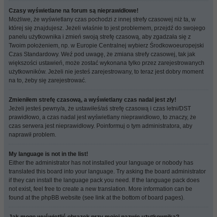
Czasy wyświetlane na forum są nieprawidłowe!
Możliwe, że wyświetlany czas pochodzi z innej strefy czasowej niż ta, w
której się znajdujesz. Jeżeli właśnie to jest problemem, przejdź do swojego
panelu użytkownika i zmień swoją strefę czasową, aby zgadzała się z
Twoim położeniem, np. w Europie Centralnej wybierz Środkowoeuropejski
Czas Standardowy. Weź pod uwagę, że zmiana strefy czasowej, tak jak
większości ustawień, może zostać wykonana tylko przez zarejestrowanych
użytkowników. Jeżeli nie jesteś zarejestrowany, to teraz jest dobry moment
na to, żeby się zarejestrować.
Zmieniłem strefę czasową, a wyświetlany czas nadal jest zły!
Jeżeli jesteś pewny/a, że ustawiłeś/aś strefę czasową i czas letni/DST
prawidłowo, a czas nadal jest wyświetlany nieprawidłowo, to znaczy, że
czas serwera jest nieprawidłowy. Poinformuj o tym administratora, aby
naprawił problem.
My language is not in the list!
Either the administrator has not installed your language or nobody has
translated this board into your language. Try asking the board administrator
if they can install the language pack you need. If the language pack does
not exist, feel free to create a new translation. More information can be
found at the phpBB website (see link at the bottom of board pages).