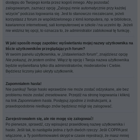
dostępu do Twojego konta przez kogoś innego. Aby pozostać
zalogowanym, zaznacz opcję „Zaloguj mnie automatycznie przy każdej
wizycie” podczas logowania się. Jest to stanowczo niezalecane, jeżeli
korzystasz z forum ze współdzielonego z kimś komputera, np. w bibliotece,
kawiarence internetowej, sali komputerowej w szkole / na uczelni itp. Jeżeli
nie widzisz tej opcji, to oznacza to, że administrator zablokował tę funkcję.
W jaki sposób mogę zapobiec wyświetlaniu mojej nazwy użytkownika na
liście użytkowników przeglądających forum?
W swoim panelu użytkownika, w „Ustawieniach forum”, znajdziesz opcję
Nie pokazuj, że jestem online
. Włącz tę opcję i Twoja nazwa użytkownika
będzie wyświetlana tylko dla administratorów, moderatorów i Ciebie.
Będziesz liczony jako ukryty użytkownik.
Zapomniałem hasła!
Nie panikuj! Twoje hasło wprawdzie nie może zostać odzyskane, ale bez
problemu może zostać zresetowane. Przejdź na stronę logowania i kliknij
na link
Zapomniałem hasła
. Postępuj zgodnie z instrukcjami, a
prawdopodobnie niedługo znów będziesz mógł się zalogować.
Zarejestrowałem się, ale nie mogę się zalogować!
Po pierwsze, sprawdź, czy wpisujesz prawidłową nazwę użytkownika i
hasło. Jeśli tak, to nastąpiła jedna z tych dwóch rzeczy: Jeśli COPPA jest
włączone, a Ty poinformowałeś skrypt w czasie rejestracji, że masz mniej