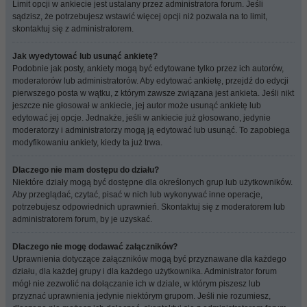
Limit opcji w ankiecie jest ustalany przez administratora forum. Jeśli
sądzisz, że potrzebujesz wstawić więcej opcji niż pozwala na to limit,
skontaktuj się z administratorem.
Jak wyedytować lub usunąć ankietę?
Podobnie jak posty, ankiety mogą być edytowane tylko przez ich autorów,
moderatorów lub administratorów. Aby edytować ankietę, przejdź do edycji
pierwszego posta w wątku, z którym zawsze związana jest ankieta. Jeśli nikt
jeszcze nie głosował w ankiecie, jej autor może usunąć ankietę lub
edytować jej opcje. Jednakże, jeśli w ankiecie już głosowano, jedynie
moderatorzy i administratorzy mogą ją edytować lub usunąć. To zapobiega
modyfikowaniu ankiety, kiedy ta już trwa.
Dlaczego nie mam dostępu do działu?
Niektóre działy mogą być dostępne dla określonych grup lub użytkowników.
Aby przeglądać, czytać, pisać w nich lub wykonywać inne operacje,
potrzebujesz odpowiednich uprawnień. Skontaktuj się z moderatorem lub
administratorem forum, by je uzyskać.
Dlaczego nie mogę dodawać załączników?
Uprawnienia dotyczące załączników mogą być przyznawane dla każdego
działu, dla każdej grupy i dla każdego użytkownika. Administrator forum
mógł nie zezwolić na dołączanie ich w dziale, w którym piszesz lub
przyznać uprawnienia jedynie niektórym grupom. Jeśli nie rozumiesz,