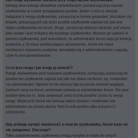
Jak mogę wyświetlić obrazek przy mojej nazwie użytkownika?
Istnieją dwa rodzaje obrazków wyświetlanych (zazwyczaj) przy nazwie
użytkownika w czasie przeglądania postów. Jeden z nich to obrazki
związane z rangą użytkownika, zazwyczaj w formie gwiazdek, bloczków czy
kropek, pokazujących jak dużo postów użytkownik napisał lub jaki jest
status użytkownika na forum. Drugi, zazwyczaj większy obrazek, jest znany
jako avatar i jest unikalny dla każdego użytkownika. Możesz go ustawić w
panelu użytkownika, pod warunkiem, że administrator forum włączył funkcje
avatarów, a Ty masz wystarczające uprawnienia. Jeżeli nie masz
możliwości używania avatarów, skontaktuj się z administratorem i zapytaj,
czym to jest spowodowane.
Co to jest ranga i jak mogę ją zmienić?
Rangi, wyświetlane pod nazwami użytkowników, oznaczają zazwyczaj ile
postów ten użytkownik napisał lub jaki ma status na forum, np. moderator
czy administrator. Ogólnie to nie możesz tak po prostu zmienić wyglądu
żadnych rang na forum, ponieważ ustawia je administrator forum. Nie pisz
postów tylko po to, żeby zwiększyć swój licznik postów i przez to swoją
rangę. Większość forów nie toleruje takich działań i moderator lub
administrator po prostu obniży Twój licznik postów albo przyzna Ci
ostrzeżenie.
Gdy próbuję wysłać wiadomość e-mail do użytkownika, forum każe mi
się zalogować. Dlaczego?
Tylko zarejestrowani użytkownicy mogą wysyłać e-maile do innych