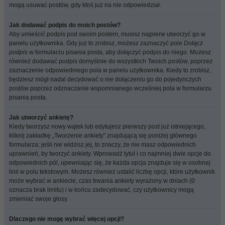
mogą usuwać postów, gdy ktoś już na nie odpowiedział.
Jak dodawać podpis do moich postów?
Aby umieścić podpis pod swoim postem, musisz najpierw utworzyć go w
panelu użytkownika. Gdy już to zrobisz, możesz zaznaczyć pole
Dołącz
podpis
w formularzu pisania posta, aby dołączyć podpis do niego. Możesz
również dodawać podpis domyślnie do wszystkich Twoich postów, poprzez
zaznaczenie odpowiedniego pola w panelu użytkownika. Kiedy to zrobisz,
będziesz mógł nadal decydować o nie dołączeniu go do pojedynczych
postów poprzez odznaczanie wspomnianego wcześniej pola w formularzu
pisania posta.
Jak utworzyć ankietę?
Kiedy tworzysz nowy wątek lub edytujesz pierwszy post już istniejącego,
kliknij zakładkę „Tworzenie ankiety” znajdującą się poniżej głównego
formularza; jeśli nie widzisz jej, to znaczy, że nie masz odpowiednich
uprawnień, by tworzyć ankiety. Wprowadź tytuł i co najmniej dwie opcje do
odpowiednich pól, upewniając się, że każda opcja znajduje się w osobnej
linii w polu tekstowym. Możesz również ustalić liczbę opcji, które użytkownik
może wybrać w ankiecie, czas trwania ankiety wyrażony w dniach (0
oznacza brak limitu) i w końcu zadecydować, czy użytkownicy mogą
zmieniać swoje głosy.
Dlaczego nie mogę wybrać więcej opcji?