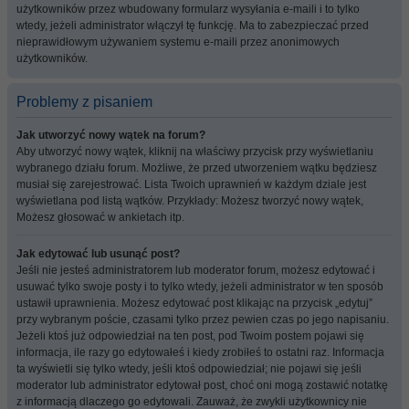
użytkowników przez wbudowany formularz wysyłania e-maili i to tylko
wtedy, jeżeli administrator włączył tę funkcję. Ma to zabezpieczać przed
nieprawidłowym używaniem systemu e-maili przez anonimowych
użytkowników.
Problemy z pisaniem
Jak utworzyć nowy wątek na forum?
Aby utworzyć nowy wątek, kliknij na właściwy przycisk przy wyświetlaniu
wybranego działu forum. Możliwe, że przed utworzeniem wątku będziesz
musiał się zarejestrować. Lista Twoich uprawnień w każdym dziale jest
wyświetlana pod listą wątków. Przykłady: Możesz tworzyć nowy wątek,
Możesz głosować w ankietach itp.
Jak edytować lub usunąć post?
Jeśli nie jesteś administratorem lub moderator forum, możesz edytować i
usuwać tylko swoje posty i to tylko wtedy, jeżeli administrator w ten sposób
ustawił uprawnienia. Możesz edytować post klikając na przycisk „edytuj”
przy wybranym poście, czasami tylko przez pewien czas po jego napisaniu.
Jeżeli ktoś już odpowiedział na ten post, pod Twoim postem pojawi się
informacja, ile razy go edytowałeś i kiedy zrobiłeś to ostatni raz. Informacja
ta wyświetli się tylko wtedy, jeśli ktoś odpowiedział; nie pojawi się jeśli
moderator lub administrator edytował post, choć oni mogą zostawić notatkę
z informacją dlaczego go edytowali. Zauważ, że zwykli użytkownicy nie