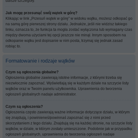
dalsze szczegóły.
Jak mogę przesunąć swój wątek w górę?
Klikając w link „Przesuń wątek w górę” w widoku wątku, możesz odkopać go
na samą górę pierwszej strony działu. Jednakże, jeśli nie widzisz takiego
linku, oznacza to, że funkcja ta mogła zostać wyłączona lub wymagany czas
między dwoma użyciami tej opcji jeszcze nie minął. Innym sposobem na
odkopanie wątku jest dopisanie w nim posta, trzymaj się jednak zasad
robiąc to.
Formatowanie i rodzaje wątków
Czym są ogłoszenia globalne?
Ogłoszenia globalne zawierają istotne informacje, z którymi trzeba się
niezwłocznie zapoznać. Wyświetlają się w każdym dziale na szczycie listy
wątków oraz w Twoim panelu użytkownika. Uprawnienia do tworzenia
ogłoszeń globalnych nadaje administrator.
Czym są ogłoszenia?
Ogłoszenia często zawierają ważne informacje dotyczące działu, w którym
się znajdują, i powinieneś/powinnaś zapoznać się z nimi przed
skorzystaniem z tego działu. Znajdują się na każdej stronie, na szczycie listy
wątków, w dziale, w którym zostały umieszczone. Podobnie jak w przypadku
ogłoszeń globalnych, uprawnienia do tworzenia ogłoszeń nadaje