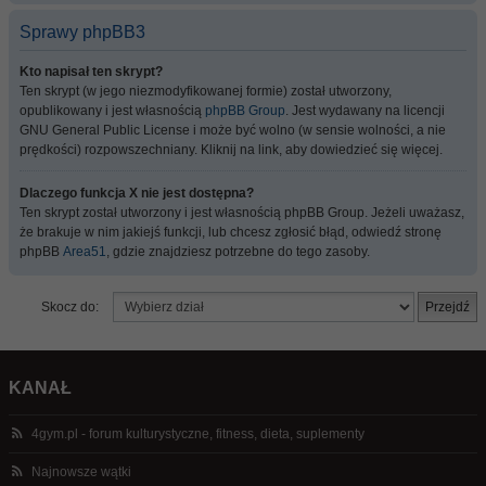
Sprawy phpBB3
Kto napisał ten skrypt?
Ten skrypt (w jego niezmodyfikowanej formie) został utworzony,
opublikowany i jest własnością
phpBB Group
. Jest wydawany na licencji
GNU General Public License i może być wolno (w sensie wolności, a nie
prędkości) rozpowszechniany. Kliknij na link, aby dowiedzieć się więcej.
Dlaczego funkcja X nie jest dostępna?
Ten skrypt został utworzony i jest własnością phpBB Group. Jeżeli uważasz,
że brakuje w nim jakiejś funkcji, lub chcesz zgłosić błąd, odwiedź stronę
phpBB
Area51
, gdzie znajdziesz potrzebne do tego zasoby.
Skocz do:
KANAŁ
4gym.pl - forum kulturystyczne, fitness, dieta, suplementy
Najnowsze wątki