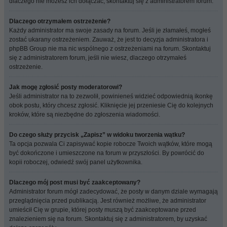
dlaczego nie możesz ich dołączać, skontaktuj się z administratorem forum.
Dlaczego otrzymałem ostrzeżenie?
Każdy administrator ma swoje zasady na forum. Jeśli je złamałeś, mogłeś
zostać ukarany ostrzeżeniem. Zauważ, że jest to decyzja administratora i
phpBB Group nie ma nic wspólnego z ostrzeżeniami na forum. Skontaktuj
się z administratorem forum, jeśli nie wiesz, dlaczego otrzymałeś
ostrzeżenie.
Jak mogę zgłosić posty moderatorowi?
Jeśli administrator na to zezwolił, powinieneś widzieć odpowiednią ikonkę
obok postu, który chcesz zgłosić. Kliknięcie jej przeniesie Cię do kolejnych
kroków, które są niezbędne do zgłoszenia wiadomości.
Do czego służy przycisk „Zapisz” w widoku tworzenia wątku?
Ta opcja pozwala Ci zapisywać kopie robocze Twoich wątków, które mogą
być dokończone i umieszczone na forum w przyszłości. By powrócić do
kopii roboczej, odwiedź swój panel użytkownika.
Dlaczego mój post musi być zaakceptowany?
Administrator forum mógł zadecydować, że posty w danym dziale wymagają
przeglądnięcia przed publikacją. Jest również możliwe, że administrator
umieścił Cię w grupie, której posty muszą być zaakceptowane przed
znalezieniem się na forum. Skontaktuj się z administratorem, by uzyskać