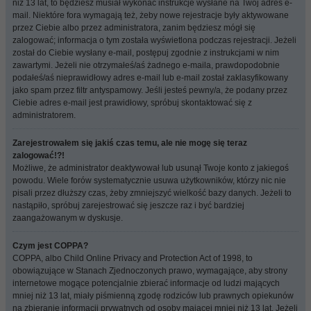
niż 13 lat, to będziesz musiał wykonać instrukcje wysłane na Twój adres e-
mail. Niektóre fora wymagają też, żeby nowe rejestracje były aktywowane
przez Ciebie albo przez administratora, zanim będziesz mógł się
zalogować; informacja o tym została wyświetlona podczas rejestracji. Jeżeli
został do Ciebie wysłany e-mail, postępuj zgodnie z instrukcjami w nim
zawartymi. Jeżeli nie otrzymałeś/aś żadnego e-maila, prawdopodobnie
podałeś/aś nieprawidłowy adres e-mail lub e-mail został zaklasyfikowany
jako spam przez filtr antyspamowy. Jeśli jesteś pewny/a, że podany przez
Ciebie adres e-mail jest prawidłowy, spróbuj skontaktować się z
administratorem.
Zarejestrowałem się jakiś czas temu, ale nie mogę się teraz
zalogować!?!
Możliwe, że administrator deaktywował lub usunął Twoje konto z jakiegoś
powodu. Wiele forów systematycznie usuwa użytkowników, którzy nic nie
pisali przez dłuższy czas, żeby zmniejszyć wielkość bazy danych. Jeżeli to
nastąpiło, spróbuj zarejestrować się jeszcze raz i być bardziej
zaangażowanym w dyskusje.
Czym jest COPPA?
COPPA, albo Child Online Privacy and Protection Act of 1998, to
obowiązujące w Stanach Zjednoczonych prawo, wymagające, aby strony
internetowe mogące potencjalnie zbierać informacje od ludzi mających
mniej niż 13 lat, miały piśmienną zgodę rodziców lub prawnych opiekunów
na zbieranie informacji prywatnych od osoby mającej mniej niż 13 lat. Jeżeli