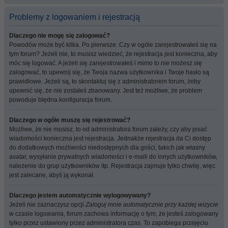
Problemy z logowaniem i rejestracją
Dlaczego nie mogę się zalogować?
Powodów może być kilka. Po pierwsze: Czy w ogóle zarejestrowałeś się na
tym forum? Jeżeli nie, to musisz wiedzieć, że rejestracja jest konieczna, aby
móc się logować. A jeżeli się zarejestrowałeś i mimo to nie możesz się
zalogować, to upewnij się, że Twoja nazwa użytkownika i Twoje hasło są
prawidłowe. Jeżeli są, to skontaktuj się z administratorem forum, żeby
upewnić się, że nie zostałeś zbanowany. Jest też możliwe, że problem
powoduje błędna konfiguracja forum.
Dlaczego w ogóle muszę się rejestrować?
Możliwe, że nie musisz, to od administratora forum zależy, czy aby pisać
wiadomości konieczna jest rejestracja. Jednakże rejestracja da Ci dostęp
do dodatkowych możliwości niedostępnych dla gości, takich jak własny
avatar, wysyłanie prywatnych wiadomości i e-maili do innych użytkowników,
należenie do grup użytkowników itp. Rejestracja zajmuje tylko chwilę, więc
jest zalecane, abyś ją wykonał.
Dlaczego jestem automatycznie wylogowywany?
Jeżeli nie zaznaczysz opcji
Zaloguj mnie automatycznie przy każdej wizycie
w czasie logowania, forum zachowa informację o tym, że jesteś zalogowany
tylko przez ustawiony przez administratora czas. To zapobiega przejęciu