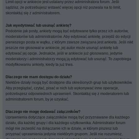
Limit opcji w ankiecie jest ustalany przez administratora forum. Jeśli
sądzisz, że potrzebujesz wstawić więcej opcji niż pozwala na to limit,
skontaktuj się z administratorem.
Jak wyedytować lub usunąć ankietę?
Podobnie jak posty, ankiety mogą być edytowane tylko przez ich autorów,
moderatorów lub administratorów. Aby edytować ankietę, przejdź do edycji
pierwszego posta w wątku, z którym zawsze związana jest ankieta. Jeśli nikt
jeszcze nie głosował w ankiecie, jej autor może usunąć ankietę lub
edytować jej opcje. Jednakże, jeśli w ankiecie już głosowano, jedynie
moderatorzy i administratorzy mogą ją edytować lub usunąć. To zapobiega
modyfikowaniu ankiety, kiedy ta już trwa.
Dlaczego nie mam dostępu do działu?
Niektóre działy mogą być dostępne dla określonych grup lub użytkowników.
Aby przeglądać, czytać, pisać w nich lub wykonywać inne operacje,
potrzebujesz odpowiednich uprawnień. Skontaktuj się z moderatorem lub
administratorem forum, by je uzyskać.
Dlaczego nie mogę dodawać załączników?
Uprawnienia dotyczące załączników mogą być przyznawane dla każdego
działu, dla każdej grupy i dla każdego użytkownika. Administrator forum
mógł nie zezwolić na dołączanie ich w dziale, w którym piszesz lub
przyznać uprawnienia jedynie niektórym grupom. Jeśli nie rozumiesz,