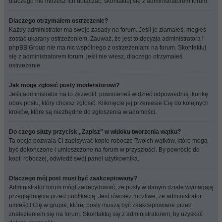
dlaczego nie możesz ich dołączać, skontaktuj się z administratorem forum.
Dlaczego otrzymałem ostrzeżenie?
Każdy administrator ma swoje zasady na forum. Jeśli je złamałeś, mogłeś
zostać ukarany ostrzeżeniem. Zauważ, że jest to decyzja administratora i
phpBB Group nie ma nic wspólnego z ostrzeżeniami na forum. Skontaktuj
się z administratorem forum, jeśli nie wiesz, dlaczego otrzymałeś
ostrzeżenie.
Jak mogę zgłosić posty moderatorowi?
Jeśli administrator na to zezwolił, powinieneś widzieć odpowiednią ikonkę
obok postu, który chcesz zgłosić. Kliknięcie jej przeniesie Cię do kolejnych
kroków, które są niezbędne do zgłoszenia wiadomości.
Do czego służy przycisk „Zapisz” w widoku tworzenia wątku?
Ta opcja pozwala Ci zapisywać kopie robocze Twoich wątków, które mogą
być dokończone i umieszczone na forum w przyszłości. By powrócić do
kopii roboczej, odwiedź swój panel użytkownika.
Dlaczego mój post musi być zaakceptowany?
Administrator forum mógł zadecydować, że posty w danym dziale wymagają
przeglądnięcia przed publikacją. Jest również możliwe, że administrator
umieścił Cię w grupie, której posty muszą być zaakceptowane przed
znalezieniem się na forum. Skontaktuj się z administratorem, by uzyskać