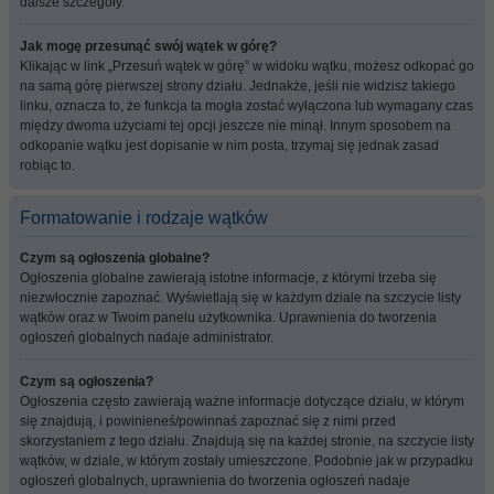
dalsze szczegóły.
Jak mogę przesunąć swój wątek w górę?
Klikając w link „Przesuń wątek w górę” w widoku wątku, możesz odkopać go
na samą górę pierwszej strony działu. Jednakże, jeśli nie widzisz takiego
linku, oznacza to, że funkcja ta mogła zostać wyłączona lub wymagany czas
między dwoma użyciami tej opcji jeszcze nie minął. Innym sposobem na
odkopanie wątku jest dopisanie w nim posta, trzymaj się jednak zasad
robiąc to.
Formatowanie i rodzaje wątków
Czym są ogłoszenia globalne?
Ogłoszenia globalne zawierają istotne informacje, z którymi trzeba się
niezwłocznie zapoznać. Wyświetlają się w każdym dziale na szczycie listy
wątków oraz w Twoim panelu użytkownika. Uprawnienia do tworzenia
ogłoszeń globalnych nadaje administrator.
Czym są ogłoszenia?
Ogłoszenia często zawierają ważne informacje dotyczące działu, w którym
się znajdują, i powinieneś/powinnaś zapoznać się z nimi przed
skorzystaniem z tego działu. Znajdują się na każdej stronie, na szczycie listy
wątków, w dziale, w którym zostały umieszczone. Podobnie jak w przypadku
ogłoszeń globalnych, uprawnienia do tworzenia ogłoszeń nadaje