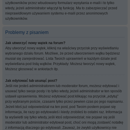
użytkowników przez wbudowany formularz wysyłania e-maili i to tylko
wtedy, jeżeli administrator włączył tę funkcję. Ma to zabezpieczać przed
nieprawidłowym używaniem systemu e-maili przez anonimowych
użytkowników.
Problemy z pisaniem
Jak utworzyć nowy wątek na forum?
Aby utworzyć nowy wątek, kliknij na właściwy przycisk przy wyświetlaniu
wybranego działu forum. Możliwe, że przed utworzeniem wątku będziesz
musiał się zarejestrować. Lista Twoich uprawnień w każdym dziale jest
wyświetlana pod listą wątków. Przykłady: Możesz tworzyć nowy wątek,
Możesz głosować w ankietach itp.
Jak edytować lub usunąć post?
Jeśli nie jesteś administratorem lub moderator forum, możesz edytować i
usuwać tylko swoje posty i to tylko wtedy, jeżeli administrator w ten sposób
ustawił uprawnienia. Możesz edytować post klikając na przycisk „edytuj”
przy wybranym poście, czasami tylko przez pewien czas po jego napisaniu.
Jeżeli ktoś już odpowiedział na ten post, pod Twoim postem pojawi się
informacja, ile razy go edytowałeś i kiedy zrobiłeś to ostatni raz. Informacja
ta wyświetli się tylko wtedy, jeśli ktoś odpowiedział; nie pojawi się jeśli
moderator lub administrator edytował post, choć oni mogą zostawić notatkę
z informacją dlaczego go edytowali. Zauważ, że zwykli użytkownicy nie