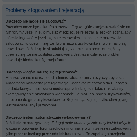
Problemy z logowaniem i rejestracją
Dlaczego nie mogę się zalogować?
Powodów może być kilka. Po pierwsze: Czy w ogóle zarejestrowałeś się na
tym forum? Jeżeli nie, to musisz wiedzieć, że rejestracja jest konieczna, aby
móc się logować. A jeżeli się zarejestrowałeś i mimo to nie możesz się
zalogować, to upewnij się, że Twoja nazwa użytkownika i Twoje hasło są
prawidłowe. Jeżeli są, to skontaktuj się z administratorem forum, żeby
upewnić się, że nie zostałeś zbanowany. Jest też możliwe, że problem
powoduje błędna konfiguracja forum.
Dlaczego w ogóle muszę się rejestrować?
Możliwe, że nie musisz, to od administratora forum zależy, czy aby pisać
wiadomości konieczna jest rejestracja. Jednakże rejestracja da Ci dostęp
do dodatkowych możliwości niedostępnych dla gości, takich jak własny
avatar, wysyłanie prywatnych wiadomości i e-maili do innych użytkowników,
należenie do grup użytkowników itp. Rejestracja zajmuje tylko chwilę, więc
jest zalecane, abyś ją wykonał.
Dlaczego jestem automatycznie wylogowywany?
Jeżeli nie zaznaczysz opcji
Zaloguj mnie automatycznie przy każdej wizycie
w czasie logowania, forum zachowa informację o tym, że jesteś zalogowany
tylko przez ustawiony przez administratora czas. To zapobiega przejęciu