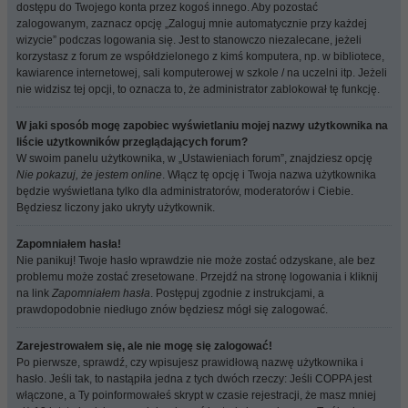
dostępu do Twojego konta przez kogoś innego. Aby pozostać
zalogowanym, zaznacz opcję „Zaloguj mnie automatycznie przy każdej
wizycie” podczas logowania się. Jest to stanowczo niezalecane, jeżeli
korzystasz z forum ze współdzielonego z kimś komputera, np. w bibliotece,
kawiarence internetowej, sali komputerowej w szkole / na uczelni itp. Jeżeli
nie widzisz tej opcji, to oznacza to, że administrator zablokował tę funkcję.
W jaki sposób mogę zapobiec wyświetlaniu mojej nazwy użytkownika na
liście użytkowników przeglądających forum?
W swoim panelu użytkownika, w „Ustawieniach forum”, znajdziesz opcję
Nie pokazuj, że jestem online
. Włącz tę opcję i Twoja nazwa użytkownika
będzie wyświetlana tylko dla administratorów, moderatorów i Ciebie.
Będziesz liczony jako ukryty użytkownik.
Zapomniałem hasła!
Nie panikuj! Twoje hasło wprawdzie nie może zostać odzyskane, ale bez
problemu może zostać zresetowane. Przejdź na stronę logowania i kliknij
na link
Zapomniałem hasła
. Postępuj zgodnie z instrukcjami, a
prawdopodobnie niedługo znów będziesz mógł się zalogować.
Zarejestrowałem się, ale nie mogę się zalogować!
Po pierwsze, sprawdź, czy wpisujesz prawidłową nazwę użytkownika i
hasło. Jeśli tak, to nastąpiła jedna z tych dwóch rzeczy: Jeśli COPPA jest
włączone, a Ty poinformowałeś skrypt w czasie rejestracji, że masz mniej