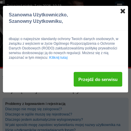
Teraz jest piątek, 7 sie 2026, 10:15
Szanowna Użytkowniczko,
Szanowny Użytkowniku,
dbając o najwyższe standardy ochrony Twoich danych osobowych, w
związku z wejściem w życie Ogólnego Rozporządzenia o Ochronie
Danych Osobowych (RODO) zaktualizowaliśmy politykę prywatności
serwisu dostosowując ją do nowych regulacji. Możesz się z nią
zapoznać w tym miejscu:
Kliknij tutaj
Skocz do:
Strona główna forum
Przejdź do serwisu
Najczęściej zadawane pytania
Problemy z logowaniem i rejestracją
Dlaczego nie mogę się zalogować?
Dlaczego w ogóle muszę się rejestrować?
Dlaczego jestem automatycznie wylogowywany?
W jaki sposób mogę zapobiec wyświetlaniu mojej nazwy użytkownika na
liście użytkowników przeglądających forum?