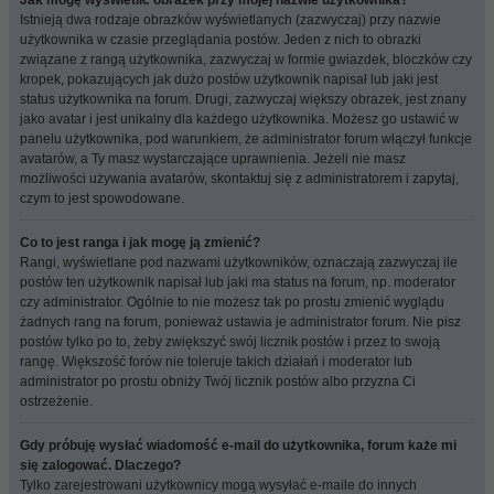
Jak mogę wyświetlić obrazek przy mojej nazwie użytkownika?
Istnieją dwa rodzaje obrazków wyświetlanych (zazwyczaj) przy nazwie
użytkownika w czasie przeglądania postów. Jeden z nich to obrazki
związane z rangą użytkownika, zazwyczaj w formie gwiazdek, bloczków czy
kropek, pokazujących jak dużo postów użytkownik napisał lub jaki jest
status użytkownika na forum. Drugi, zazwyczaj większy obrazek, jest znany
jako avatar i jest unikalny dla każdego użytkownika. Możesz go ustawić w
panelu użytkownika, pod warunkiem, że administrator forum włączył funkcje
avatarów, a Ty masz wystarczające uprawnienia. Jeżeli nie masz
możliwości używania avatarów, skontaktuj się z administratorem i zapytaj,
czym to jest spowodowane.
Co to jest ranga i jak mogę ją zmienić?
Rangi, wyświetlane pod nazwami użytkowników, oznaczają zazwyczaj ile
postów ten użytkownik napisał lub jaki ma status na forum, np. moderator
czy administrator. Ogólnie to nie możesz tak po prostu zmienić wyglądu
żadnych rang na forum, ponieważ ustawia je administrator forum. Nie pisz
postów tylko po to, żeby zwiększyć swój licznik postów i przez to swoją
rangę. Większość forów nie toleruje takich działań i moderator lub
administrator po prostu obniży Twój licznik postów albo przyzna Ci
ostrzeżenie.
Gdy próbuję wysłać wiadomość e-mail do użytkownika, forum każe mi
się zalogować. Dlaczego?
Tylko zarejestrowani użytkownicy mogą wysyłać e-maile do innych