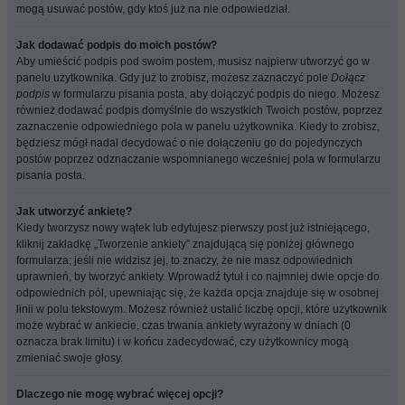
mogą usuwać postów, gdy ktoś już na nie odpowiedział.
Jak dodawać podpis do moich postów?
Aby umieścić podpis pod swoim postem, musisz najpierw utworzyć go w
panelu użytkownika. Gdy już to zrobisz, możesz zaznaczyć pole
Dołącz
podpis
w formularzu pisania posta, aby dołączyć podpis do niego. Możesz
również dodawać podpis domyślnie do wszystkich Twoich postów, poprzez
zaznaczenie odpowiedniego pola w panelu użytkownika. Kiedy to zrobisz,
będziesz mógł nadal decydować o nie dołączeniu go do pojedynczych
postów poprzez odznaczanie wspomnianego wcześniej pola w formularzu
pisania posta.
Jak utworzyć ankietę?
Kiedy tworzysz nowy wątek lub edytujesz pierwszy post już istniejącego,
kliknij zakładkę „Tworzenie ankiety” znajdującą się poniżej głównego
formularza; jeśli nie widzisz jej, to znaczy, że nie masz odpowiednich
uprawnień, by tworzyć ankiety. Wprowadź tytuł i co najmniej dwie opcje do
odpowiednich pól, upewniając się, że każda opcja znajduje się w osobnej
linii w polu tekstowym. Możesz również ustalić liczbę opcji, które użytkownik
może wybrać w ankiecie, czas trwania ankiety wyrażony w dniach (0
oznacza brak limitu) i w końcu zadecydować, czy użytkownicy mogą
zmieniać swoje głosy.
Dlaczego nie mogę wybrać więcej opcji?