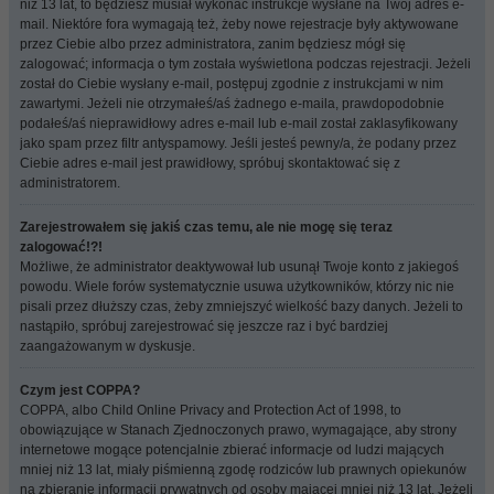
niż 13 lat, to będziesz musiał wykonać instrukcje wysłane na Twój adres e-
mail. Niektóre fora wymagają też, żeby nowe rejestracje były aktywowane
przez Ciebie albo przez administratora, zanim będziesz mógł się
zalogować; informacja o tym została wyświetlona podczas rejestracji. Jeżeli
został do Ciebie wysłany e-mail, postępuj zgodnie z instrukcjami w nim
zawartymi. Jeżeli nie otrzymałeś/aś żadnego e-maila, prawdopodobnie
podałeś/aś nieprawidłowy adres e-mail lub e-mail został zaklasyfikowany
jako spam przez filtr antyspamowy. Jeśli jesteś pewny/a, że podany przez
Ciebie adres e-mail jest prawidłowy, spróbuj skontaktować się z
administratorem.
Zarejestrowałem się jakiś czas temu, ale nie mogę się teraz
zalogować!?!
Możliwe, że administrator deaktywował lub usunął Twoje konto z jakiegoś
powodu. Wiele forów systematycznie usuwa użytkowników, którzy nic nie
pisali przez dłuższy czas, żeby zmniejszyć wielkość bazy danych. Jeżeli to
nastąpiło, spróbuj zarejestrować się jeszcze raz i być bardziej
zaangażowanym w dyskusje.
Czym jest COPPA?
COPPA, albo Child Online Privacy and Protection Act of 1998, to
obowiązujące w Stanach Zjednoczonych prawo, wymagające, aby strony
internetowe mogące potencjalnie zbierać informacje od ludzi mających
mniej niż 13 lat, miały piśmienną zgodę rodziców lub prawnych opiekunów
na zbieranie informacji prywatnych od osoby mającej mniej niż 13 lat. Jeżeli