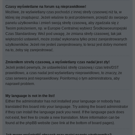
Czasy wyświetlane na forum są nieprawidłowe!
Możliwe, że wyświetlany czas pochodzi z innej strefy czasowej niż ta, w
której się znajdujesz. Jeżeli właśnie to jest problemem, przejdź do swojego
panelu użytkownika i zmień swoją strefę czasową, aby zgadzała się z
Twoim położeniem, np. w Europie Centralnej wybierz Środkowoeuropejski
Czas Standardowy. Weź pod uwagę, że zmiana strefy czasowej, tak jak
większości ustawień, może zostać wykonana tylko przez zarejestrowanych
użytkowników. Jeżeli nie jesteś zarejestrowany, to teraz jest dobry moment
na to, żeby się zarejestrować.
Zmieniłem strefę czasową, a wyświetlany czas nadal jest zły!
Jeżeli jesteś pewny/a, że ustawiłeś/aś strefę czasową i czas letni/DST
prawidłowo, a czas nadal jest wyświetlany nieprawidłowo, to znaczy, że
czas serwera jest nieprawidłowy. Poinformuj o tym administratora, aby
naprawił problem.
My language is not in the list!
Either the administrator has not installed your language or nobody has
translated this board into your language. Try asking the board administrator
if they can install the language pack you need. If the language pack does
not exist, feel free to create a new translation. More information can be
found at the phpBB website (see link at the bottom of board pages).