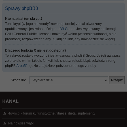
Sprawy phpBB3
Kto napisał ten skrypt?
Ten skrypt (w jego niezmodyfikowanej formie) został utworzony,
opublikowany i jest własnością
phpBB Group
. Jest wydawany na licencji
GNU General Public License i może być wolno (w sensie wolności, a nie
prędkości) rozpowszechniany. Kliknij na link, aby dowiedzieć się więcej.
Dlaczego funkcja X nie jest dostępna?
Ten skrypt został utworzony i jest własnością phpBB Group. Jeżeli uważasz,
że brakuje w nim jakiejś funkcji, lub chcesz zgłosić błąd, odwiedź stronę
phpBB
Area51
, gdzie znajdziesz potrzebne do tego zasoby.
Skocz do:
KANAŁ
4gym.pl - forum kulturystyczne, fitness, dieta, suplementy
Najnowsze wątki