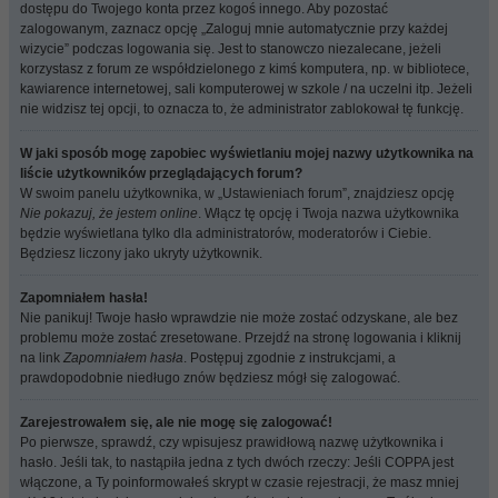
dostępu do Twojego konta przez kogoś innego. Aby pozostać
zalogowanym, zaznacz opcję „Zaloguj mnie automatycznie przy każdej
wizycie” podczas logowania się. Jest to stanowczo niezalecane, jeżeli
korzystasz z forum ze współdzielonego z kimś komputera, np. w bibliotece,
kawiarence internetowej, sali komputerowej w szkole / na uczelni itp. Jeżeli
nie widzisz tej opcji, to oznacza to, że administrator zablokował tę funkcję.
W jaki sposób mogę zapobiec wyświetlaniu mojej nazwy użytkownika na
liście użytkowników przeglądających forum?
W swoim panelu użytkownika, w „Ustawieniach forum”, znajdziesz opcję
Nie pokazuj, że jestem online
. Włącz tę opcję i Twoja nazwa użytkownika
będzie wyświetlana tylko dla administratorów, moderatorów i Ciebie.
Będziesz liczony jako ukryty użytkownik.
Zapomniałem hasła!
Nie panikuj! Twoje hasło wprawdzie nie może zostać odzyskane, ale bez
problemu może zostać zresetowane. Przejdź na stronę logowania i kliknij
na link
Zapomniałem hasła
. Postępuj zgodnie z instrukcjami, a
prawdopodobnie niedługo znów będziesz mógł się zalogować.
Zarejestrowałem się, ale nie mogę się zalogować!
Po pierwsze, sprawdź, czy wpisujesz prawidłową nazwę użytkownika i
hasło. Jeśli tak, to nastąpiła jedna z tych dwóch rzeczy: Jeśli COPPA jest
włączone, a Ty poinformowałeś skrypt w czasie rejestracji, że masz mniej