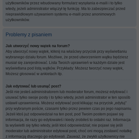
użytkowników przez wbudowany formularz wysyłania e-maili i to tylko
wtedy, jeżeli administrator włączył tę funkcję. Ma to zabezpieczać przed
nieprawidłowym używaniem systemu e-maili przez anonimowych
użytkowników.
Problemy z pisaniem
Jak utworzyć nowy wątek na forum?
Aby utworzyć nowy wątek, kliknij na właściwy przycisk przy wyświetlaniu
wybranego działu forum. Możliwe, że przed utworzeniem wątku będziesz
musiał się zarejestrować. Lista Twoich uprawnień w każdym dziale jest
wyświetlana pod listą wątków. Przykłady: Możesz tworzyć nowy wątek,
Możesz głosować w ankietach itp.
Jak edytować lub usunąć post?
Jeśli nie jesteś administratorem lub moderator forum, możesz edytować i
usuwać tylko swoje posty i to tylko wtedy, jeżeli administrator w ten sposób
ustawił uprawnienia. Możesz edytować post klikając na przycisk „edytuj”
przy wybranym poście, czasami tylko przez pewien czas po jego napisaniu.
Jeżeli ktoś już odpowiedział na ten post, pod Twoim postem pojawi się
informacja, ile razy go edytowałeś i kiedy zrobiłeś to ostatni raz. Informacja
ta wyświetli się tylko wtedy, jeśli ktoś odpowiedział; nie pojawi się jeśli
moderator lub administrator edytował post, choć oni mogą zostawić notatkę
z informacją dlaczego go edytowali. Zauważ, że zwykli użytkownicy nie