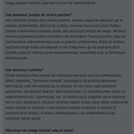
mogą usuwać postów, gdy ktoś już na nie odpowiedział.
Jak dodawać podpis do moich postów?
Aby umieścić podpis pod swoim postem, musisz najpierw utworzyć go w
panelu użytkownika. Gdy już to zrobisz, możesz zaznaczyć pole
Dołącz
podpis
w formularzu pisania posta, aby dołączyć podpis do niego. Możesz
również dodawać podpis domyślnie do wszystkich Twoich postów, poprzez
zaznaczenie odpowiedniego pola w panelu użytkownika. Kiedy to zrobisz,
będziesz mógł nadal decydować o nie dołączeniu go do pojedynczych
postów poprzez odznaczanie wspomnianego wcześniej pola w formularzu
pisania posta.
Jak utworzyć ankietę?
Kiedy tworzysz nowy wątek lub edytujesz pierwszy post już istniejącego,
kliknij zakładkę „Tworzenie ankiety” znajdującą się poniżej głównego
formularza; jeśli nie widzisz jej, to znaczy, że nie masz odpowiednich
uprawnień, by tworzyć ankiety. Wprowadź tytuł i co najmniej dwie opcje do
odpowiednich pól, upewniając się, że każda opcja znajduje się w osobnej
linii w polu tekstowym. Możesz również ustalić liczbę opcji, które użytkownik
może wybrać w ankiecie, czas trwania ankiety wyrażony w dniach (0
oznacza brak limitu) i w końcu zadecydować, czy użytkownicy mogą
zmieniać swoje głosy.
Dlaczego nie mogę wybrać więcej opcji?