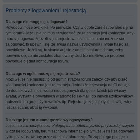
Problemy z logowaniem i rejestracją
Dlaczego nie mogę się zalogować?
Powodów może być kilka. Po pierwsze: Czy w ogóle zarejestrowałeś się na
tym forum? Jeżeli nie, to musisz wiedzieć, że rejestracja jest konieczna, aby
móc się logować. A jeżeli się zarejestrowałeś i mimo to nie możesz się
zalogować, to upewnij się, że Twoja nazwa użytkownika i Twoje hasło są
prawidłowe. Jeżeli są, to skontaktuj się z administratorem forum, żeby
upewnić się, że nie zostałeś zbanowany. Jest też możliwe, że problem
powoduje błędna konfiguracja forum.
Dlaczego w ogóle muszę się rejestrować?
Możliwe, że nie musisz, to od administratora forum zależy, czy aby pisać
wiadomości konieczna jest rejestracja. Jednakże rejestracja da Ci dostęp
do dodatkowych możliwości niedostępnych dla gości, takich jak własny
avatar, wysyłanie prywatnych wiadomości i e-maili do innych użytkowników,
należenie do grup użytkowników itp. Rejestracja zajmuje tylko chwilę, więc
jest zalecane, abyś ją wykonał.
Dlaczego jestem automatycznie wylogowywany?
Jeżeli nie zaznaczysz opcji
Zaloguj mnie automatycznie przy każdej wizycie
w czasie logowania, forum zachowa informację o tym, że jesteś zalogowany
tylko przez ustawiony przez administratora czas. To zapobiega przejęciu