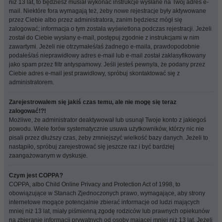
niż 13 lat, to będziesz musiał wykonać instrukcje wysłane na Twój adres e-
mail. Niektóre fora wymagają też, żeby nowe rejestracje były aktywowane
przez Ciebie albo przez administratora, zanim będziesz mógł się
zalogować; informacja o tym została wyświetlona podczas rejestracji. Jeżeli
został do Ciebie wysłany e-mail, postępuj zgodnie z instrukcjami w nim
zawartymi. Jeżeli nie otrzymałeś/aś żadnego e-maila, prawdopodobnie
podałeś/aś nieprawidłowy adres e-mail lub e-mail został zaklasyfikowany
jako spam przez filtr antyspamowy. Jeśli jesteś pewny/a, że podany przez
Ciebie adres e-mail jest prawidłowy, spróbuj skontaktować się z
administratorem.
Zarejestrowałem się jakiś czas temu, ale nie mogę się teraz
zalogować!?!
Możliwe, że administrator deaktywował lub usunął Twoje konto z jakiegoś
powodu. Wiele forów systematycznie usuwa użytkowników, którzy nic nie
pisali przez dłuższy czas, żeby zmniejszyć wielkość bazy danych. Jeżeli to
nastąpiło, spróbuj zarejestrować się jeszcze raz i być bardziej
zaangażowanym w dyskusje.
Czym jest COPPA?
COPPA, albo Child Online Privacy and Protection Act of 1998, to
obowiązujące w Stanach Zjednoczonych prawo, wymagające, aby strony
internetowe mogące potencjalnie zbierać informacje od ludzi mających
mniej niż 13 lat, miały piśmienną zgodę rodziców lub prawnych opiekunów
na zbieranie informacji prywatnych od osoby mającej mniej niż 13 lat. Jeżeli