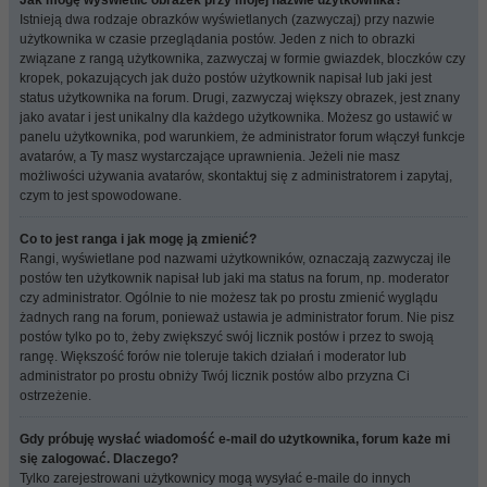
Jak mogę wyświetlić obrazek przy mojej nazwie użytkownika?
Istnieją dwa rodzaje obrazków wyświetlanych (zazwyczaj) przy nazwie
użytkownika w czasie przeglądania postów. Jeden z nich to obrazki
związane z rangą użytkownika, zazwyczaj w formie gwiazdek, bloczków czy
kropek, pokazujących jak dużo postów użytkownik napisał lub jaki jest
status użytkownika na forum. Drugi, zazwyczaj większy obrazek, jest znany
jako avatar i jest unikalny dla każdego użytkownika. Możesz go ustawić w
panelu użytkownika, pod warunkiem, że administrator forum włączył funkcje
avatarów, a Ty masz wystarczające uprawnienia. Jeżeli nie masz
możliwości używania avatarów, skontaktuj się z administratorem i zapytaj,
czym to jest spowodowane.
Co to jest ranga i jak mogę ją zmienić?
Rangi, wyświetlane pod nazwami użytkowników, oznaczają zazwyczaj ile
postów ten użytkownik napisał lub jaki ma status na forum, np. moderator
czy administrator. Ogólnie to nie możesz tak po prostu zmienić wyglądu
żadnych rang na forum, ponieważ ustawia je administrator forum. Nie pisz
postów tylko po to, żeby zwiększyć swój licznik postów i przez to swoją
rangę. Większość forów nie toleruje takich działań i moderator lub
administrator po prostu obniży Twój licznik postów albo przyzna Ci
ostrzeżenie.
Gdy próbuję wysłać wiadomość e-mail do użytkownika, forum każe mi
się zalogować. Dlaczego?
Tylko zarejestrowani użytkownicy mogą wysyłać e-maile do innych