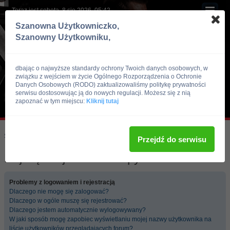
Teraz jest sobota, 8 sie 2026, 05:42
Szanowna Użytkowniczko,
Szanowny Użytkowniku,
dbając o najwyższe standardy ochrony Twoich danych osobowych, w
związku z wejściem w życie Ogólnego Rozporządzenia o Ochronie
Danych Osobowych (RODO) zaktualizowaliśmy politykę prywatności
serwisu dostosowując ją do nowych regulacji. Możesz się z nią
zapoznać w tym miejscu:
Kliknij tutaj
Skocz do:
Strona główna forum
Przejdź do serwisu
Najczęściej zadawane pytania
Problemy z logowaniem i rejestracją
Dlaczego nie mogę się zalogować?
Dlaczego w ogóle muszę się rejestrować?
Dlaczego jestem automatycznie wylogowywany?
W jaki sposób mogę zapobiec wyświetlaniu mojej nazwy użytkownika na
liście użytkowników przeglądających forum?