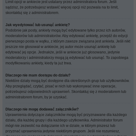
Limit opcji w ankiecie jest ustalany przez administratora forum. Jeśli
sądzisz, że potrzebujesz wstawić więcej opcji niż pozwala na to limit,
skontaktuj się z administratorem.
Jak wyedytować lub usunąć ankietę?
Podobnie jak posty, ankiety mogą być edytowane tylko przez ich autorów,
moderatorów lub administratorów. Aby edytować ankietę, przejdź do edycji
pierwszego posta w wątku, z którym zawsze związana jest ankieta. Jeśli nikt
jeszcze nie głosował w ankiecie, jej autor może usunąć ankietę lub
edytować jej opcje. Jednakże, jeśli w ankiecie już głosowano, jedynie
moderatorzy i administratorzy mogą ją edytować lub usunąć. To zapobiega
modyfikowaniu ankiety, kiedy ta już trwa.
Dlaczego nie mam dostępu do działu?
Niektóre działy mogą być dostępne dla określonych grup lub użytkowników.
Aby przeglądać, czytać, pisać w nich lub wykonywać inne operacje,
potrzebujesz odpowiednich uprawnień. Skontaktuj się z moderatorem lub
administratorem forum, by je uzyskać.
Dlaczego nie mogę dodawać załączników?
Uprawnienia dotyczące załączników mogą być przyznawane dla każdego
działu, dla każdej grupy i dla każdego użytkownika. Administrator forum
mógł nie zezwolić na dołączanie ich w dziale, w którym piszesz lub
przyznać uprawnienia jedynie niektórym grupom. Jeśli nie rozumiesz,