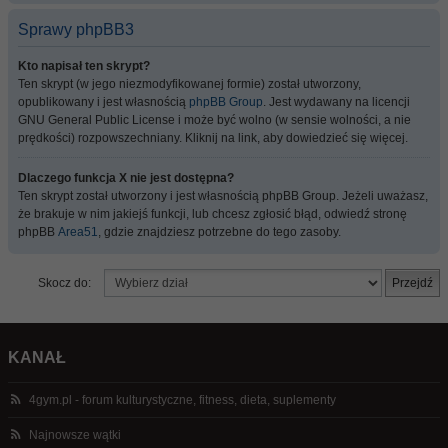
Sprawy phpBB3
Kto napisał ten skrypt?
Ten skrypt (w jego niezmodyfikowanej formie) został utworzony,
opublikowany i jest własnością
phpBB Group
. Jest wydawany na licencji
GNU General Public License i może być wolno (w sensie wolności, a nie
prędkości) rozpowszechniany. Kliknij na link, aby dowiedzieć się więcej.
Dlaczego funkcja X nie jest dostępna?
Ten skrypt został utworzony i jest własnością phpBB Group. Jeżeli uważasz,
że brakuje w nim jakiejś funkcji, lub chcesz zgłosić błąd, odwiedź stronę
phpBB
Area51
, gdzie znajdziesz potrzebne do tego zasoby.
Skocz do:
KANAŁ
4gym.pl - forum kulturystyczne, fitness, dieta, suplementy
Najnowsze wątki