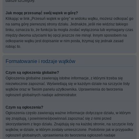
dalsze szczegóły.
Jak mogę przesunąć swój wątek w górę?
Klikając w link „Przesuń wątek w górę” w widoku wątku, możesz odkopać go
na samą górę pierwszej strony działu. Jednakże, jeśli nie widzisz takiego
linku, oznacza to, że funkcja ta mogła zostać wyłączona lub wymagany czas
między dwoma użyciami tej opcji jeszcze nie minął. Innym sposobem na
odkopanie wątku jest dopisanie w nim posta, trzymaj się jednak zasad
robiąc to.
Formatowanie i rodzaje wątków
Czym są ogłoszenia globalne?
Ogłoszenia globalne zawierają istotne informacje, z którymi trzeba się
niezwłocznie zapoznać. Wyświetlają się w każdym dziale na szczycie listy
wątków oraz w Twoim panelu użytkownika. Uprawnienia do tworzenia
ogłoszeń globalnych nadaje administrator.
Czym są ogłoszenia?
Ogłoszenia często zawierają ważne informacje dotyczące działu, w którym
się znajdują, i powinieneś/powinnaś zapoznać się z nimi przed
skorzystaniem z tego działu. Znajdują się na każdej stronie, na szczycie listy
wątków, w dziale, w którym zostały umieszczone. Podobnie jak w przypadku
ogłoszeń globalnych, uprawnienia do tworzenia ogłoszeń nadaje