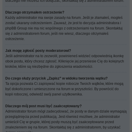
dlaczego nie możesz ich dołączać, skontaktuj się z administratorem forum.
Dlaczego otrzymałem ostrzeżenie?
Każdy administrator ma swoje zasady na forum. Jeśli je złamałeś, mogłeś
zostać ukarany ostrzeżeniem. Zauważ, że jest to decyzja administratora i
phpBB Group nie ma nic wspólnego z ostrzeżeniami na forum. Skontaktuj
się z administratorem forum, jeśli nie wiesz, dlaczego otrzymałeś
ostrzeżenie.
Jak mogę zgłosić posty moderatorowi?
Jeśli administrator na to zezwolił, powinieneś widzieć odpowiednią ikonkę
obok postu, który chcesz zgłosić. Kliknięcie jej przeniesie Cię do kolejnych
kroków, które są niezbędne do zgłoszenia wiadomości.
Do czego służy przycisk „Zapisz” w widoku tworzenia wątku?
Ta opcja pozwala Ci zapisywać kopie robocze Twoich wątków, które mogą
być dokończone i umieszczone na forum w przyszłości. By powrócić do
kopii roboczej, odwiedź swój panel użytkownika.
Dlaczego mój post musi być zaakceptowany?
Administrator forum mógł zadecydować, że posty w danym dziale wymagają
przeglądnięcia przed publikacją. Jest również możliwe, że administrator
umieścił Cię w grupie, której posty muszą być zaakceptowane przed
znalezieniem się na forum. Skontaktuj się z administratorem, by uzyskać