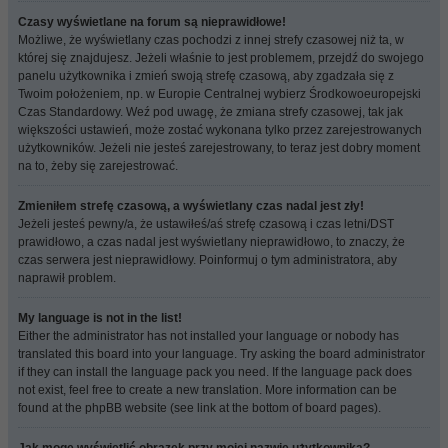
Czasy wyświetlane na forum są nieprawidłowe!
Możliwe, że wyświetlany czas pochodzi z innej strefy czasowej niż ta, w
której się znajdujesz. Jeżeli właśnie to jest problemem, przejdź do swojego
panelu użytkownika i zmień swoją strefę czasową, aby zgadzała się z
Twoim położeniem, np. w Europie Centralnej wybierz Środkowoeuropejski
Czas Standardowy. Weź pod uwagę, że zmiana strefy czasowej, tak jak
większości ustawień, może zostać wykonana tylko przez zarejestrowanych
użytkowników. Jeżeli nie jesteś zarejestrowany, to teraz jest dobry moment
na to, żeby się zarejestrować.
Zmieniłem strefę czasową, a wyświetlany czas nadal jest zły!
Jeżeli jesteś pewny/a, że ustawiłeś/aś strefę czasową i czas letni/DST
prawidłowo, a czas nadal jest wyświetlany nieprawidłowo, to znaczy, że
czas serwera jest nieprawidłowy. Poinformuj o tym administratora, aby
naprawił problem.
My language is not in the list!
Either the administrator has not installed your language or nobody has
translated this board into your language. Try asking the board administrator
if they can install the language pack you need. If the language pack does
not exist, feel free to create a new translation. More information can be
found at the phpBB website (see link at the bottom of board pages).