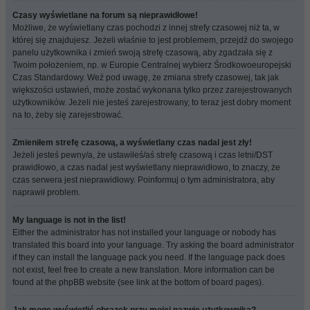
Czasy wyświetlane na forum są nieprawidłowe!
Możliwe, że wyświetlany czas pochodzi z innej strefy czasowej niż ta, w
której się znajdujesz. Jeżeli właśnie to jest problemem, przejdź do swojego
panelu użytkownika i zmień swoją strefę czasową, aby zgadzała się z
Twoim położeniem, np. w Europie Centralnej wybierz Środkowoeuropejski
Czas Standardowy. Weź pod uwagę, że zmiana strefy czasowej, tak jak
większości ustawień, może zostać wykonana tylko przez zarejestrowanych
użytkowników. Jeżeli nie jesteś zarejestrowany, to teraz jest dobry moment
na to, żeby się zarejestrować.
Zmieniłem strefę czasową, a wyświetlany czas nadal jest zły!
Jeżeli jesteś pewny/a, że ustawiłeś/aś strefę czasową i czas letni/DST
prawidłowo, a czas nadal jest wyświetlany nieprawidłowo, to znaczy, że
czas serwera jest nieprawidłowy. Poinformuj o tym administratora, aby
naprawił problem.
My language is not in the list!
Either the administrator has not installed your language or nobody has
translated this board into your language. Try asking the board administrator
if they can install the language pack you need. If the language pack does
not exist, feel free to create a new translation. More information can be
found at the phpBB website (see link at the bottom of board pages).