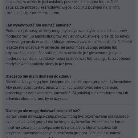
Limit opcji w ankiecie jest ustalany przez administratora forum. Jeśli
sądzisz, że potrzebujesz wstawić więcej opcji niż pozwala na to limit,
skontaktuj się z administratorem.
Jak wyedytować lub usunąć ankietę?
Podobnie jak posty, ankiety mogą być edytowane tylko przez ich autorów,
moderatorów lub administratorów. Aby edytować ankietę, przejdź do edycji
pierwszego posta w wątku, z którym zawsze związana jest ankieta. Jeśli nikt
jeszcze nie głosował w ankiecie, jej autor może usunąć ankietę lub
edytować jej opcje. Jednakże, jeśli w ankiecie już głosowano, jedynie
moderatorzy i administratorzy mogą ją edytować lub usunąć. To zapobiega
modyfikowaniu ankiety, kiedy ta już trwa.
Dlaczego nie mam dostępu do działu?
Niektóre działy mogą być dostępne dla określonych grup lub użytkowników.
Aby przeglądać, czytać, pisać w nich lub wykonywać inne operacje,
potrzebujesz odpowiednich uprawnień. Skontaktuj się z moderatorem lub
administratorem forum, by je uzyskać.
Dlaczego nie mogę dodawać załączników?
Uprawnienia dotyczące załączników mogą być przyznawane dla każdego
działu, dla każdej grupy i dla każdego użytkownika. Administrator forum
mógł nie zezwolić na dołączanie ich w dziale, w którym piszesz lub
przyznać uprawnienia jedynie niektórym grupom. Jeśli nie rozumiesz,