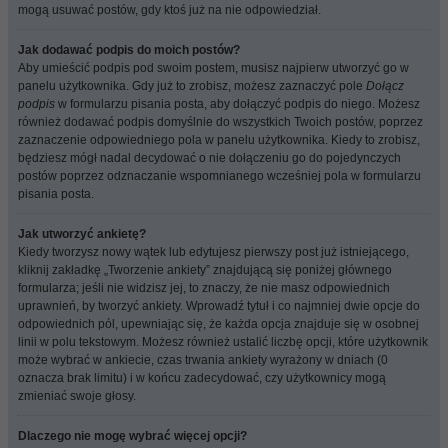
mogą usuwać postów, gdy ktoś już na nie odpowiedział.
Jak dodawać podpis do moich postów?
Aby umieścić podpis pod swoim postem, musisz najpierw utworzyć go w
panelu użytkownika. Gdy już to zrobisz, możesz zaznaczyć pole
Dołącz
podpis
w formularzu pisania posta, aby dołączyć podpis do niego. Możesz
również dodawać podpis domyślnie do wszystkich Twoich postów, poprzez
zaznaczenie odpowiedniego pola w panelu użytkownika. Kiedy to zrobisz,
będziesz mógł nadal decydować o nie dołączeniu go do pojedynczych
postów poprzez odznaczanie wspomnianego wcześniej pola w formularzu
pisania posta.
Jak utworzyć ankietę?
Kiedy tworzysz nowy wątek lub edytujesz pierwszy post już istniejącego,
kliknij zakładkę „Tworzenie ankiety” znajdującą się poniżej głównego
formularza; jeśli nie widzisz jej, to znaczy, że nie masz odpowiednich
uprawnień, by tworzyć ankiety. Wprowadź tytuł i co najmniej dwie opcje do
odpowiednich pól, upewniając się, że każda opcja znajduje się w osobnej
linii w polu tekstowym. Możesz również ustalić liczbę opcji, które użytkownik
może wybrać w ankiecie, czas trwania ankiety wyrażony w dniach (0
oznacza brak limitu) i w końcu zadecydować, czy użytkownicy mogą
zmieniać swoje głosy.
Dlaczego nie mogę wybrać więcej opcji?