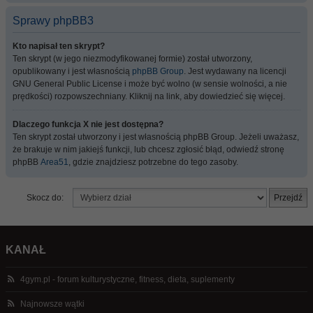
Sprawy phpBB3
Kto napisał ten skrypt?
Ten skrypt (w jego niezmodyfikowanej formie) został utworzony,
opublikowany i jest własnością
phpBB Group
. Jest wydawany na licencji
GNU General Public License i może być wolno (w sensie wolności, a nie
prędkości) rozpowszechniany. Kliknij na link, aby dowiedzieć się więcej.
Dlaczego funkcja X nie jest dostępna?
Ten skrypt został utworzony i jest własnością phpBB Group. Jeżeli uważasz,
że brakuje w nim jakiejś funkcji, lub chcesz zgłosić błąd, odwiedź stronę
phpBB
Area51
, gdzie znajdziesz potrzebne do tego zasoby.
Skocz do:
KANAŁ
4gym.pl - forum kulturystyczne, fitness, dieta, suplementy
Najnowsze wątki