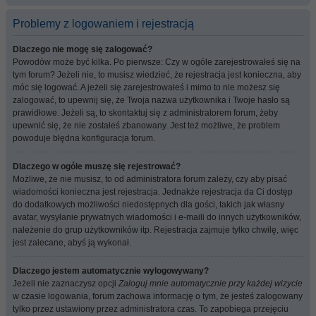
Problemy z logowaniem i rejestracją
Dlaczego nie mogę się zalogować?
Powodów może być kilka. Po pierwsze: Czy w ogóle zarejestrowałeś się na
tym forum? Jeżeli nie, to musisz wiedzieć, że rejestracja jest konieczna, aby
móc się logować. A jeżeli się zarejestrowałeś i mimo to nie możesz się
zalogować, to upewnij się, że Twoja nazwa użytkownika i Twoje hasło są
prawidłowe. Jeżeli są, to skontaktuj się z administratorem forum, żeby
upewnić się, że nie zostałeś zbanowany. Jest też możliwe, że problem
powoduje błędna konfiguracja forum.
Dlaczego w ogóle muszę się rejestrować?
Możliwe, że nie musisz, to od administratora forum zależy, czy aby pisać
wiadomości konieczna jest rejestracja. Jednakże rejestracja da Ci dostęp
do dodatkowych możliwości niedostępnych dla gości, takich jak własny
avatar, wysyłanie prywatnych wiadomości i e-maili do innych użytkowników,
należenie do grup użytkowników itp. Rejestracja zajmuje tylko chwilę, więc
jest zalecane, abyś ją wykonał.
Dlaczego jestem automatycznie wylogowywany?
Jeżeli nie zaznaczysz opcji
Zaloguj mnie automatycznie przy każdej wizycie
w czasie logowania, forum zachowa informację o tym, że jesteś zalogowany
tylko przez ustawiony przez administratora czas. To zapobiega przejęciu