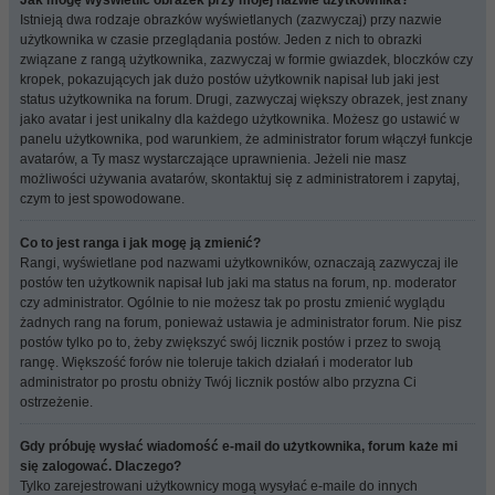
Jak mogę wyświetlić obrazek przy mojej nazwie użytkownika?
Istnieją dwa rodzaje obrazków wyświetlanych (zazwyczaj) przy nazwie
użytkownika w czasie przeglądania postów. Jeden z nich to obrazki
związane z rangą użytkownika, zazwyczaj w formie gwiazdek, bloczków czy
kropek, pokazujących jak dużo postów użytkownik napisał lub jaki jest
status użytkownika na forum. Drugi, zazwyczaj większy obrazek, jest znany
jako avatar i jest unikalny dla każdego użytkownika. Możesz go ustawić w
panelu użytkownika, pod warunkiem, że administrator forum włączył funkcje
avatarów, a Ty masz wystarczające uprawnienia. Jeżeli nie masz
możliwości używania avatarów, skontaktuj się z administratorem i zapytaj,
czym to jest spowodowane.
Co to jest ranga i jak mogę ją zmienić?
Rangi, wyświetlane pod nazwami użytkowników, oznaczają zazwyczaj ile
postów ten użytkownik napisał lub jaki ma status na forum, np. moderator
czy administrator. Ogólnie to nie możesz tak po prostu zmienić wyglądu
żadnych rang na forum, ponieważ ustawia je administrator forum. Nie pisz
postów tylko po to, żeby zwiększyć swój licznik postów i przez to swoją
rangę. Większość forów nie toleruje takich działań i moderator lub
administrator po prostu obniży Twój licznik postów albo przyzna Ci
ostrzeżenie.
Gdy próbuję wysłać wiadomość e-mail do użytkownika, forum każe mi
się zalogować. Dlaczego?
Tylko zarejestrowani użytkownicy mogą wysyłać e-maile do innych