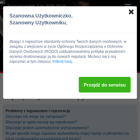
Teraz jest piątek, 7 sie 2026, 00:34
Szanowna Użytkowniczko,
Szanowny Użytkowniku,
dbając o najwyższe standardy ochrony Twoich danych osobowych, w
związku z wejściem w życie Ogólnego Rozporządzenia o Ochronie
Danych Osobowych (RODO) zaktualizowaliśmy politykę prywatności
serwisu dostosowując ją do nowych regulacji. Możesz się z nią
zapoznać w tym miejscu:
Kliknij tutaj
Skocz do:
Strona główna forum
Przejdź do serwisu
Najczęściej zadawane pytania
Problemy z logowaniem i rejestracją
Dlaczego nie mogę się zalogować?
Dlaczego w ogóle muszę się rejestrować?
Dlaczego jestem automatycznie wylogowywany?
W jaki sposób mogę zapobiec wyświetlaniu mojej nazwy użytkownika na
liście użytkowników przeglądających forum?