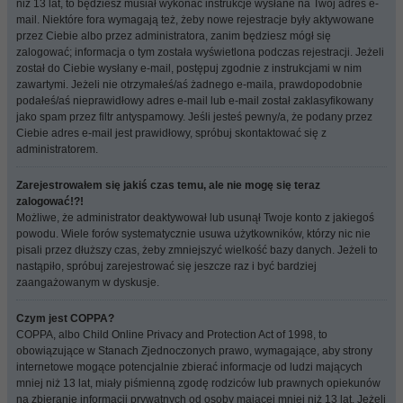
niż 13 lat, to będziesz musiał wykonać instrukcje wysłane na Twój adres e-
mail. Niektóre fora wymagają też, żeby nowe rejestracje były aktywowane
przez Ciebie albo przez administratora, zanim będziesz mógł się
zalogować; informacja o tym została wyświetlona podczas rejestracji. Jeżeli
został do Ciebie wysłany e-mail, postępuj zgodnie z instrukcjami w nim
zawartymi. Jeżeli nie otrzymałeś/aś żadnego e-maila, prawdopodobnie
podałeś/aś nieprawidłowy adres e-mail lub e-mail został zaklasyfikowany
jako spam przez filtr antyspamowy. Jeśli jesteś pewny/a, że podany przez
Ciebie adres e-mail jest prawidłowy, spróbuj skontaktować się z
administratorem.
Zarejestrowałem się jakiś czas temu, ale nie mogę się teraz
zalogować!?!
Możliwe, że administrator deaktywował lub usunął Twoje konto z jakiegoś
powodu. Wiele forów systematycznie usuwa użytkowników, którzy nic nie
pisali przez dłuższy czas, żeby zmniejszyć wielkość bazy danych. Jeżeli to
nastąpiło, spróbuj zarejestrować się jeszcze raz i być bardziej
zaangażowanym w dyskusje.
Czym jest COPPA?
COPPA, albo Child Online Privacy and Protection Act of 1998, to
obowiązujące w Stanach Zjednoczonych prawo, wymagające, aby strony
internetowe mogące potencjalnie zbierać informacje od ludzi mających
mniej niż 13 lat, miały piśmienną zgodę rodziców lub prawnych opiekunów
na zbieranie informacji prywatnych od osoby mającej mniej niż 13 lat. Jeżeli