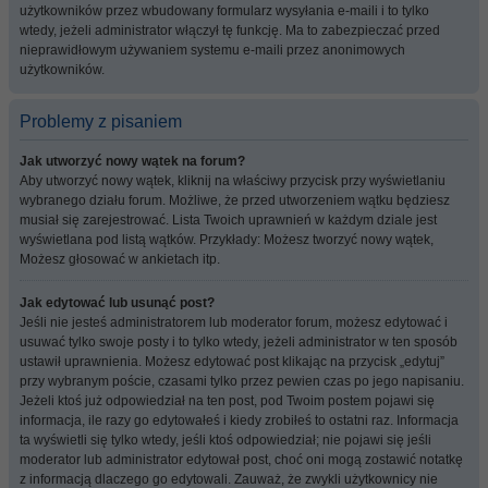
użytkowników przez wbudowany formularz wysyłania e-maili i to tylko
wtedy, jeżeli administrator włączył tę funkcję. Ma to zabezpieczać przed
nieprawidłowym używaniem systemu e-maili przez anonimowych
użytkowników.
Problemy z pisaniem
Jak utworzyć nowy wątek na forum?
Aby utworzyć nowy wątek, kliknij na właściwy przycisk przy wyświetlaniu
wybranego działu forum. Możliwe, że przed utworzeniem wątku będziesz
musiał się zarejestrować. Lista Twoich uprawnień w każdym dziale jest
wyświetlana pod listą wątków. Przykłady: Możesz tworzyć nowy wątek,
Możesz głosować w ankietach itp.
Jak edytować lub usunąć post?
Jeśli nie jesteś administratorem lub moderator forum, możesz edytować i
usuwać tylko swoje posty i to tylko wtedy, jeżeli administrator w ten sposób
ustawił uprawnienia. Możesz edytować post klikając na przycisk „edytuj”
przy wybranym poście, czasami tylko przez pewien czas po jego napisaniu.
Jeżeli ktoś już odpowiedział na ten post, pod Twoim postem pojawi się
informacja, ile razy go edytowałeś i kiedy zrobiłeś to ostatni raz. Informacja
ta wyświetli się tylko wtedy, jeśli ktoś odpowiedział; nie pojawi się jeśli
moderator lub administrator edytował post, choć oni mogą zostawić notatkę
z informacją dlaczego go edytowali. Zauważ, że zwykli użytkownicy nie