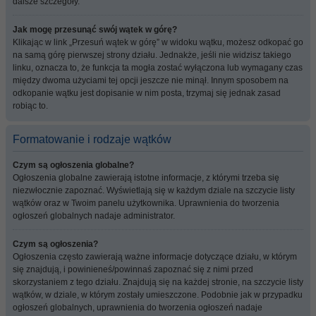
dalsze szczegóły.
Jak mogę przesunąć swój wątek w górę?
Klikając w link „Przesuń wątek w górę” w widoku wątku, możesz odkopać go
na samą górę pierwszej strony działu. Jednakże, jeśli nie widzisz takiego
linku, oznacza to, że funkcja ta mogła zostać wyłączona lub wymagany czas
między dwoma użyciami tej opcji jeszcze nie minął. Innym sposobem na
odkopanie wątku jest dopisanie w nim posta, trzymaj się jednak zasad
robiąc to.
Formatowanie i rodzaje wątków
Czym są ogłoszenia globalne?
Ogłoszenia globalne zawierają istotne informacje, z którymi trzeba się
niezwłocznie zapoznać. Wyświetlają się w każdym dziale na szczycie listy
wątków oraz w Twoim panelu użytkownika. Uprawnienia do tworzenia
ogłoszeń globalnych nadaje administrator.
Czym są ogłoszenia?
Ogłoszenia często zawierają ważne informacje dotyczące działu, w którym
się znajdują, i powinieneś/powinnaś zapoznać się z nimi przed
skorzystaniem z tego działu. Znajdują się na każdej stronie, na szczycie listy
wątków, w dziale, w którym zostały umieszczone. Podobnie jak w przypadku
ogłoszeń globalnych, uprawnienia do tworzenia ogłoszeń nadaje