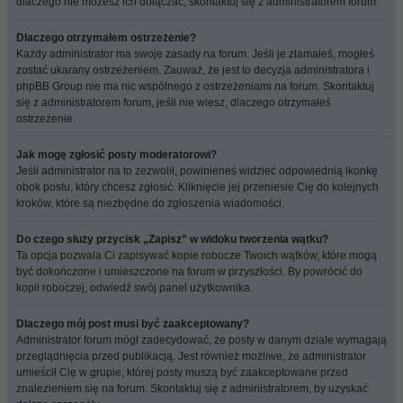
dlaczego nie możesz ich dołączać, skontaktuj się z administratorem forum.
Dlaczego otrzymałem ostrzeżenie?
Każdy administrator ma swoje zasady na forum. Jeśli je złamałeś, mogłeś
zostać ukarany ostrzeżeniem. Zauważ, że jest to decyzja administratora i
phpBB Group nie ma nic wspólnego z ostrzeżeniami na forum. Skontaktuj
się z administratorem forum, jeśli nie wiesz, dlaczego otrzymałeś
ostrzeżenie.
Jak mogę zgłosić posty moderatorowi?
Jeśli administrator na to zezwolił, powinieneś widzieć odpowiednią ikonkę
obok postu, który chcesz zgłosić. Kliknięcie jej przeniesie Cię do kolejnych
kroków, które są niezbędne do zgłoszenia wiadomości.
Do czego służy przycisk „Zapisz” w widoku tworzenia wątku?
Ta opcja pozwala Ci zapisywać kopie robocze Twoich wątków, które mogą
być dokończone i umieszczone na forum w przyszłości. By powrócić do
kopii roboczej, odwiedź swój panel użytkownika.
Dlaczego mój post musi być zaakceptowany?
Administrator forum mógł zadecydować, że posty w danym dziale wymagają
przeglądnięcia przed publikacją. Jest również możliwe, że administrator
umieścił Cię w grupie, której posty muszą być zaakceptowane przed
znalezieniem się na forum. Skontaktuj się z administratorem, by uzyskać