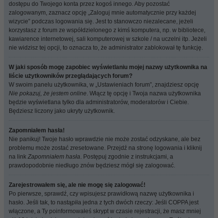
dostępu do Twojego konta przez kogoś innego. Aby pozostać
zalogowanym, zaznacz opcję „Zaloguj mnie automatycznie przy każdej
wizycie” podczas logowania się. Jest to stanowczo niezalecane, jeżeli
korzystasz z forum ze współdzielonego z kimś komputera, np. w bibliotece,
kawiarence internetowej, sali komputerowej w szkole / na uczelni itp. Jeżeli
nie widzisz tej opcji, to oznacza to, że administrator zablokował tę funkcję.
W jaki sposób mogę zapobiec wyświetlaniu mojej nazwy użytkownika na
liście użytkowników przeglądających forum?
W swoim panelu użytkownika, w „Ustawieniach forum”, znajdziesz opcję
Nie pokazuj, że jestem online
. Włącz tę opcję i Twoja nazwa użytkownika
będzie wyświetlana tylko dla administratorów, moderatorów i Ciebie.
Będziesz liczony jako ukryty użytkownik.
Zapomniałem hasła!
Nie panikuj! Twoje hasło wprawdzie nie może zostać odzyskane, ale bez
problemu może zostać zresetowane. Przejdź na stronę logowania i kliknij
na link
Zapomniałem hasła
. Postępuj zgodnie z instrukcjami, a
prawdopodobnie niedługo znów będziesz mógł się zalogować.
Zarejestrowałem się, ale nie mogę się zalogować!
Po pierwsze, sprawdź, czy wpisujesz prawidłową nazwę użytkownika i
hasło. Jeśli tak, to nastąpiła jedna z tych dwóch rzeczy: Jeśli COPPA jest
włączone, a Ty poinformowałeś skrypt w czasie rejestracji, że masz mniej