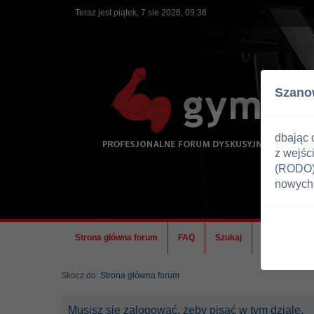
Teraz jest piątek, 7 sie 2026, 09:36
Szano
dbając 
z wejśc
(RODO) 
nowych 
Strona główna forum
FAQ
Szukaj
Ekipa
Skocz do:
Strona główna forum
Musisz się zalogować, żeby pisać w tym dziale.