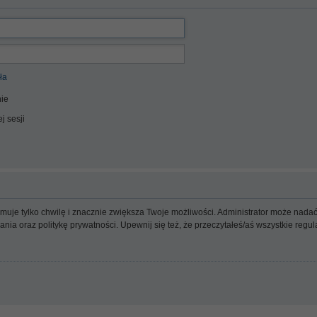
ła
ie
j sesji
ajmuje tylko chwilę i znacznie zwiększa Twoje możliwości. Administrator może n
wania oraz politykę prywatności. Upewnij się też, że przeczytałeś/aś wszystkie reg