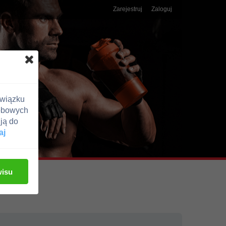
Zarejestruj
Zaloguj
związku
obowych
ją do
aj
wisu