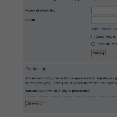
Nazwa użytkownika:
Hasło:
Zapomniałem has
Zapamiętaj mn
Ukryj mnie w te
Zarejestruj
Aby się zalogować, musisz być zarejestrowany/a. Rejestracja z
się zarejestrujesz, upewnij się, czy znasz nasze warunki użytko
Warunki użytkowania
|
Polityka prywatności
Zarejestruj