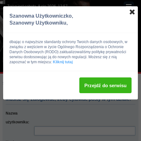
Teraz jest sobota, 8 sie 2026, 12:57
Szanowna Użytkowniczko,
Szanowny Użytkowniku,
dbając o najwyższe standardy ochrony Twoich danych osobowych, w
związku z wejściem w życie Ogólnego Rozporządzenia o Ochronie
Danych Osobowych (RODO) zaktualizowaliśmy politykę prywatności
serwisu dostosowując ją do nowych regulacji. Możesz się z nią
zapoznać w tym miejscu:
Kliknij tutaj
Skocz do:
Strona główna forum
Przejdź do serwisu
Musisz się zalogować, żeby cytować posty w tym dziale.
Nazwa
użytkownika: