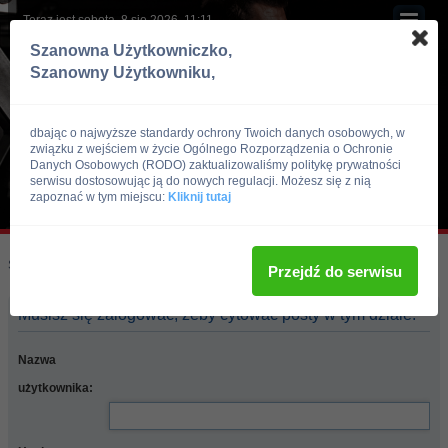
Teraz jest sobota, 8 sie 2026, 11:11
Szanowna Użytkowniczko,
Szanowny Użytkowniku,
dbając o najwyższe standardy ochrony Twoich danych osobowych, w
związku z wejściem w życie Ogólnego Rozporządzenia o Ochronie
Danych Osobowych (RODO) zaktualizowaliśmy politykę prywatności
serwisu dostosowując ją do nowych regulacji. Możesz się z nią
zapoznać w tym miejscu:
Kliknij tutaj
Skocz do:
Strona główna forum
Przejdź do serwisu
Musisz się zalogować, żeby cytować posty w tym dziale.
Nazwa
użytkownika: