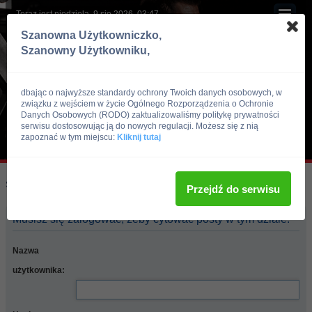
Teraz jest niedziela, 9 sie 2026, 03:47
Szanowna Użytkowniczko,
Szanowny Użytkowniku,
dbając o najwyższe standardy ochrony Twoich danych osobowych, w
związku z wejściem w życie Ogólnego Rozporządzenia o Ochronie
Danych Osobowych (RODO) zaktualizowaliśmy politykę prywatności
serwisu dostosowując ją do nowych regulacji. Możesz się z nią
zapoznać w tym miejscu:
Kliknij tutaj
Skocz do:
Strona główna forum
Przejdź do serwisu
Musisz się zalogować, żeby cytować posty w tym dziale.
Nazwa
użytkownika: