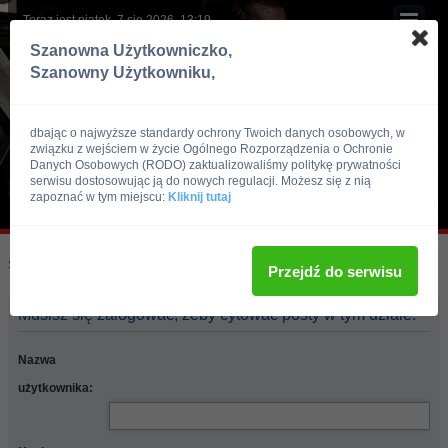
Teraz jest piątek, 7 sie 2026, 13:19
Szanowna Użytkowniczko,
Szanowny Użytkowniku,
dbając o najwyższe standardy ochrony Twoich danych osobowych, w
związku z wejściem w życie Ogólnego Rozporządzenia o Ochronie
Danych Osobowych (RODO) zaktualizowaliśmy politykę prywatności
serwisu dostosowując ją do nowych regulacji. Możesz się z nią
zapoznać w tym miejscu:
Kliknij tutaj
Skocz do:
Strona główna forum
Przejdź do serwisu
Musisz się zalogować, żeby cytować posty w tym dziale.
Nazwa
użytkownika: