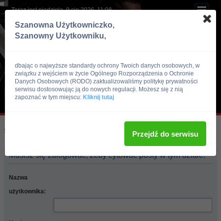
Teraz jest niedziela, 9 sie 2026, 11:08
Szanowna Użytkowniczko,
Szanowny Użytkowniku,
dbając o najwyższe standardy ochrony Twoich danych osobowych, w
związku z wejściem w życie Ogólnego Rozporządzenia o Ochronie
Danych Osobowych (RODO) zaktualizowaliśmy politykę prywatności
serwisu dostosowując ją do nowych regulacji. Możesz się z nią
zapoznać w tym miejscu:
Kliknij tutaj
Skocz do:
Strona główna forum
Przejdź do serwisu
Musisz się zalogować, żeby cytować posty w tym dziale.
Nazwa
użytkownika: