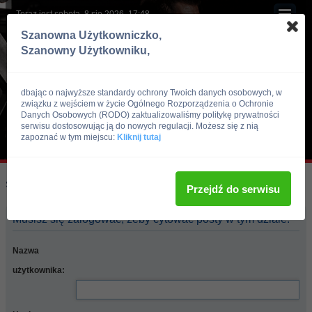
Teraz jest sobota, 8 sie 2026, 17:48
Szanowna Użytkowniczko,
Szanowny Użytkowniku,
dbając o najwyższe standardy ochrony Twoich danych osobowych, w
związku z wejściem w życie Ogólnego Rozporządzenia o Ochronie
Danych Osobowych (RODO) zaktualizowaliśmy politykę prywatności
serwisu dostosowując ją do nowych regulacji. Możesz się z nią
zapoznać w tym miejscu:
Kliknij tutaj
Skocz do:
Strona główna forum
Przejdź do serwisu
Musisz się zalogować, żeby cytować posty w tym dziale.
Nazwa
użytkownika: