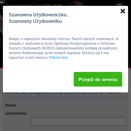
Teraz jest piątek, 7 sie 2026, 07:49
Szanowna Użytkowniczko,
Szanowny Użytkowniku,
dbając o najwyższe standardy ochrony Twoich danych osobowych, w
związku z wejściem w życie Ogólnego Rozporządzenia o Ochronie
Danych Osobowych (RODO) zaktualizowaliśmy politykę prywatności
serwisu dostosowując ją do nowych regulacji. Możesz się z nią
zapoznać w tym miejscu:
Kliknij tutaj
Skocz do:
Strona główna forum
Przejdź do serwisu
Musisz się zalogować, żeby cytować posty w tym dziale.
Nazwa
użytkownika: