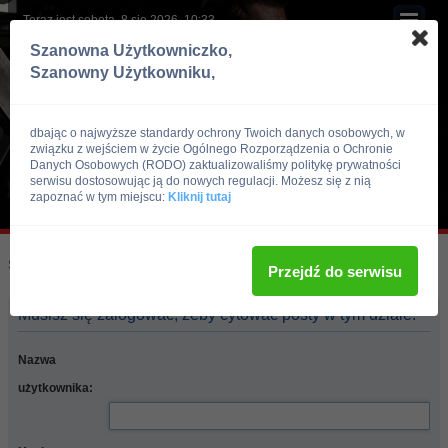
Teraz jest sobota, 8 sie 2026, 10:33
Szanowna Użytkowniczko,
Szanowny Użytkowniku,
dbając o najwyższe standardy ochrony Twoich danych osobowych, w
związku z wejściem w życie Ogólnego Rozporządzenia o Ochronie
Danych Osobowych (RODO) zaktualizowaliśmy politykę prywatności
serwisu dostosowując ją do nowych regulacji. Możesz się z nią
zapoznać w tym miejscu:
Kliknij tutaj
Skocz do:
Strona główna forum
Przejdź do serwisu
Musisz się zalogować, żeby cytować posty w tym dziale.
Nazwa
użytkownika: