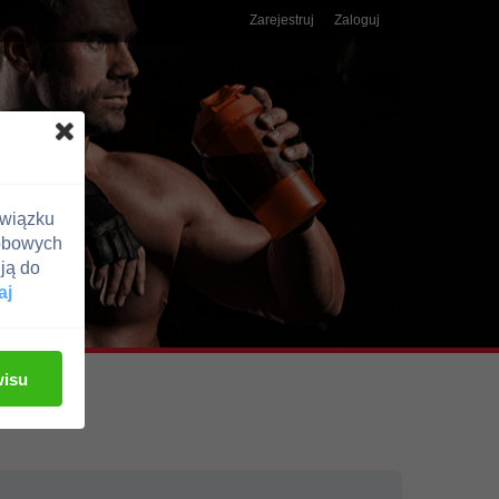
Zarejestruj
Zaloguj
związku
obowych
ją do
aj
wisu