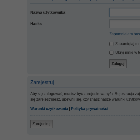
Nazwa użytkownika:
Hasło:
Zapomniałem has
Zapamiętaj mn
Ukryj mnie w te
Zarejestruj
Aby się zalogować, musisz być zarejestrowany/a. Rejestracja z
się zarejestrujesz, upewnij się, czy znasz nasze warunki użytko
Warunki użytkowania
|
Polityka prywatności
Zarejestruj