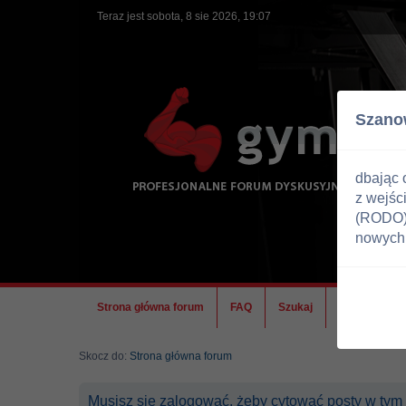
Teraz jest sobota, 8 sie 2026, 19:07
Szano
dbając 
z wejśc
(RODO) 
nowych 
Strona główna forum
FAQ
Szukaj
Ekipa
Skocz do:
Strona główna forum
Musisz się zalogować, żeby cytować posty w tym 