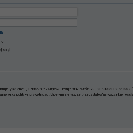
ła
ie
j sesji
ajmuje tylko chwilę i znacznie zwiększa Twoje możliwości. Administrator może n
wania oraz politykę prywatności. Upewnij się też, że przeczytałeś/aś wszystkie reg