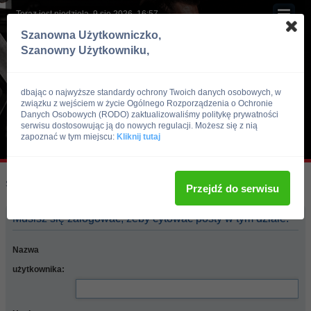
Teraz jest niedziela, 9 sie 2026, 16:57
Szanowna Użytkowniczko,
Szanowny Użytkowniku,
dbając o najwyższe standardy ochrony Twoich danych osobowych, w
związku z wejściem w życie Ogólnego Rozporządzenia o Ochronie
Danych Osobowych (RODO) zaktualizowaliśmy politykę prywatności
serwisu dostosowując ją do nowych regulacji. Możesz się z nią
zapoznać w tym miejscu:
Kliknij tutaj
Skocz do:
Strona główna forum
Przejdź do serwisu
Musisz się zalogować, żeby cytować posty w tym dziale.
Nazwa
użytkownika: