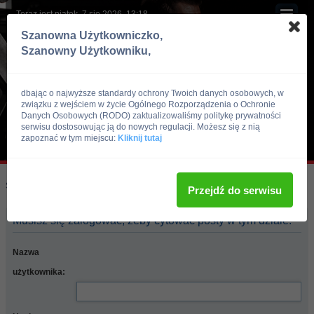
Teraz jest piątek, 7 sie 2026, 13:18
Szanowna Użytkowniczko,
Szanowny Użytkowniku,
dbając o najwyższe standardy ochrony Twoich danych osobowych, w
związku z wejściem w życie Ogólnego Rozporządzenia o Ochronie
Danych Osobowych (RODO) zaktualizowaliśmy politykę prywatności
serwisu dostosowując ją do nowych regulacji. Możesz się z nią
zapoznać w tym miejscu:
Kliknij tutaj
Skocz do:
Strona główna forum
Przejdź do serwisu
Musisz się zalogować, żeby cytować posty w tym dziale.
Nazwa
użytkownika: