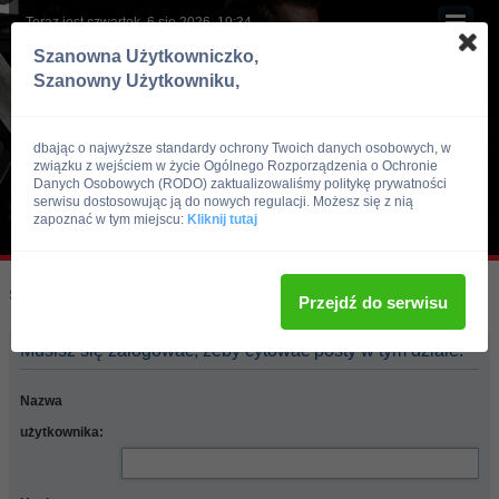
Teraz jest czwartek, 6 sie 2026, 19:34
Szanowna Użytkowniczko,
Szanowny Użytkowniku,
dbając o najwyższe standardy ochrony Twoich danych osobowych, w
związku z wejściem w życie Ogólnego Rozporządzenia o Ochronie
Danych Osobowych (RODO) zaktualizowaliśmy politykę prywatności
serwisu dostosowując ją do nowych regulacji. Możesz się z nią
zapoznać w tym miejscu:
Kliknij tutaj
Skocz do:
Strona główna forum
Przejdź do serwisu
Musisz się zalogować, żeby cytować posty w tym dziale.
Nazwa
użytkownika: