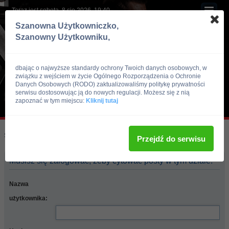
Teraz jest sobota, 8 sie 2026, 19:40
Szanowna Użytkowniczko,
Szanowny Użytkowniku,
dbając o najwyższe standardy ochrony Twoich danych osobowych, w
związku z wejściem w życie Ogólnego Rozporządzenia o Ochronie
Danych Osobowych (RODO) zaktualizowaliśmy politykę prywatności
serwisu dostosowując ją do nowych regulacji. Możesz się z nią
zapoznać w tym miejscu:
Kliknij tutaj
Skocz do:
Strona główna forum
Przejdź do serwisu
Musisz się zalogować, żeby cytować posty w tym dziale.
Nazwa
użytkownika: