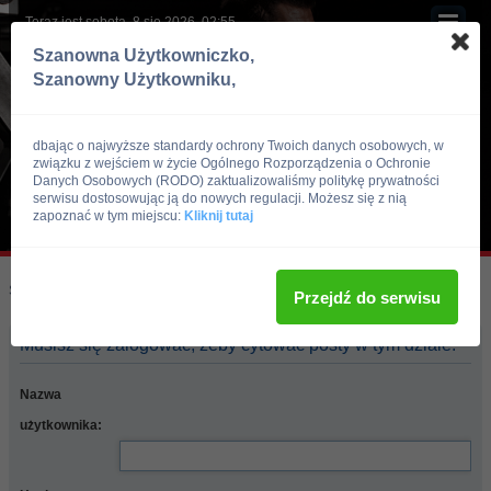
Teraz jest sobota, 8 sie 2026, 02:55
Szanowna Użytkowniczko,
Szanowny Użytkowniku,
dbając o najwyższe standardy ochrony Twoich danych osobowych, w
związku z wejściem w życie Ogólnego Rozporządzenia o Ochronie
Danych Osobowych (RODO) zaktualizowaliśmy politykę prywatności
serwisu dostosowując ją do nowych regulacji. Możesz się z nią
zapoznać w tym miejscu:
Kliknij tutaj
Skocz do:
Strona główna forum
Przejdź do serwisu
Musisz się zalogować, żeby cytować posty w tym dziale.
Nazwa
użytkownika: