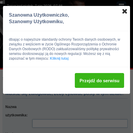
Teraz jest piątek, 7 sie 2026, 07:46
Szanowna Użytkowniczko,
Szanowny Użytkowniku,
dbając o najwyższe standardy ochrony Twoich danych osobowych, w
związku z wejściem w życie Ogólnego Rozporządzenia o Ochronie
Danych Osobowych (RODO) zaktualizowaliśmy politykę prywatności
serwisu dostosowując ją do nowych regulacji. Możesz się z nią
zapoznać w tym miejscu:
Kliknij tutaj
Skocz do:
Strona główna forum
Przejdź do serwisu
Musisz się zalogować, żeby cytować posty w tym dziale.
Nazwa
użytkownika: