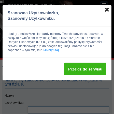
Teraz jest poniedziałek, 10 sie 2026, 15:23
Szanowna Użytkowniczko,
Szanowny Użytkowniku,
dbając o najwyższe standardy ochrony Twoich danych osobowych, w
związku z wejściem w życie Ogólnego Rozporządzenia o Ochronie
Danych Osobowych (RODO) zaktualizowaliśmy politykę prywatności
serwisu dostosowując ją do nowych regulacji. Możesz się z nią
zapoznać w tym miejscu:
Kliknij tutaj
Skocz do:
Strona główna forum
Przejdź do serwisu
Musisz się zalogować, żeby odpowiadać w wątkach w
tym dziale.
Nazwa
użytkownika: