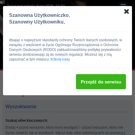
Teraz jest sobota, 8 sie 2026, 10:40
Szanowna Użytkowniczko,
Szanowny Użytkowniku,
dbając o najwyższe standardy ochrony Twoich danych osobowych, w
związku z wejściem w życie Ogólnego Rozporządzenia o Ochronie
Danych Osobowych (RODO) zaktualizowaliśmy politykę prywatności
serwisu dostosowując ją do nowych regulacji. Możesz się z nią
zapoznać w tym miejscu:
Kliknij tutaj
Skocz do:
Strona główna forum
Przejdź do serwisu
Szukaj
Wyszukiwanie
Szukaj słów kluczowych:
Dodaj
+
przed wyrazem, który musi wystąpić i
-
przed wyrazem, który nie
może znaleźć się w wynikach. Wpisz listę słów oddzielanych za pomocą
|