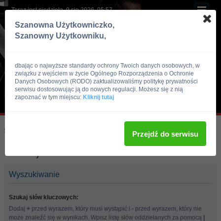
Teraz jest niedziela, 9 sie 2026, 05:57
Szanowna Użytkowniczko,
Szanowny Użytkowniku,
dbając o najwyższe standardy ochrony Twoich danych osobowych, w
związku z wejściem w życie Ogólnego Rozporządzenia o Ochronie
Danych Osobowych (RODO) zaktualizowaliśmy politykę prywatności
serwisu dostosowując ją do nowych regulacji. Możesz się z nią
zapoznać w tym miejscu:
Kliknij tutaj
Skocz do:
Strona główna forum
Przejdź do serwisu
Szukaj
Wyszukiwanie
Szukaj słów kluczowych:
Dodaj
+
przed wyrazem, który musi wystąpić i
-
przed wyrazem, który nie
może znaleźć się w wynikach. Wpisz listę słów oddzielanych za pomocą
|