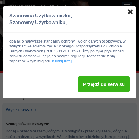
Teraz jest sobota, 8 sie 2026, 07:31
Szanowna Użytkowniczko,
Szanowny Użytkowniku,
dbając o najwyższe standardy ochrony Twoich danych osobowych, w
związku z wejściem w życie Ogólnego Rozporządzenia o Ochronie
Danych Osobowych (RODO) zaktualizowaliśmy politykę prywatności
serwisu dostosowując ją do nowych regulacji. Możesz się z nią
zapoznać w tym miejscu:
Kliknij tutaj
Skocz do:
Strona główna forum
Przejdź do serwisu
Szukaj
Wyszukiwanie
Szukaj słów kluczowych:
Dodaj
+
przed wyrazem, który musi wystąpić i
-
przed wyrazem, który nie
może znaleźć się w wynikach. Wpisz listę słów oddzielanych za pomocą
|