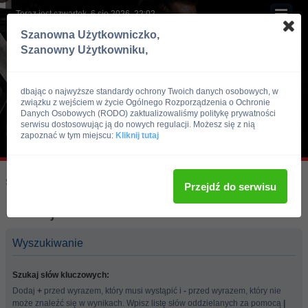
Teraz jest czwartek, 6 sie 2026, 22:02
Szanowna Użytkowniczko,
Szanowny Użytkowniku,
dbając o najwyższe standardy ochrony Twoich danych osobowych, w
związku z wejściem w życie Ogólnego Rozporządzenia o Ochronie
Danych Osobowych (RODO) zaktualizowaliśmy politykę prywatności
serwisu dostosowując ją do nowych regulacji. Możesz się z nią
zapoznać w tym miejscu:
Kliknij tutaj
Skocz do:
Strona główna forum
Przejdź do serwisu
Szukaj
Wyszukiwanie
Szukaj słów kluczowych:
Dodaj
+
przed wyrazem, który musi wystąpić i
-
przed wyrazem, który nie
może znaleźć się w wynikach. Wpisz listę słów oddzielanych za pomocą
|