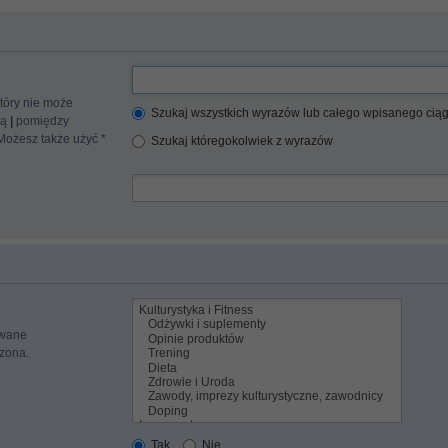
tóry nie może
Szukaj wszystkich wyrazów lub całego wpisanego cią
cą
|
pomiędzy
 Możesz także użyć *
Szukaj któregokolwiek z wyrazów
iwane
czona.
Tak
Nie