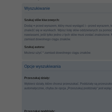
Wyszukiwanie
Szukaj słów kluczowych:
Dodaj
+
przed wyrazem, który musi wystąpić i
-
przed wyrazem, k
znaleźć się w wynikach. Wpisz listę słów oddzielanych za pomo
nawiasami, jeśli tylko jedno z tych słów musi zostać znalezione.
zamiast dowolnego ciągu znaków.
Szukaj autora:
Możesz użyć * zamiast dowolnego ciągu znaków.
Opcje wyszukiwania
Przeszukaj działy:
Wybierz działy, które chcesz przeszukać. Poddziały są przeszuk
automatycznie, chyba że opcja „Przeszukuj poddziały” jest wyłą
Przeszukaj poddziały: