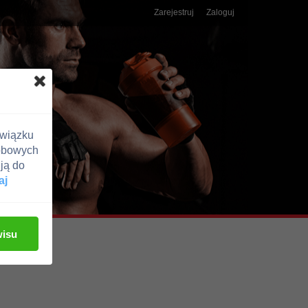
Zarejestruj
Zaloguj
związku
obowych
ją do
aj
wisu