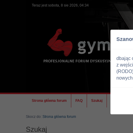
Teraz jest sobota, 8 sie 2026, 04:34
Szano
dbając 
z wejśc
(RODO) 
nowych 
Strona główna forum
FAQ
Szukaj
Ekipa
Skocz do:
Strona główna forum
Szukaj