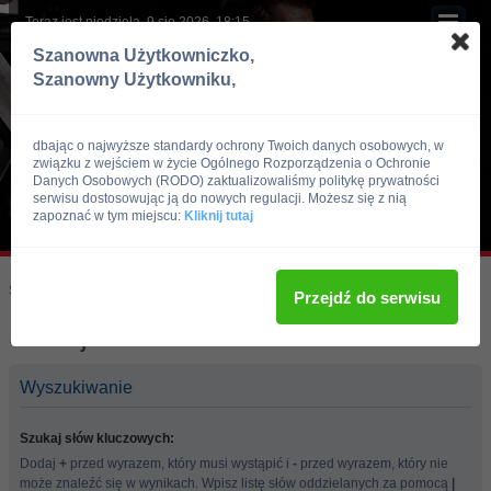
Teraz jest niedziela, 9 sie 2026, 18:15
Szanowna Użytkowniczko,
Szanowny Użytkowniku,
dbając o najwyższe standardy ochrony Twoich danych osobowych, w
związku z wejściem w życie Ogólnego Rozporządzenia o Ochronie
Danych Osobowych (RODO) zaktualizowaliśmy politykę prywatności
serwisu dostosowując ją do nowych regulacji. Możesz się z nią
zapoznać w tym miejscu:
Kliknij tutaj
Skocz do:
Strona główna forum
Przejdź do serwisu
Szukaj
Wyszukiwanie
Szukaj słów kluczowych:
Dodaj
+
przed wyrazem, który musi wystąpić i
-
przed wyrazem, który nie
może znaleźć się w wynikach. Wpisz listę słów oddzielanych za pomocą
|