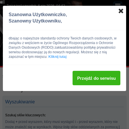
Teraz jest czwartek, 6 sie 2026, 04:42
Szanowna Użytkowniczko,
Szanowny Użytkowniku,
dbając o najwyższe standardy ochrony Twoich danych osobowych, w
związku z wejściem w życie Ogólnego Rozporządzenia o Ochronie
Danych Osobowych (RODO) zaktualizowaliśmy politykę prywatności
serwisu dostosowując ją do nowych regulacji. Możesz się z nią
zapoznać w tym miejscu:
Kliknij tutaj
Skocz do:
Strona główna forum
Przejdź do serwisu
Szukaj
Wyszukiwanie
Szukaj słów kluczowych:
Dodaj
+
przed wyrazem, który musi wystąpić i
-
przed wyrazem, który nie
może znaleźć się w wynikach. Wpisz listę słów oddzielanych za pomocą
|