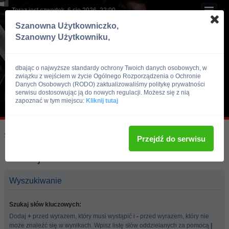
Teraz jest czwartek, 6 sie 2026, 22:00
Szanowna Użytkowniczko,
Szanowny Użytkowniku,
dbając o najwyższe standardy ochrony Twoich danych osobowych, w
związku z wejściem w życie Ogólnego Rozporządzenia o Ochronie
Danych Osobowych (RODO) zaktualizowaliśmy politykę prywatności
serwisu dostosowując ją do nowych regulacji. Możesz się z nią
zapoznać w tym miejscu:
Kliknij tutaj
Skocz do:
Strona główna forum
Przejdź do serwisu
Szukaj
Wyszukiwanie
Szukaj słów kluczowych:
Dodaj
+
przed wyrazem, który musi wystąpić i
-
przed wyrazem, który nie
może znaleźć się w wynikach. Wpisz listę słów oddzielanych za pomocą
|