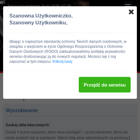
Teraz jest niedziela, 9 sie 2026, 07:25
Szanowna Użytkowniczko,
Szanowny Użytkowniku,
dbając o najwyższe standardy ochrony Twoich danych osobowych, w
związku z wejściem w życie Ogólnego Rozporządzenia o Ochronie
Danych Osobowych (RODO) zaktualizowaliśmy politykę prywatności
serwisu dostosowując ją do nowych regulacji. Możesz się z nią
zapoznać w tym miejscu:
Kliknij tutaj
Skocz do:
Strona główna forum
Przejdź do serwisu
Szukaj
Wyszukiwanie
Szukaj słów kluczowych:
Dodaj
+
przed wyrazem, który musi wystąpić i
-
przed wyrazem, który nie
może znaleźć się w wynikach. Wpisz listę słów oddzielanych za pomocą
|