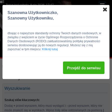
Teraz jest sobota, 8 sie 2026, 17:47
Szanowna Użytkowniczko,
Szanowny Użytkowniku,
dbając o najwyższe standardy ochrony Twoich danych osobowych, w
związku z wejściem w życie Ogólnego Rozporządzenia o Ochronie
Danych Osobowych (RODO) zaktualizowaliśmy politykę prywatności
serwisu dostosowując ją do nowych regulacji. Możesz się z nią
zapoznać w tym miejscu:
Kliknij tutaj
Skocz do:
Strona główna forum
Przejdź do serwisu
Szukaj
Wyszukiwanie
Szukaj słów kluczowych:
Dodaj
+
przed wyrazem, który musi wystąpić i
-
przed wyrazem, który nie
może znaleźć się w wynikach. Wpisz listę słów oddzielanych za pomocą
|