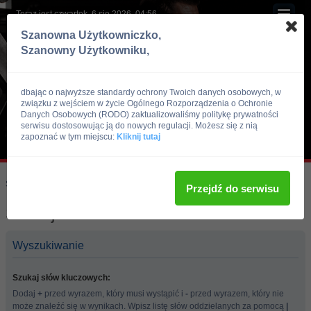
Teraz jest czwartek, 6 sie 2026, 04:56
Szanowna Użytkowniczko,
Szanowny Użytkowniku,
dbając o najwyższe standardy ochrony Twoich danych osobowych, w
związku z wejściem w życie Ogólnego Rozporządzenia o Ochronie
Danych Osobowych (RODO) zaktualizowaliśmy politykę prywatności
serwisu dostosowując ją do nowych regulacji. Możesz się z nią
zapoznać w tym miejscu:
Kliknij tutaj
Skocz do:
Strona główna forum
Przejdź do serwisu
Szukaj
Wyszukiwanie
Szukaj słów kluczowych:
Dodaj
+
przed wyrazem, który musi wystąpić i
-
przed wyrazem, który nie
może znaleźć się w wynikach. Wpisz listę słów oddzielanych za pomocą
|