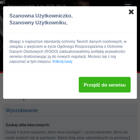
Teraz jest piątek, 7 sie 2026, 08:19
Szanowna Użytkowniczko,
Szanowny Użytkowniku,
dbając o najwyższe standardy ochrony Twoich danych osobowych, w
związku z wejściem w życie Ogólnego Rozporządzenia o Ochronie
Danych Osobowych (RODO) zaktualizowaliśmy politykę prywatności
serwisu dostosowując ją do nowych regulacji. Możesz się z nią
zapoznać w tym miejscu:
Kliknij tutaj
Skocz do:
Strona główna forum
Przejdź do serwisu
Szukaj
Wyszukiwanie
Szukaj słów kluczowych:
Dodaj
+
przed wyrazem, który musi wystąpić i
-
przed wyrazem, który nie
może znaleźć się w wynikach. Wpisz listę słów oddzielanych za pomocą
|