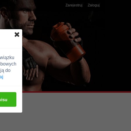
Zarejestruj
Zaloguj
związku
obowych
ją do
aj
wisu