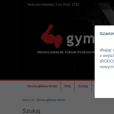
Teraz jest niedziela, 9 sie 2026, 13:52
Szano
dbając 
z wejśc
(RODO) 
nowych 
Strona główna forum
FAQ
Szukaj
Ekipa
Skocz do:
Strona główna forum
Szukaj