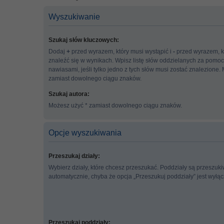
Wyszukiwanie
Szukaj słów kluczowych:
Dodaj
+
przed wyrazem, który musi wystąpić i
-
przed wyrazem, k
znaleźć się w wynikach. Wpisz listę słów oddzielanych za pomo
nawiasami, jeśli tylko jedno z tych słów musi zostać znalezione.
zamiast dowolnego ciągu znaków.
Szukaj autora:
Możesz użyć * zamiast dowolnego ciągu znaków.
Opcje wyszukiwania
Przeszukaj działy:
Wybierz działy, które chcesz przeszukać. Poddziały są przeszuk
automatycznie, chyba że opcja „Przeszukuj poddziały” jest wyłą
Przeszukaj poddziały: