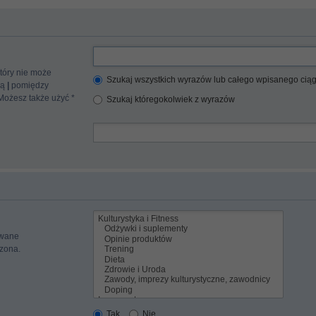
tóry nie może
Szukaj wszystkich wyrazów lub całego wpisanego cią
cą
|
pomiędzy
 Możesz także użyć *
Szukaj któregokolwiek z wyrazów
iwane
czona.
Tak
Nie