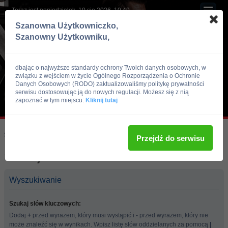
Teraz jest poniedziałek, 10 sie 2026, 10:49
Szanowna Użytkowniczko,
Szanowny Użytkowniku,
dbając o najwyższe standardy ochrony Twoich danych osobowych, w
związku z wejściem w życie Ogólnego Rozporządzenia o Ochronie
Danych Osobowych (RODO) zaktualizowaliśmy politykę prywatności
serwisu dostosowując ją do nowych regulacji. Możesz się z nią
zapoznać w tym miejscu:
Kliknij tutaj
Skocz do:
Strona główna forum
Przejdź do serwisu
Szukaj
Wyszukiwanie
Szukaj słów kluczowych:
Dodaj
+
przed wyrazem, który musi wystąpić i
-
przed wyrazem, który nie
może znaleźć się w wynikach. Wpisz listę słów oddzielanych za pomocą
|