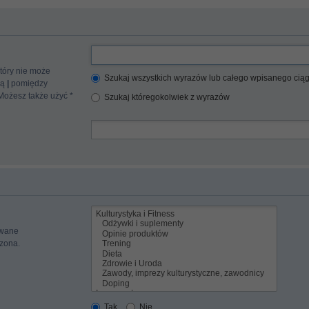
tóry nie może
Szukaj wszystkich wyrazów lub całego wpisanego cią
cą
|
pomiędzy
 Możesz także użyć *
Szukaj któregokolwiek z wyrazów
iwane
czona.
Tak
Nie