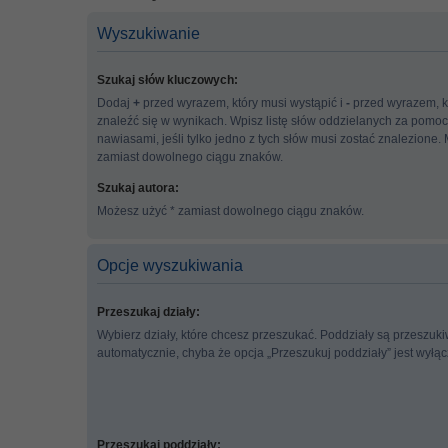
Wyszukiwanie
Szukaj słów kluczowych:
Dodaj
+
przed wyrazem, który musi wystąpić i
-
przed wyrazem, k
znaleźć się w wynikach. Wpisz listę słów oddzielanych za pomo
nawiasami, jeśli tylko jedno z tych słów musi zostać znalezione.
zamiast dowolnego ciągu znaków.
Szukaj autora:
Możesz użyć * zamiast dowolnego ciągu znaków.
Opcje wyszukiwania
Przeszukaj działy:
Wybierz działy, które chcesz przeszukać. Poddziały są przeszuk
automatycznie, chyba że opcja „Przeszukuj poddziały” jest wyłą
Przeszukaj poddziały: