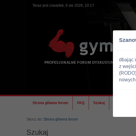
Teraz jest czwartek, 6 sie 2026, 10:17
Szano
dbając 
z wejśc
(RODO) 
nowych 
Strona główna forum
FAQ
Szukaj
Ekipa
Skocz do:
Strona główna forum
Szukaj