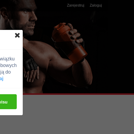
Zarejestruj
Zaloguj
związku
obowych
ją do
aj
wisu