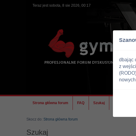
Teraz jest sobota, 8 sie 2026, 00:17
Szano
dbając 
z wejśc
(RODO) 
nowych 
Strona główna forum
FAQ
Szukaj
Ekipa
Skocz do:
Strona główna forum
Szukaj