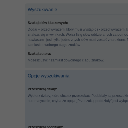
Wyszukiwanie
Szukaj słów kluczowych:
Dodaj
+
przed wyrazem, który musi wystąpić i
-
przed wyrazem, k
znaleźć się w wynikach. Wpisz listę słów oddzielanych za pomo
nawiasami, jeśli tylko jedno z tych słów musi zostać znalezione.
zamiast dowolnego ciągu znaków.
Szukaj autora:
Możesz użyć * zamiast dowolnego ciągu znaków.
Opcje wyszukiwania
Przeszukaj działy:
Wybierz działy, które chcesz przeszukać. Poddziały są przeszuk
automatycznie, chyba że opcja „Przeszukuj poddziały” jest wyłą
Przeszukaj poddziały: