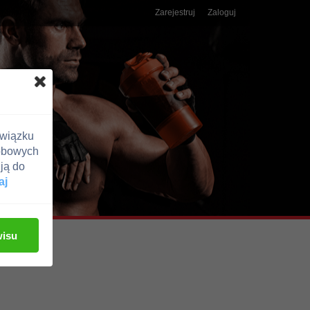
Zarejestruj
Zaloguj
związku
obowych
ją do
aj
wisu