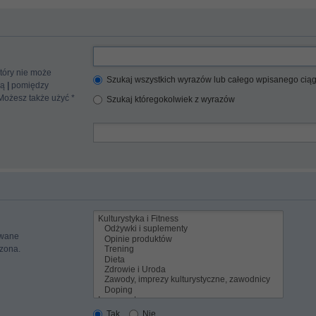
tóry nie może
Szukaj wszystkich wyrazów lub całego wpisanego cią
cą
|
pomiędzy
 Możesz także użyć *
Szukaj któregokolwiek z wyrazów
iwane
czona.
Tak
Nie