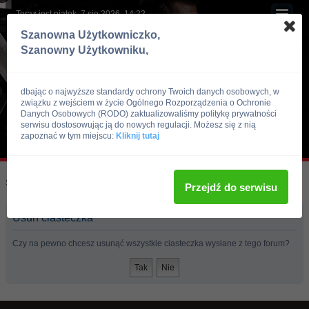
Teraz jest piątek, 7 sie 2026, 14:22
Szanowna Użytkowniczko,
Szanowny Użytkowniku,
dbając o najwyższe standardy ochrony Twoich danych osobowych, w
związku z wejściem w życie Ogólnego Rozporządzenia o Ochronie
Danych Osobowych (RODO) zaktualizowaliśmy politykę prywatności
serwisu dostosowując ją do nowych regulacji. Możesz się z nią
zapoznać w tym miejscu:
Kliknij tutaj
Skocz do:
Strona główna forum
Przejdź do serwisu
Usuń ciasteczka
Czy na pewno chcesz usunąć wszystkie ciasteczka wysłane z tego forum?