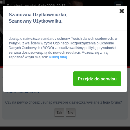
Teraz jest czwartek, 6 sie 2026, 20:17
Szanowna Użytkowniczko,
Szanowny Użytkowniku,
dbając o najwyższe standardy ochrony Twoich danych osobowych, w
związku z wejściem w życie Ogólnego Rozporządzenia o Ochronie
Danych Osobowych (RODO) zaktualizowaliśmy politykę prywatności
serwisu dostosowując ją do nowych regulacji. Możesz się z nią
zapoznać w tym miejscu:
Kliknij tutaj
Skocz do:
Strona główna forum
Przejdź do serwisu
Usuń ciasteczka
Czy na pewno chcesz usunąć wszystkie ciasteczka wysłane z tego forum?