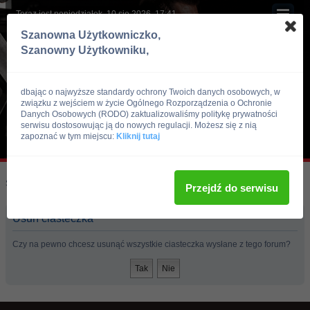
Teraz jest poniedziałek, 10 sie 2026, 17:41
Szanowna Użytkowniczko,
Szanowny Użytkowniku,
dbając o najwyższe standardy ochrony Twoich danych osobowych, w
związku z wejściem w życie Ogólnego Rozporządzenia o Ochronie
Danych Osobowych (RODO) zaktualizowaliśmy politykę prywatności
serwisu dostosowując ją do nowych regulacji. Możesz się z nią
zapoznać w tym miejscu:
Kliknij tutaj
Skocz do:
Strona główna forum
Przejdź do serwisu
Usuń ciasteczka
Czy na pewno chcesz usunąć wszystkie ciasteczka wysłane z tego forum?