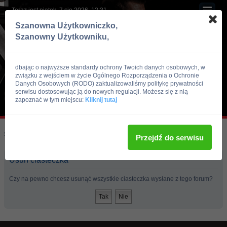
Teraz jest piątek, 7 sie 2026, 12:31
Szanowna Użytkowniczko,
Szanowny Użytkowniku,
dbając o najwyższe standardy ochrony Twoich danych osobowych, w
związku z wejściem w życie Ogólnego Rozporządzenia o Ochronie
Danych Osobowych (RODO) zaktualizowaliśmy politykę prywatności
serwisu dostosowując ją do nowych regulacji. Możesz się z nią
zapoznać w tym miejscu:
Kliknij tutaj
Skocz do:
Strona główna forum
Przejdź do serwisu
Usuń ciasteczka
Czy na pewno chcesz usunąć wszystkie ciasteczka wysłane z tego forum?