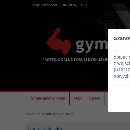
Teraz jest sobota, 8 sie 2026, 13:38
Szano
dbając 
z wejśc
(RODO) 
nowych 
Strona główna forum
FAQ
Szukaj
Ekipa
Skocz do:
Strona główna forum
Usuń ciasteczka