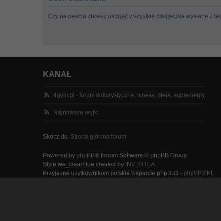
Czy na pewno chcesz usunąć wszystkie ciasteczka wysłane z te
KANAŁ
4gym.pl - forum kulturystyczne, fitness, dieta, suplementy
Najnowsze wątki
Skocz do:
Strona główna forum
Powered by
phpBB
® Forum Software © phpBB Group
Style we_clearblue created by
INVENTEA
Przyjazne użytkownikom polskie wsparcie phpBB3 -
phpBB3.PL