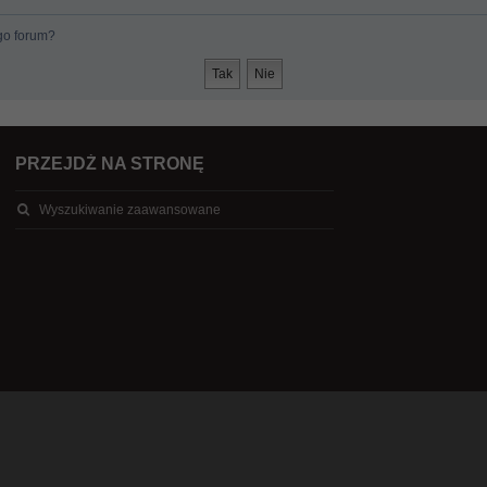
go forum?
PRZEJDŹ NA STRONĘ
Wyszukiwanie zaawansowane