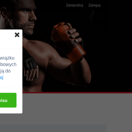
Zarejestruj
Zaloguj
związku
obowych
ją do
aj
wisu