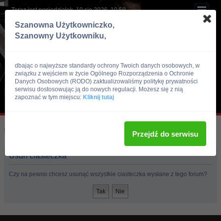
Teraz jest poniedziałek, 10 sie 2026, 10:59
Szanowna Użytkowniczko,
Szanowny Użytkowniku,
dbając o najwyższe standardy ochrony Twoich danych osobowych, w
związku z wejściem w życie Ogólnego Rozporządzenia o Ochronie
Danych Osobowych (RODO) zaktualizowaliśmy politykę prywatności
serwisu dostosowując ją do nowych regulacji. Możesz się z nią
zapoznać w tym miejscu:
Kliknij tutaj
Skocz do:
Strona główna forum
Przejdź do serwisu
Usuń ciasteczka
Czy na pewno chcesz usunąć wszystkie ciasteczka wysłane z tego forum?